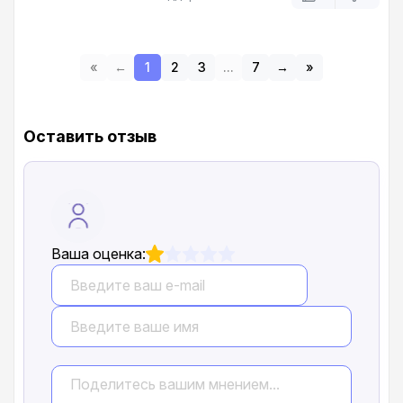
дастера по итогу у них нет , предлагают купить
то что есть в салоне ! Очень хорошо подумайте
прежде чем обращаться в этот автосалон
«
←
1
2
3
...
7
→
»
Оставить отзыв
Ваша оценка: