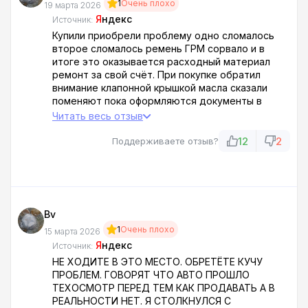
1
Очень плохо
19 марта 2026
Я
ндекс
Источник:
Купили приобрели проблему одно сломалось
второе сломалось ремень ГРМ сорвало и в
итоге это оказывается расходный материал
ремонт за свой счёт. При покупке обратил
внимание клапонной крышкой масла сказали
поменяют пока оформляются документы в
итоге протёрли обмыли и на следующий день
Читать весь отзыв
пропускать стало опять вот так они делают.
КИА РИО
12
2
Поддерживаете отзыв?
Bv
1
Очень плохо
15 марта 2026
Я
ндекс
Источник:
НЕ ХОДИТЕ В ЭТО МЕСТО. ОБРЕТЁТЕ КУЧУ
ПРОБЛЕМ. ГОВОРЯТ ЧТО АВТО ПРОШЛО
ТЕХОСМОТР ПЕРЕД ТЕМ КАК ПРОДАВАТЬ А В
РЕАЛЬНОСТИ НЕТ. Я СТОЛКНУЛСЯ С