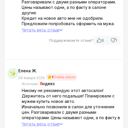
Разговаривали с двумя разными операторами.
Цены называют одни, а по факту в салоне
другие.
Кредит на новое авто мне не одобрили.
Предложили попробовать оформить на мужа.
Но муж был без паспорта. Нам предложили
Читать весь отзыв
съездить домой за паспортом (а мы живем за
городом), а нам дорогу туда и обратно оплатят.
6
1
Поддерживаете отзыв?
А если вдруг не получится оформить кредит на
новое авто, то подберут хорошее б/у авто и
еще полный бак заправят.
Добавлю, что для нас с мужем это первый опыт
в покупке авто, хоть нового, хоть б/у.
Елена Ж.
Приехали. К нашему удивлению, кредит на мужа
1
Очень плохо
банки одобрили. Но по нашим возможностям мы
28 января 2026
потянули только б/у авто.
Я
ндекс
Источник:
Нам предложили Kia Rio X-line, 2020 г, пробег 50
Никому не рекомендую этот автосалон!
тыс. км., мы будем вторыми владельцами,
Держитесь от него подальше! Планировали с
машина не была в ДТП и пр. Конечно мы ее не
мужем купить новое авто.
видели, показали по телефону.
Изначально позвонили в салон для уточнения
Да, теперь понимаем, что надо было сначала
цен. Разговаривали с двумя разными
полностью изучить документы на авто,
операторами. Цены называют одни, а по факту в
посмотреть на него. Опять таки нам пообещали
салоне другие. Ну ладно.
Читать весь отзыв
зимнюю резину в подарок, ОСАГО бесплатно.