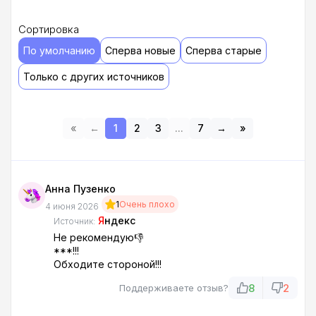
Сортировка
По умолчанию
Сперва новые
Сперва старые
Только с других источников
«
←
1
2
3
...
7
→
»
Анна Пузенко
1
Очень плохо
4 июня 2026
Я
ндекс
Источник:
Не рекомендую👎
***!!!
Обходите стороной!!!
8
2
Поддерживаете отзыв?