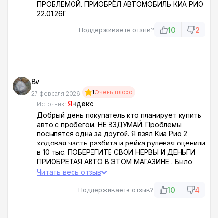
ПРОБЛЕМОЙ. ПРИОБРЁЛ АВТОМОБИЛЬ КИА РИО
22.01.26Г
10
2
Поддерживаете отзыв?
Bv
1
Очень плохо
27 февраля 2026
Я
ндекс
Источник:
Добрый день покупатель кто планирует купить
авто с пробегом. НЕ ВЗДУМАЙ. Проблемы
посыпятся одна за другой. Я взял Киа Рио 2
ходовая часть разбита и рейка рулевая оценили
в 10 тыс. ПОБЕРЕГИТЕ СВОИ НЕРВЫ И ДЕНЬГИ
ПРИОБРЕТАЯ АВТО В ЭТОМ МАГАЗИНЕ . Было
это 22.01.26 г
Читать весь отзыв
10
4
Поддерживаете отзыв?