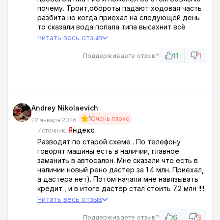
собрался посетить этот салон, посмотрите
почему. Троит,обороты падают ходовая часть
При оформлении машины вдобавок выяснили,
лайки после любого отзыва. НИКОМУ НЕ
разбита но когда приехал на следующей день
что машина была в ДТП. ЗАНАВЕС!!!
СОВЕТУЮ.
то сказали вода попала типа высахнит всё
Да, по документам мы виноваты во всем (не
пройдёт. Да сами а салоне протёрли поменяли
посмотрели машину, документы). Но чисто по
Читать весь отзыв
свечу и на этом всё. Поехал домой и началось
человечески неужели тяжело сказать правду.
все хуже начала глохнут на светофоре при
11
1
Мы научились на своих ошибках, и благодаря
Поддерживаете отзыв?
движении.
супер-менеджерам данного салона.
Никому не посоветую.
Andrey Nikolaevich
1
Очень плохо
22 января 2026
Я
ндекс
Источник:
Разводят по старой схеме . По телефону
говорят машины есть в наличии, главное
заманить в автосалон. Мне сказали что есть в
наличии новый рено дастер за 1.4 млн. Приехал,
а дастера нет). Потом начали мне навязывать
кредит , и в итоге дастер стал стоить 7.2 млн !!!!
Отговорки придумывают на ходу , предлагают
Читать весь отзыв
внести предоплату за автомобиль которого
нет, якобы что привезут)
6
3
Поддерживаете отзыв?