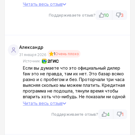
очень-очень многое в итоге масло как тепло
Читать весь отзыв
так и течёт начал к ним обращаться никто
ничего не одобрил и так далее говорят
10
3
Поддерживаете отзыв?
проходите специальное ТО а потом
приезжайте то есть один *** документы не
показывают то что было у них по ТО дурят
обходите стороной. СДЕЛАЛ ТО ПРИВЁЗ
БУМАГУ И В ИТОГЕ КУЛЬТУРНО ПОСЛАЛИ.
Александр
Приобрёл у них Киа Рио.
1
Очень плохо
ДП. Постоянно говорит чип только устроил
31 января 2026
проблему проявляется другая и в итоге
Источник:
говорит больше не жилают
Если вы думаете что это официальный дилер
faw это не правда, там их нет. Это базар всяко
разно и с пробегом и без. Проторчали три часа
выясняя сколько мы можем платить. Кредитная
программа не подошла, тянули время чтобы
впарить хоть что-нибудь. Не показали ни одной
машины, может если бы я в неё сел и выходить
Читать весь отзыв
не захотел бы, авто не показывают не
рассказывают про них как это должно быть в
4
1
Поддерживаете отзыв?
автосалоне, всё только вокруг денег. Не
мошенники, но агрессивные продажи. Нет не
рекомендую.