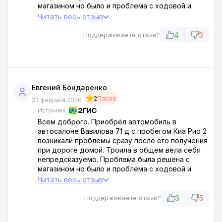
магазином но было и проблема с ходовой и
солевой рейкой по мимо этого и опорники стояк
Читать весь отзыв
в общем требуйте документ о тех осмотре
4
3
Поддерживаете отзыв?
Евгений Бондаренко
2
Плохо
23 февраля 2026
Источник:
Всем доброго. Приобрёл автомобиль в
автосалоне Вавилова 71 д с пробегом Киа Рио 2
возникали проблемы сразу после его получения
при дороге домой. Троила в общем вела себя
непредсказуемо. Проблема была решена с
магазином но было и проблема с ходовой и
солевой рейкой по мимо этого и опорники стояк
Читать весь отзыв
в общем требуйте документ о тех осмотре
3
5
Поддерживаете отзыв?