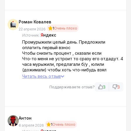
Роман Ковалев
1
Очень плохо
22 апреля 2026
Я
ндекс
Источник:
Промурыжили целый день. Предложили
оплатить первый взнос
Чтобы снизить процент , сказали если
Что-то меня не устроит то сразу его отдадут. 4
часа мурыжили, предлагали б/у , юлили
(дожимали) чтобы хоть что-нибудь взял
Для примера Киа рио на 5 лет посчитали платёж
Читать весь отзыв
92000 в месяц. Я обалдел с цен
3
3
Поддерживаете отзыв?
Антон
1
Очень плохо
6 апреля 2026