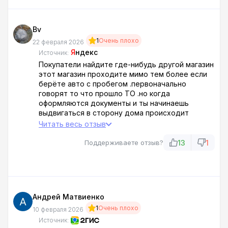
Bv
1
Очень плохо
22 февраля 2026
Я
ндекс
Источник:
Покупатели найдите где-нибудь другой магазин
этот магазин проходите мимо тем более если
берёте авто с пробегом .первоначально
говорят то что прошло ТО .но когда
оформляются документы и ты начинаешь
выдвигаться в сторону дома происходит
очень-очень многое в итоге масло как тепло
Читать весь отзыв
так и течёт начал к ним обращаться никто
ничего не одобрил и так далее говорят
13
1
Поддерживаете отзыв?
проходите специальное ТО а потом
приезжайте то есть один *** документы не
показывают то что было у них по ТО дурят
обходите стороной. СДЕЛАЛ ТО ПРИВЁЗ
БУМАГУ И В ИТОГЕ КУЛЬТУРНО ПОСЛАЛИ.
Андрей Матвиенко
Приобрёл у них Киа Рио.
1
Очень плохо
ДП. Постоянно говорит чип только устроил
10 февраля 2026
проблему проявляется другая и в итоге
Источник: