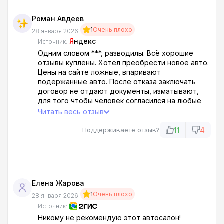
Роман Авдеев
1
Очень плохо
28 января 2026
Я
ндекс
Источник:
Одним словом ***, разводилы. Всё хорошие
отзывы куплены. Хотел преобрести новое авто.
Цены на сайте ложные, впаривают
подержанные авто. После отказа заключать
договор не отдают документы, изматывают,
для того чтобы человек согласился на любые
условия. Однозначно не рекомендую. Обходите
Читать весь отзыв
и объезжайте стороной.
11
4
Поддерживаете отзыв?
Елена Жарова
1
Очень плохо
28 января 2026
Источник:
Никому не рекомендую этот автосалон!