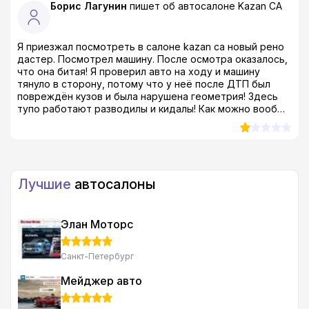
Борис Лагунин
пишет об автосалоне
Kazan CA
Я приезжал посмотреть в салоне kazan ca новый рено
дастер. Посмотрел машину. После осмотра оказалось,
что она битая! Я проверил авто на ходу и машину
тянуло в сторону, потому что у неё после ДТП был
повреждён кузов и была нарушена геометрия! Здесь
тупо работают разводилы и кидалы! Как можно вообще
продавать такой тотал?! Я был просто в шоке! даже в
ах*е, если быть совсем откровенным...
Лучшие
автосалоны
Элан Моторс
Санкт-Петербург
Мейджер авто