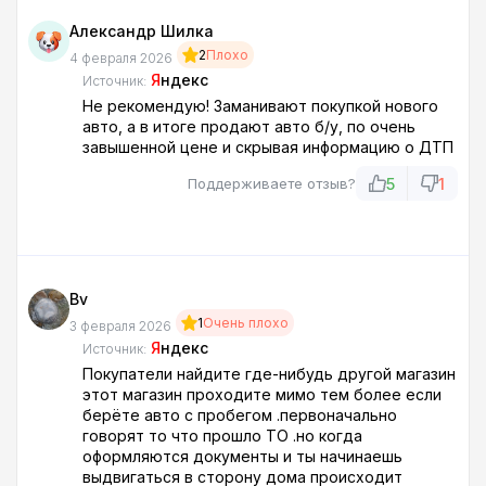
Александр Шилка
2
Плохо
4 февраля 2026
Я
ндекс
Источник:
Не рекомендую! Заманивают покупкой нового
авто, а в итоге продают авто б/у, по очень
завышенной цене и скрывая информацию о ДТП
5
1
Поддерживаете отзыв?
Bv
1
Очень плохо
3 февраля 2026
Я
ндекс
Источник:
Покупатели найдите где-нибудь другой магазин
этот магазин проходите мимо тем более если
берёте авто с пробегом .первоначально
говорят то что прошло ТО .но когда
оформляются документы и ты начинаешь
выдвигаться в сторону дома происходит