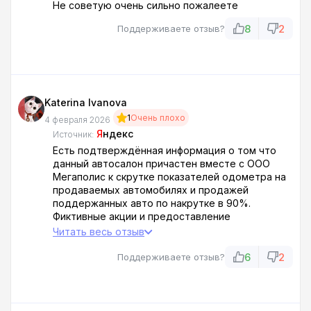
говорит больше не жилают. И проблема с
Не советую очень сильно пожалеете
руливой рейкой которая стоит около тридцати
тысяч плюс натяжные ролики гудят
8
2
Поддерживаете отзыв?
Katerina Ivanova
1
Очень плохо
4 февраля 2026
Я
ндекс
Источник:
Есть подтверждённая информация о том что
данный автосалон причастен вместе с ООО
Мегаполис к скрутке показателей одометра на
продаваемых автомобилях и продажей
поддержанных авто по накрутке в 90%.
Фиктивные акции и предоставление
поддержанных допов под видом новых.
Читать весь отзыв
6
2
Поддерживаете отзыв?