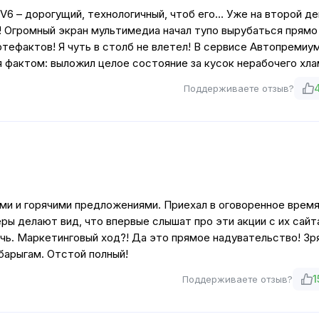
 EV6 – дорогущий, технологичный, чтоб его… Уже на второй де
ромный экран мультимедиа начал тупо вырубаться прямо 
ртефактов! Я чуть в столб не влетел! В сервисе Автопремиу
я фактом: выложил целое состояние за кусок нерабочего хла
Поддерживаете отзыв?
и и горячими предложениями. Приехал в оговоренное время
ры делают вид, что впервые слышат про эти акции с их сайта
ечь. Маркетинговый ход?! Да это прямое надувательство! Зр
 барыгам. Отстой полный!
1
Поддерживаете отзыв?