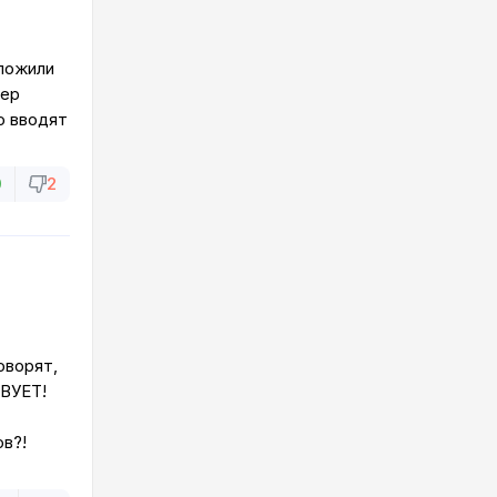
дложили
жер
о вводят
0
2
оворят,
ТВУЕТ!
в?!