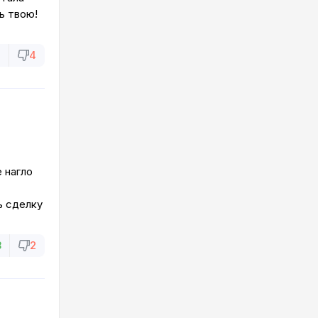
ь твою!
1
4
 нагло
ь сделку
8
2