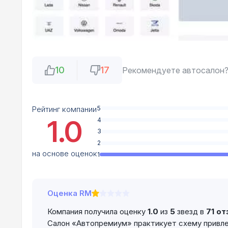
10
17
Рекомендуете автосалон
Рейтинг компании
5
1.0
4
3
2
на основе оценок
1
Оценка RM
Компания получила оценку
1.0
из
5
звезд в
71 от
Салон «Автопремиум» практикует схему привле