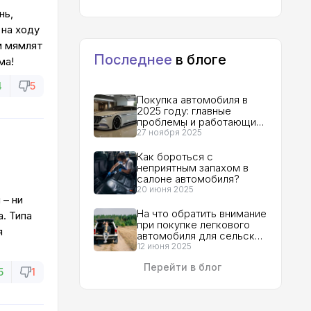
нь,
на ходу
м мямлят
Последнее
в блоге
ма!
4
5
Покупка автомобиля в
2025 году: главные
проблемы и работающие
решения | Гид для
27 ноября 2025
покупателя
Как бороться с
неприятным запахом в
салоне автомобиля?
20 июня 2025
 – ни
На что обратить внимание
. Типа
при покупке легкового
я
автомобиля для сельской
местности?
12 июня 2025
Перейти в блог
5
1