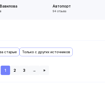
Вавилова
Автопорт
в
94 отзыва
ва старые
Только с других источников
1
2
3
→
»