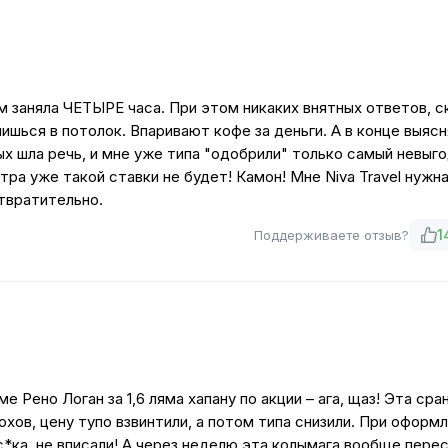
 заняла ЧЕТЫРЕ часа. При этом никаких внятных ответов, с
ишься в потолок. Впаривают кофе за деньги. А в конце выясн
ых шла речь, и мне уже типа "одобрили" только самый невыг
втра уже такой ставки не будет! Камон! Мне Niva Travel нужна
Отвратительно.
1
Поддерживаете отзыв?
 Рено Логан за 1,6 ляма хапану по акции – ага, щаз! Эта сра
охов, цену тупо взвинтили, а потом типа снизили. При оформ
 с*ка, не вписали! А через неделю эта колымага вообще пере