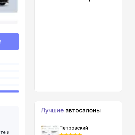
в
Лучшие
автосалоны
Петровский
те и