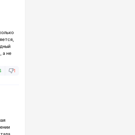
колько
яется,
одный
, а не
4
1
ная
лении
стала