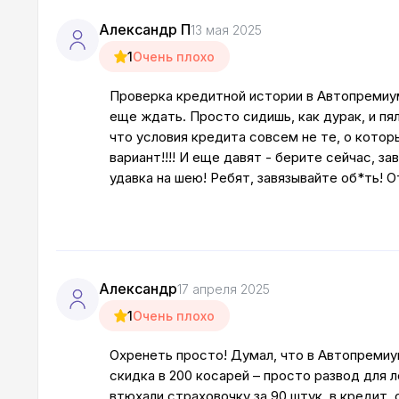
Александр П
13 мая 2025
1
Очень плохо
Проверка кредитной истории в Автопремиум
еще ждать. Просто сидишь, как дурак, и пял
что условия кредита совсем не те, о котор
вариант!!!! И еще давят - берите сейчас, за
удавка на шею! Ребят, завязывайте об*ть! 
Александр
17 апреля 2025
1
Очень плохо
Охренеть просто! Думал, что в Автопремиуме
скидка в 200 косарей – просто развод для л
втюхали страховочку за 90 штук, в кредит,