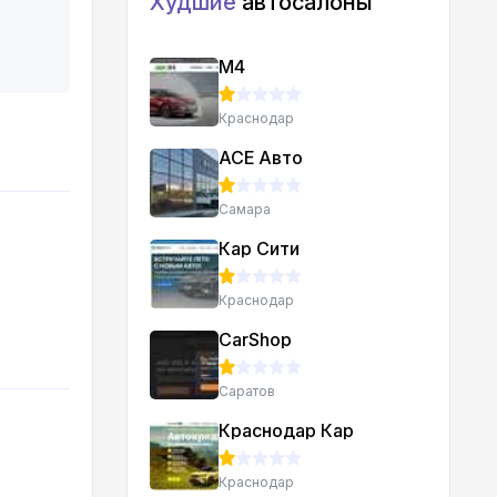
Худшие
автосалоны
М4
Краснодар
АСЕ Авто
Самара
Кар Сити
Краснодар
CarShop
Саратов
Краснодар Кар
Краснодар