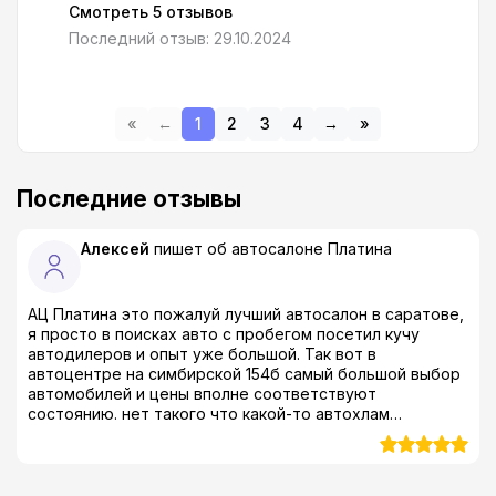
Смотреть 5 отзывов
Последний отзыв: 29.10.2024
«
←
1
2
3
4
→
»
Последние отзывы
Алексей
пишет об автосалоне
Платина
АЦ Платина это пожалуй лучший автосалон в саратове,
я просто в поисках авто с пробегом посетил кучу
автодилеров и опыт уже большой. Так вот в
автоцентре на симбирской 154б самый большой выбор
автомобилей и цены вполне соответствуют
состоянию. нет такого что какой-то автохлам
пытаются загнать за сумасшедшие бабки. Выбрал себе
киа к5 в отличном состоянии, еще и комплект резины
получил в подарок. Так что этого дилера я спокойно
рекомендую как своим друзьям и знакомым так и тем