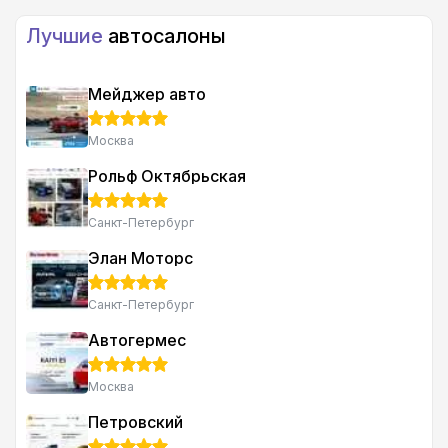
кто читает отзывы об автосалоне Платина и планирует
Лучшие
автосалоны
к ним поехать.
Мейджер авто
Москва
Рольф Октябрьская
Санкт-Петербург
Элан Моторс
Санкт-Петербург
Автогермес
Москва
Петровский