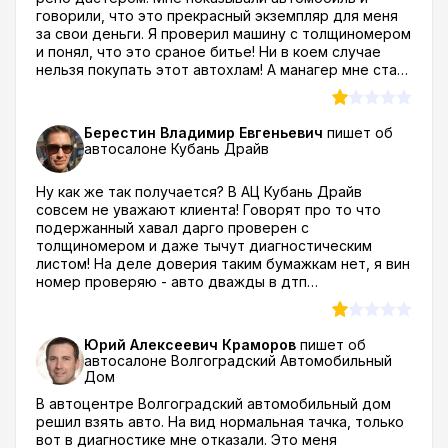
говорили, что это прекрасный экземпляр для меня
за свои деньги. Я проверил машину с толщиномером
и понял, что это сраное битье! Ни в коем случае
нельзя покупать этот автохлам! А манагер мне стал
грубить после моего отказа! Говорит, что их так
уже достали такие разборчивые клиенты как я!
Слушайте, идите нахрен!! Себе этот хлам
Берестин Владимир Евгеньевич
пишет об
оставляйте! После этого уехал... дома почитал об
автосалоне
Кубань Драйв
автосалоне Галерея Авто отзывы и понял что это их
"фирменный" стиль работы с посетителями... не
Ну как же так получается? В АЦ Кубань Драйв
знаю долго ли они при таком раскладе
совсем не уважают клиента! Говорят про то что
проработают..
подержанный хавал дарго проверен с
толщиномером и даже тычут диагностическим
листом! На деле доверия таким бумажкам нет, я вин
номер проверяю - авто дважды в дтп
участвовало..об этом сотрудники молчат как и о
скрученном пробеге... Вы скажите, вы как, совсем за
дебила полного клиента держите? Тем кто
Юрий Алексеевич Краморов
пишет об
планирует купить авто в Краснодаре я посоветую
автосалоне
Волгоградский Автомобильный
избегать поездки в автосалон на Российскую 490,
Дом
потому что по личному опыту и отзывам об
В автоцентре Волгоградский автомобильный дом
автоцентре Кубань драйв вырисовывается ясная
решил взять авто. На вид нормальная тачка, только
картина - это серый дилер - перекупщики!
вот в диагностике мне отказали. Это меня