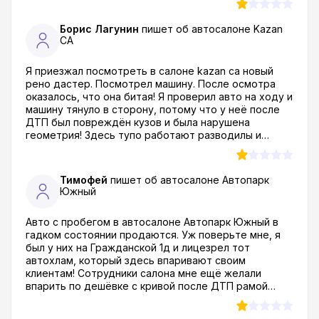
четыре!!! Дело в том ,что в момент покупки мне
показывали копию, а оригинал абсолютно отличался.
Борис Лагунин
пишет об автосалоне
Kazan
Это УЖАС!!!
CA
Я приезжал посмотреть в салоне kazan ca новый
рено дастер. Посмотрел машину. После осмотра
оказалось, что она битая! Я проверил авто на ходу и
машину тянуло в сторону, потому что у неё после
ДТП был повреждён кузов и была нарушена
геометрия! Здесь тупо работают разводилы и
кидалы! Как можно вообще продавать такой тотал?!
Я был просто в шоке! даже в ах*е, если быть совсем
откровенным...
Тимофей
пишет об автосалоне
Автопарк
Южный
Авто с пробегом в автосалоне Автопарк Южный в
гадком состоянии продаются. Уж поверьте мне, я
был у них на Гражданской 1д и лицезрел тот
автохлам, который здесь впаривают своим
клиентам! Сотрудники салона мне ещё желали
впарить по дешёвке с кривой после ДТП рамой
Фольксваген Гольф! Решили наверное что я лох
педальный которому можно впарить что угодно! Я