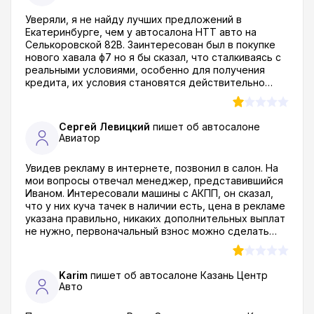
Уверяли, я не найду лучших предложений в
Екатеринбурге, чем у автосалона НТТ авто на
Селькоровской 82В. Заинтересован был в покупке
нового хавала ф7 но я бы сказал, что сталкиваясь с
реальными условиями, особенно для получения
кредита, их условия становятся действительно
беспределом! Сотрудники обещают выгодные
условия автокредитования, но ни х*я подобного. Не
понимаю, почему мне оформили 32%??? Не
Сергей Левицкий
пишет об автосалоне
удивительно, что не рекомендую пользоваться их
Авиатор
услугами! Лично я смылся сразу как спалил в
договоре подобные условия... я еще не сошел с
Увидев рекламу в интернете, позвонил в салон. На
ума!! за пять лет это 160% переплаты...
мои вопросы отвечал менеджер, представившийся
Иваном. Интересовали машины с АКПП, он сказал,
что у них куча тачек в наличии есть, цена в рекламе
указана правильно, никаких дополнительных выплат
не нужно, первоначальный взнос можно сделать
картой, дорогу до салона оплатят. В субботу с
другом приехали на Максима Горького 66, и
выясняется, что в машине, о которой шла речь,
Karim
пишет об автосалоне
Казань Центр
стоит робот. Дальше – больше, первоначальный
Авто
взнос нужно вносить намного большего размера.
Через почти 4 часа ожидания, машину по цене в