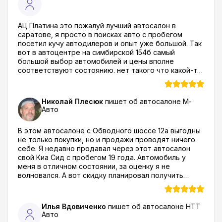
Подстава конкретная, я посмотрел что люди в
отзывах об автоцентре галерея Авто пишут и понял
что мой случай совсем не единичный!
АЦ Платина это пожалуй лучший автосалон в
саратове, я просто в поисках авто с пробегом
посетил кучу автодилеров и опыт уже большой. Так
вот в автоцентре на симбирской 154б самый
большой выбор автомобилей и цены вполне
соответствуют состоянию. нет такого что какой-то
автохлам пытаются загнать за сумасшедшие бабки.
Выбрал себе киа к5 в отличном состоянии, еще и
комплект резины получил в подарок. Так что этого
Николай Плесюк
пишет об автосалоне
М-
дилера я спокойно рекомендую как своим друзьям
Авто
и знакомым так и тем кто читает отзывы об
автосалоне Платина и планирует к ним поехать.
В этом автосалоне с Обводного шоссе 12а выгодны
не только покупки, но и продажи проводят ничего
себе. Я недавно продавал через этот автосалон
свой Киа Сид с пробегом 19 года. Автомобиль у
меня в отличном состоянии, за оценку я не
волновался. А вот скидку планировал получить
неплохую. Так и вышло. Мне на покупку новой тачки
оформили 150 тысяч. Больше, чем в других
автосалонах в Тольятти. Авто взял выгодно, да и
Илья Вдовиченко
пишет об автосалоне
НТТ
мою тачку обменяли быстро, я доволен работой
Авто
автоцентра М Авто