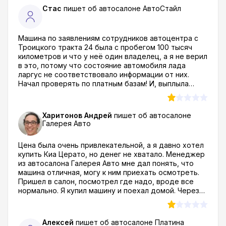
сколько уже машин сменил, во многих автоцентрах
Стас
пишет об автосалоне
АвтоСтайл
покупал и вот как на духу скажу - хуже автодилера
чем автопарк Южный в Ставрополе я не встречал
еще!
Машина по заявлениям сотрудников автоцентра с
Троицкого тракта 24 была с пробегом 100 тысяч
километров и что у неё один владелец, а я не верил
в это, потому что состояние автомобиля лада
ларгус не соответствовало информации от них.
Начал проверять по платным базам! И, выплыла
инфа, что автомобиль после 5 владельцев и он
работал в такси, а как они мне лепили что работают
честно и прозрачно...Я после такого даже смотреть
Харитонов Андрей
пишет об автосалоне
не буду в сторону автосалона АвтоСтайл и вам того
Галерея Авто
же советую. Челябинск город большой и
нормальных автодилеров тут полно, к ним и
Цена была очень привлекательной, а я давно хотел
обращайтесь, а ездить вот в такие конторы
купить Киа Церато, но денег не хватало. Менеджер
которые много обещают и врут по всем пунктам -
из автосалона Галерея Авто мне дал понять, что
время лучше не тратить.
машина отличная, могу к ним приехать осмотреть.
Пришел в салон, посмотрел где надо, вроде все
нормально. Я купил машину и поехал домой. Через
несколько дней у нее начала барахлить электрика,
по гарантии в этом автоцентре мне ее чинить
отказались, сказали что это не гарантийный случай...
Алексей
пишет об автосалоне
Платина