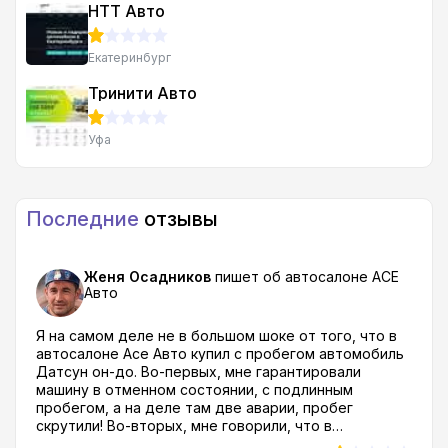
НТТ Авто
Екатеринбург
Тринити Авто
Уфа
Последние
отзывы
Женя Осадников
пишет об автосалоне
АСЕ
Авто
Я на самом деле не в большом шоке от того, что в
автосалоне Асе Авто купил с пробегом автомобиль
Датсун он-до. Во-первых, мне гарантировали
машину в отменном состоянии, с подлинным
пробегом, а на деле там две аварии, пробег
скрутили! Во-вторых, мне говорили, что в
документах один собственник, обманули, их было