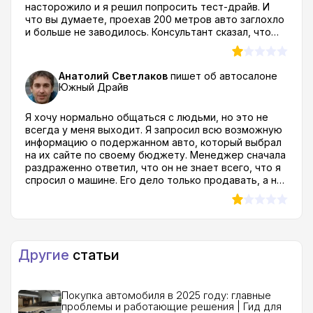
насторожило и я решил попросить тест-драйв. И
что вы думаете, проехав 200 метров авто заглохло
и больше не заводилось. Консультант сказал, что
это редкое явление и мастер все исправит, пока я
буду оформлять документы. Я естественно сразу с
ними попрощался! А как бы вы на моем месте
Анатолий Светлаков
пишет об автосалоне
поступили? Там было еще много других факторов
Южный Драйв
которые повлияли на мое решение.. например
модельный ряд небольшой, на сайте обещают
Я хочу нормально общаться с людьми, но это не
сотни авто в наличии, а реально там даже 50 тачек
всегда у меня выходит. Я запросил всю возможную
нет... Кроме того я про автосалон Волгоградский
информацию о подержанном авто, который выбрал
автомобильный дом отзывы читал, очень много
на их сайте по своему бюджету. Менеджер сначала
негатива которому я не поверил прям уж на 100%,
раздраженно ответил, что он не знает всего, что я
но к сведению принял и когда многие сценарии из
спросил о машине. Его дело только продавать, а не
них стали сбываться, то понял что надо валить..Так
давать информацию. Странно, конечно, как можно
что этого дилера с Исторической 162 я советовать
продавать то, в чем не разбираешься. Точно решил
не буду никому.
не связываться с этим автодилером когда про
автосалон Южный драйв отзывы почитал, слишком
много негатива, люди просто так писать не будут...
Другие
статьи
Покупка автомобиля в 2025 году: главные
проблемы и работающие решения | Гид для