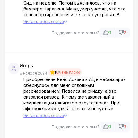
Сид на неделю. Потом выяснилось, что на
бампере царапина. Менеджер уверял, что это
транспортировочная и ее легко устранят. В
итоге красили весь бампер, а цвет не попали.
Читать весь отзыв
Выглядит ужасно! Дозвониться до руководства
невозможно. Полное игнорирование клиентов.
9
2
Поддерживаете отзыв?
Жалобы писать бесполезно. Никогда больше не
обращусь к этим у****! Пошли на хер!
Игорь
1
Очень плохо
8 ноября 2024
Приобретение Рено Аркана в АЦ в Чебоксарах
обернулось для меня сплошным
разочарованием. Повелся на скидку, а это
оказался развод. К тому же заявленный в
комплектации навигатор отсутствовал. При
оформлении кредита навязали ненужные
дополнительные услуги. А через три месяца
Читать весь отзыв
эксплуатации вышел из строя генератор,
ремонт которого, вопреки гарантии, пришлось
9
3
Поддерживаете отзыв?
оплачивать самостоятельно. В данном
автосалоне процветает сплошной обман и