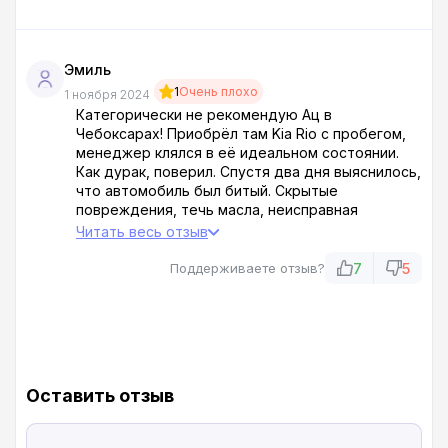
мошенничество! Не советую!
Эмиль
1
Очень плохо
1 ноября 2024
Категорически не рекомендую Ац в
Чебоксарах! Приобрёл там Kia Rio с пробегом,
менеджер клялся в её идеальном состоянии.
Как дурак, поверил. Спустя два дня выяснилось,
что автомобиль был битый. Скрытые
повреждения, течь масла, неисправная
электроника – это только начало списка
Читать весь отзыв
проблем. Автоцентр, разумеется,
ответственности не признаёт, ссылаясь на то,
7
5
Поддерживаете отзыв?
что я сам виноват и должен был всё проверить.
В итоге ни денег, ни нормального автомобиля.
Очень неприятная ситуация.
Оставить отзыв