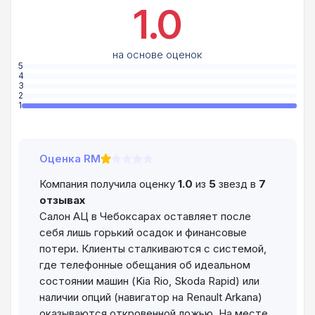
1.0
на основе оценок
5
4
3
2
1
Оценка RM
Компания получила оценку
1.0
из
5
звезд в
7
отзывах
Салон АЦ в Чебоксарах оставляет после
себя лишь горький осадок и финансовые
потери. Клиенты сталкиваются с системой,
где телефонные обещания об идеальном
состоянии машин (Kia Rio, Skoda Rapid) или
наличии опций (навигатор на Renault Arkana)
оказываются откровенной ложью. На месте