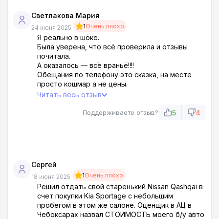
Светлакова Мария
1
Очень плохо
24 июня 2025
Я реально в шоке.
Была уверена, что всё проверила и отзывы
почитала.
А оказалось — всё враньё!!!!
Обещания по телефону это сказка, на месте
просто кошмар а не цены.
И ставка высокая, и стоимость другая, и трейд-
Читать весь отзыв
ин — унизительный.
5
4
Поддерживаете отзыв?
Сергей
1
Очень плохо
18 июня 2025
Решил отдать свой старенький Nissan Qashqai в
счет покупки Kia Sportage с небольшим
пробегом в этом же салоне. Оценщик в АЦ в
Чебоксарах назвал СТОИМОСТЬ моего б/у авто