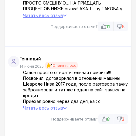
ПРОСТО СМЕШНУЮ… НА ТРИДЦАТЬ
ПРОЦЕНТОВ НИЖЕ рынка! АХАЛ – ну ТАКОВА у
них процедура!! У других мне предложили
Читать весь отзыв
СРАЗУ на 160 тысяч БОЛЬШЕ! Это же
НАСТОЯЩИЙ ГРАБЕЖ на trade-in, они ПРОСТО
11
5
Поддерживаете отзыв?
разводят людей на бабки!!!..
НАГЛЫЕ условия выкупа старых б/у машин!!! … !
Геннадий
1
Очень плохо
14 июня 2025
Салон просто отвратительная помойка!!!
Позвонил, договорился в отношении машины
Шевроле Нива 2017 года, после разговора тачку
забронировал и тут же подал на сайт заявку на
кредит.
Приехал ровно через два дня, как с
менеджером и было оговорено!
Читать весь отзыв
Первым делом хотел узнать по поводу
кредита, а с меня сразу потребовали первый
8
3
Поддерживаете отзыв?
взнос 20% от стоимости автомашины.
Бл..дь, но мы так не договаривались!!! Им
плевать!!! Уехал очень расстроенный....