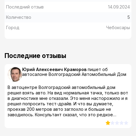
Последний отзыв
14.09.2024
Количество
5
Город
Чебоксары
Последние отзывы
Юрий Алексеевич Краморов
пишет об
автосалоне
Волгоградский Автомобильный Дом
В автоцентре Волгоградский автомобильный дом
решил взять авто. На вид нормальная тачка, только вот
в диагностике мне отказали. Это меня насторожило и я
решил попросить тест-драйв. И что вы думаете,
проехав 200 метров авто заглохло и больше не
заводилось. Консультант сказал, что это редкое
явление и мастер все исправит, пока я буду оформлять
документы. Я естественно сразу с ними попрощался! А
как бы вы на моем месте поступили? Там было еще