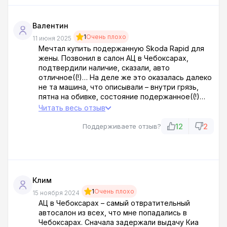
Валентин
1
Очень плохо
11 июня 2025
Мечтал купить подержанную Skoda Rapid для
жены. Позвонил в салон АЦ в Чебоксарах,
подтвердили наличие, сказали, авто
отличное((!)… На деле же это оказалась далеко
не та машина, что описывали – внутри грязь,
пятна на обивке, состояние подержанное((!)…
Мне типа скидку дают 90 тысяч, щедрость
Читать весь отзыв
прямо((!))… А когда пробил ее по базам –
СТОИТ ЗАПРЕТ НА РЕГИСТРАЦИОННЫЕ
12
2
Поддерживаете отзыв?
ДЕЙСТВИЯ((!!!)).
Полнейший треш и попытка кидалова((!)) Ужас,
какой ппц((…!
Клим
1
Очень плохо
15 ноября 2024
АЦ в Чебоксарах – самый отвратительный
автосалон из всех, что мне попадались в
Чебоксарах. Сначала задержали выдачу Киа