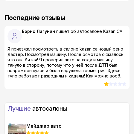
Последние отзывы
Борис Лагунин
пишет об автосалоне
Kazan CA
Я приезжал посмотреть в салоне kazan ca новый рено
дастер. Посмотрел машину. После осмотра оказалось,
что она битая! Я проверил авто на ходу и машину
тянуло в сторону, потому что у неё после ДТП был
повреждён кузов и была нарушена геометрия! Здесь
тупо работают разводилы и кидалы! Как можно вообще
продавать такой тотал?! Я был просто в шоке! даже в
ах*е, если быть совсем откровенным...
Лучшие
автосалоны
Мейджер авто