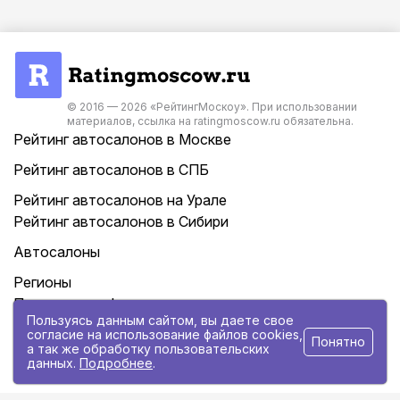
© 2016 — 2026 «РейтингМоскоу». При использовании
материалов, ссылка на ratingmoscow.ru обязательна.
Рейтинг автосалонов в Москве
Рейтинг автосалонов в СПБ
Рейтинг автосалонов на Урале
Рейтинг автосалонов в Сибири
Автосалоны
Регионы
Политика конфиденциальности
Пользуясь данным сайтом, вы даете свое
Контакты
согласие на использование файлов cookies,
Понятно
а так же обработку пользовательских
данных.
Подробнее
.
Статьи