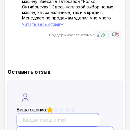
машину. Заехал в автосалон "Рольф
Октябрьская". Здесь неплохой выбор новых
машин, как за наличные, так и в кредит.
Менеджер по продажам уделил мне много
времени, пока я не определился с выбором.
Читать весь отзыв
Мой выбор пал на Черри. Отличная
вместительная машина в хорошей
9
5
Поддерживаете отзыв?
комплектации. Да и цены здесь не задирают.
Всем советую этот салон.
Оставить отзыв
Ваша оценка: