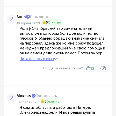
Анна
Пользователь
5
Отлично
16 апреля 2023
Рольф Октябрьский это замечательный
автосалон в котором большое количество
плюсов. Я обычно обращаю внимание сначала
на персонал, здесь же ко мне сразу подошел
менеджер предложивший мне свою помощь и
он на самом деле очень помог. Потом выбор
автомобилей так же большой, и расцветки
Читать весь отзыв
разные, поэтому хорошо что я пришла за
определенной моделью иначе моему
13
1
Поддерживаете отзыв?
менеджеру пришлось не сладко. А так он
рассказал мне о некоторых скрытых плюсах
автомобиля, помог с выбором цвета и
естественно с оформлением необходимых
документов.
Максим
Пользователь
5
Отлично
5 апреля 2023
Я сам из области, а работаю в Питере.
Электрички надоели. И вот решил купить