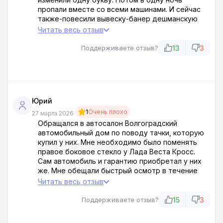
пропали вместе со всеми машинами. И сейчас
также-повесили вывеску-банер дешманскую
две недели назад. И только в ночь на первое
Читать весь отзыв
апреля нагнали машин. Я живу в соседнем доме,
мне сверху всё видно) Так что отзывы
13
3
Поддерживаете отзыв?
нереальные о продажах. Обходите стороной!
Юрий
1
Очень плохо
27 марта 2026
Обращался в автосалон Волгоградский
автомобильный дом по поводу тачки, которую
купил у них. Мне необходимо было поменять
правое боковое стекло у Лада Веста Кросс.
Сам автомобиль и гарантию приобретал у них
же. Мне обещали быстрый осмотр в течение
полутора часа .
Читать весь отзыв
Было непонятно, что они делали с машиной, но
мне повредили багажное отделение.
15
3
Поддерживаете отзыв?
Повредили и не сознались! Увидел, когда
приехал домой. И доказать ничего не вышло!