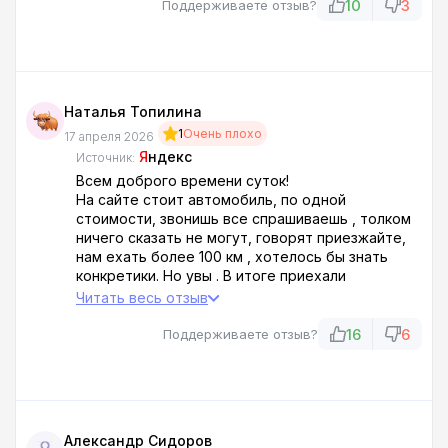
10
3
Поддерживаете отзыв?
Наталья Топилина
1
Очень плохо
17 апреля 2026
Я
ндекс
Источник:
Всем доброго времени суток!
На сайте стоит автомобиль, по одной
стоимости, звонишь все спрашиваешь , толком
ничего сказать не могут, говорят приезжайте,
нам ехать более 100 км , хотелось бы знать
конкретики. Но увы . В итоге приехали
подписали кучу бумаг на якобы обработку
Читать весь отзыв
персональных данных, автомобиль за которым
ехали , не показывают, якобы он на площадке
16
6
Поддерживаете отзыв?
банка (возможно его и нет). В итоге,
автомобиль за 1 700 00 (цена на сайте)
превращается в автомобиль за 8 000 040 в
кредит на 5 лет по платежу 134 000 тысяч
рублей! Мы конечно понимали что цена будет
Александр Сидоров
выше, и процент по кредиту, но извините, не на