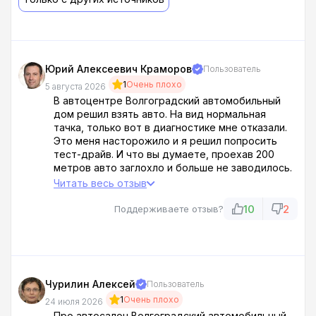
Юрий Алексеевич Краморов
Пользователь
1
Очень плохо
5 августа 2026
В автоцентре Волгоградский автомобильный
дом решил взять авто. На вид нормальная
тачка, только вот в диагностике мне отказали.
Это меня насторожило и я решил попросить
тест-драйв. И что вы думаете, проехав 200
метров авто заглохло и больше не заводилось.
Консультант сказал, что это редкое явление и
Читать весь отзыв
мастер все исправит, пока я буду оформлять
документы. Я естественно сразу с ними
10
2
Поддерживаете отзыв?
попрощался!
А как бы вы на моем месте поступили? Там было
еще много других факторов которые повлияли
на мое решение.. например модельный ряд
небольшой, на сайте обещают сотни авто в
Чурилин Алексей
Пользователь
наличии, а реально там даже 50 тачек нет...
1
Очень плохо
Кроме того я про автосалон Волгоградский
24 июля 2026
автомобильный дом отзывы читал, очень много
Про автосалон Волгоградский автомобильный