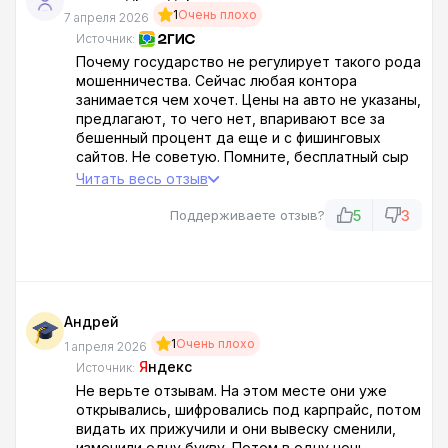
1
Очень плохо
столько же.
7 апреля 2026
Данный автомагазин наша семья не советует,
Источник:
зря потраченное время и деньги на бензин!
Почему государство не регулирует такого рода
мошенничества. Сейчас любая контора
занимается чем хочет. Цены на авто не указаны,
предлагают, то чего нет, впаривают все за
бешенный процент да еще и с фишинговых
сайтов. Не советую. Помните, бесплатный сыр
только в мышеловке
Читать весь отзыв
5
3
Поддерживаете отзыв?
Андрей
1
Очень плохо
1 апреля 2026
Я
ндекс
Источник:
Не верьте отзывам. На этом месте они уже
открывались, шифровались под карпрайс, потом
видать их прижучили и они вывеску сменили,
изменили одну букву. Потом в одну ночь