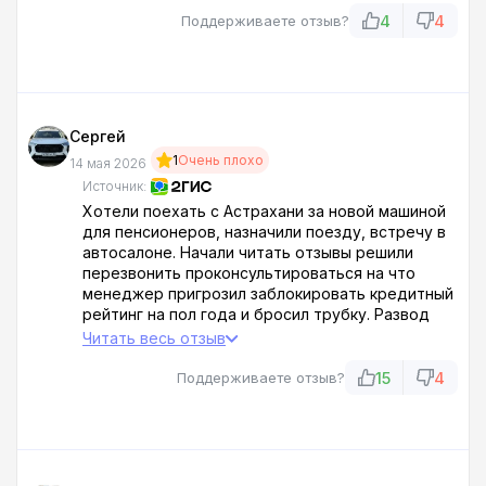
будет, я же хотел за несколько месяцев
4
4
Поддерживаете отзыв?
закрыть а тут облом, просто можно же было по
телефону всё сказать, очередное
доказательство что всё врут
Сергей
1
Очень плохо
14 мая 2026
Источник:
Хотели поехать с Астрахани за новой машиной
для пенсионеров, назначили поезду, встречу в
автосалоне. Начали читать отзывы решили
перезвонить проконсультироваться на что
менеджер пригрозил заблокировать кредитный
рейтинг на пол года и бросил трубку. Развод
какой то
Читать весь отзыв
15
4
Поддерживаете отзыв?