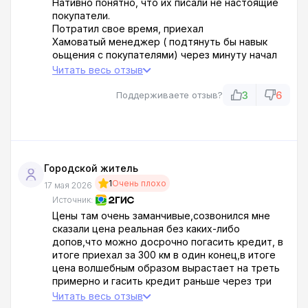
Нативно понятно, что их писали не настоящие
покупатели.
Потратил свое время, приехал
Хамоватый менеджер ( подтянуть бы навык
оьщения с покупателями) через минуту начал
втюхивать кредит, хотя по телефону речь была
Читать весь отзыв
изначально про трейд ин)
P.s особенно улыбнул отзыв чуть ниже где
3
6
Поддерживаете отзыв?
человек купил не одну, а две машины 😄😄
А и цены на сайте это с учётом кредита и овер
большой страховк в цену машины 🫠
Городской житель
1
Очень плохо
17 мая 2026
Источник:
Цены там очень заманчивые,созвонился мне
сказали цена реальная без каких-либо
допов,что можно досрочно погасить кредит, в
итоге приехал за 300 км в один конец,в итоге
цена волшебным образом вырастает на треть
примерно и гасить кредит раньше через три
года нельзя,замануха вообщем, ну для тех кто
Читать весь отзыв
кредит берёт и пплатит может и нормально