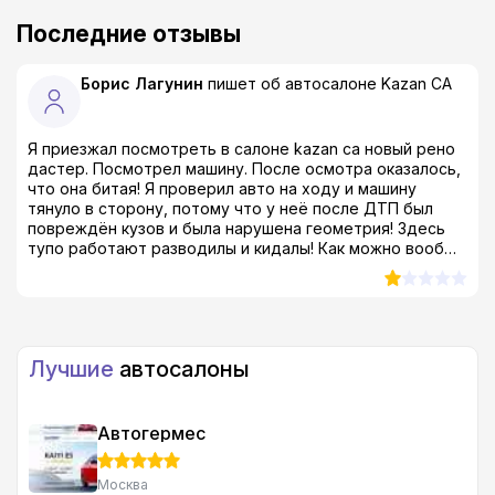
Последние отзывы
Борис Лагунин
пишет об автосалоне
Kazan CA
Я приезжал посмотреть в салоне kazan ca новый рено
дастер. Посмотрел машину. После осмотра оказалось,
что она битая! Я проверил авто на ходу и машину
тянуло в сторону, потому что у неё после ДТП был
повреждён кузов и была нарушена геометрия! Здесь
тупо работают разводилы и кидалы! Как можно вообще
продавать такой тотал?! Я был просто в шоке! даже в
ах*е, если быть совсем откровенным...
Лучшие
автосалоны
Автогермес
Москва