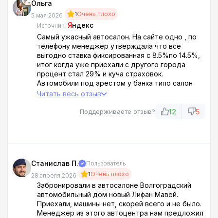
Ольга
1
Очень плохо
5 мая 2026
Я
ндекс
Источник:
Самый ужасный автосалон. На сайте одно , по
телефону менеджер утверждала что все
выгодно ставка фиксированная с 8.5%по 14.5%,
итог когда уже приехали с другого города
процент стал 29% и куча страховок.
Автомобили под арестом у банка типо салон
закрылся. Ужас. Нанглые, обслуживание
Читать весь отзыв
ужасное. Отдел по кредиту шульмуют
оформление странное. Закрыть их надо. И в
12
5
Поддерживаете отзыв?
прокуратуру на проверку . Никоем случае с
ними сотрудничать. Полный . Ужас.
Станислав П.
Пользователь
1
Очень плохо
28 апреля 2026
Забронировали в автосалоне Волгоградский
автомобильный дом новый Лифан Мавей.
Приехали, машины нет, скорей всего и не было.
Менеджер из этого автоцентра нам предложил