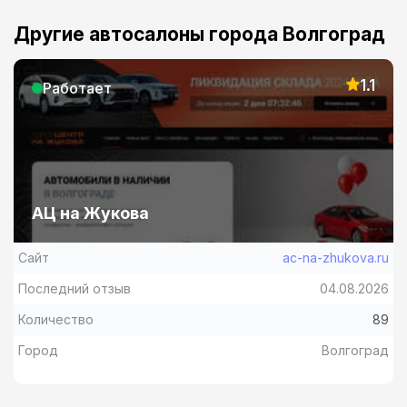
Другие автосалоны города Волгоград
1.1
Работает
АЦ на Жукова
Сайт
ac-na-zhukova.ru
Последний отзыв
04.08.2026
Количество
89
Город
Волгоград