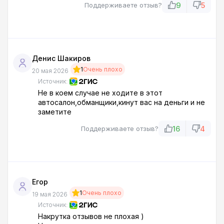
брать без опасений. Покупаю. Оказывается, что
9
5
Поддерживаете отзыв?
мне впарили автомобиль-перевёртыш. У него в
истории было серьёзное ДТП! Мошенники
просто какието!! Я в отзывах один негатив вижу,
сразу видно что это лохотронщики!!
Денис Шакиров
1
Очень плохо
20 мая 2026
Источник:
Не в коем случае не ходите в этот
автосалон,обманщики,кинут вас на деньги и не
заметите
16
4
Поддерживаете отзыв?
Егор
1
Очень плохо
19 мая 2026
Источник:
Накрутка отзывов не плохая )