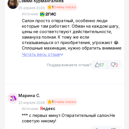
Сэмми Курмангалиев
1
Очень плохо
25 апреля 2026
Источник:
Салон просто отвратный, особенно люди
которые там работают. Обман на каждом шагу,
цены не соответствуют действительности,
замануха полная. К тому же если
отказываешься от приобретения, угрожают 😂.
Сплошные махинации, нужно обратить внимание
на них со стороны структур
Читать весь отзыв
17
2
Поддерживаете отзыв?
Марина С.
1
Очень плохо
23 апреля 2026
Я
ндекс
Источник:
*** с первых минут.Отвратительный салон.Не
советую никому!