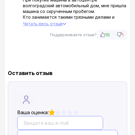
волгоградский автомобильный дом, мне пришла
машина со скрученным пробегом.
Кто занимается такими грязными делами и
обманом непонятно, так как, они никак не
Читать весь отзыв
прокомментировали сложившуюся ситуацию,
бежать надо от такого автосалона со всех ног..
16
1
Поддерживаете отзыв?
Оставить отзыв
Ваша оценка: