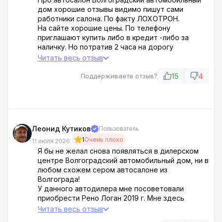
негатива которому я не поверил прям уж на
дом хорошие отзывы видимо пишут сами
100%, но к сведению принял и когда многие
работники салона. По факту ЛОХОТРОН.
сценарии из них стали сбываться, то понял что
На сайте хорошие цены. По телефону
надо валить..Так что этого дилера с
приглашают купить либо в кредит -либо за
Исторической 162 я советовать не буду никому.
наличку. Но потратив 2 часа на дорогу
приезжаешь - а там только в кредит..
Читать весь отзыв
Прикидываются идиотами. Тут же набираю
номер по которому был приглашен прошу
15
4
Поддерживаете отзыв?
объяснений- сбрасывают.
Не рекомендую. Сомнения что машины вообще
есть.. Будьте осторожны... я лично никому не
советую ездить к ним на Историческую 162
Леонид Кутиков
Пользователь
1
Очень плохо
11 июля 2026
Я бы не желал снова появляться в дилерском
центре Волгоградский автомобильный дом, ни в
любом схожем сером автосалоне из
Волгограда!
У данного автодилера мне посоветовали
приобрести Рено Логан 2019 г. Мне здесь
сказали, что авто без темных историй.
Читать весь отзыв
В автоцентре мне сказали, что машину можно