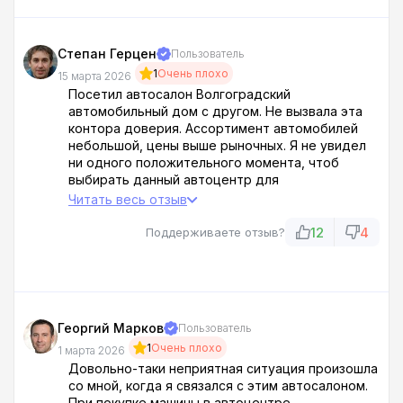
Степан Герцен
Пользователь
1
Очень плохо
15 марта 2026
Посетил автосалон Волгоградский
автомобильный дом с другом. Не вызвала эта
контора доверия. Ассортимент автомобилей
небольшой, цены выше рыночных. Я не увидел
ни одного положительного момента, чтоб
выбирать данный автоцентр для
сотрудничества. Советую вообще с ними не
Читать весь отзыв
связываться... и объезжать этот дилерский
центр с Исторической 162 за километр, а то и
12
4
Поддерживаете отзыв?
больше..
Георгий Марков
Пользователь
1
Очень плохо
1 марта 2026
Довольно-таки неприятная ситуация произошла
со мной, когда я связался с этим автосалоном.
При покупке машины в автоцентре