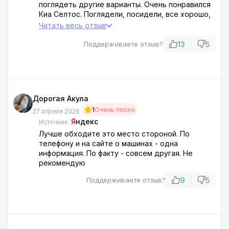
поглядеть другие варианты. Очень понравился
Киа Селтос. Поглядели, посидели, все хорошо,
пошли оформлять кредит. Вначале посчитали
Читать весь отзыв
12,5%, почти как заявлено, но позже
затребовали 1-ый взнос 30%, еще куча допов в
13
5
Поддерживаете отзыв?
добавок, страховки и комиссии, и сама ставка
возросла в два раза. Мы отказались и ушли
домой.
Это грабеж и развод!
Дорогая Акула
1
Очень плохо
27 апреля 2026
Я
ндекс
Источник:
Лучше обходите это место стороной. По
телефону и на сайте о машинах - одна
информация. По факту - совсем другая. Не
рекомендую
9
5
Поддерживаете отзыв?