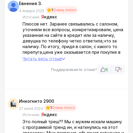
Евнения З.
1
Очень плохо
4 января 2025
Я
ндекс
Источник:
Плюсов нет. Заранее связывались с салоном,
уточняли все вопросы, конкретизировали, цена
указанная на сайте в кредит или за наличку,
девушка по телефону четко ответила,что за
наличку. По итогу, придя в салон, с какого то
перепуга,цена уже оказывается при покупке в
кредит. Информацию на сайте пишут черт
Читать весь отзыв
пойми как, персонал видимо владеет разными
информациями, о продаже автомобиля. Я
6
1
Поддерживаете отзыв?
понимаю, что вам лишь бы заманить, а там на
уши навешаем, но не больше одной звезды. С
таким подходом,в наше время, успехов в своей
работе не ждите. Я уже молчу о качествах
обслуживающего персонала, которыми вы
Инкогнито 2900
должны обладать.
1
Очень плохо
27 июля 2024
Я
ндекс
Источник:
Это полный треш?? Мы с мужем искали машину
с программой тренд ин, и наткнулись на этот
автосалон. Муж позвонил, объяснил ситуацию и