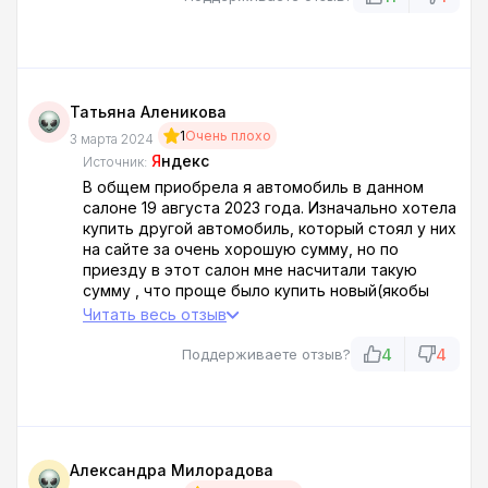
Татьяна Аленикова
1
Очень плохо
3 марта 2024
Я
ндекс
Источник:
В общем приобрела я автомобиль в данном
салоне 19 августа 2023 года. Изначально хотела
купить другой автомобиль, который стоял у них
на сайте за очень хорошую сумму, но по
приезду в этот салон мне насчитали такую
сумму , что проще было купить новый(якобы
этот автомобиль был в аресте у банка)
Читать весь отзыв
Мнепредложили другой вариант. Меня устроил
этот автомобиль. Были некоторые проблемы,
4
4
Поддерживаете отзыв?
но нам выделили деньги, чтобы устранить их
самостоятельно, что я и сделала по приезду
домой. Отдалимне его с лысой резиной, на
которой не то что ездить просто стоять на
месте опасно, крякнуть она могла в любой
Александра Милорадова
момент, а соотвестветственно и я могла