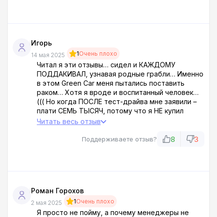
всегда столько тут и стоила...Я с них в шоке!
Игорь
1
Очень плохо
14 мая 2025
Читал я эти отзывы… сидел и КАЖДОМУ
ПОДДАКИВАЛ, узнавая родные грабли… Именно
в этом Green Car меня пытались поставить
раком… Хотя я вроде и воспитанный человек…
((( Но когда ПОСЛЕ тест-драйва мне заявили –
плати СЕМЬ ТЫСЯЧ, потому что я НЕ купил
тачку… вот тут у меня иПОПЕРЛО!!! Семь штук!!!
Читать весь отзыв
Отказался, конечно! И только когда начал
МАТОМ на них орать и слать ПОДАЛЬШЕ, только
8
3
Поддерживаете отзыв?
тогда они ОТВЯЛИ!
Вот такая жесть в этом автосалоне!
Роман Горохов
1
Очень плохо
2 мая 2025
Я просто не пойму, а почему менеджеры не