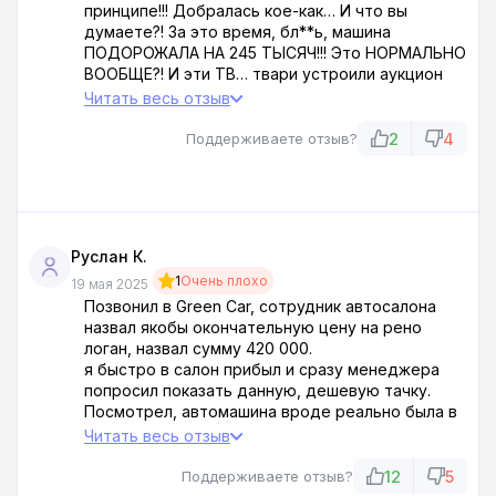
принципе!!! Добралась кое-как… И что вы
думаете?! За это время, бл**ь, машина
ПОДОРОЖАЛА НА 245 ТЫСЯЧ!!! Это НОРМАЛЬНО
ВООБЩЕ?! И эти ТВ… твари устроили аукцион
прямо передо мной!!! Говорят: А у нас ещё
Читать весь отзыв
клиент ЕСТЬ, ВНОСИ бронь ПРЯМО СЕЙЧАС или
проваливай!!! Более наглого и откровенного
2
4
Поддерживаете отзыв?
развода я в своей ЖИЗНИ не встречала!
Я туда ни ногой БОЛЬШЕ!!!
Руслан К.
1
Очень плохо
19 мая 2025
Позвонил в Green Car, сотрудник автосалона
назвал якобы окончательную цену на рено
логан, назвал сумму 420 000.
я быстро в салон прибыл и сразу менеджера
попросил показать данную, дешевую тачку.
Посмотрел, автомашина вроде реально была в
неплохом состоянии.
Читать весь отзыв
Я уже собрался рассчитаться не отходя от
кассы, как говорится, а мне говорят, что машина
12
5
Поддерживаете отзыв?
стоит 680 000. Менеджер заявил, что она