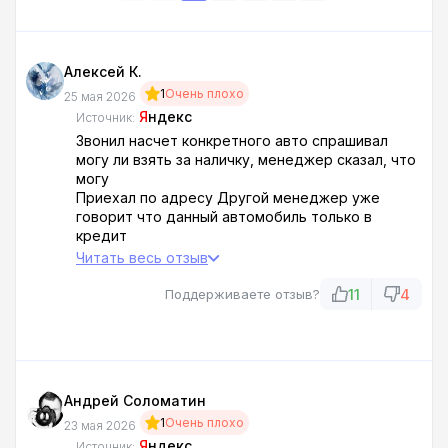
Алексей К.
1
Очень плохо
25 мая 2026
Я
ндекс
Источник:
Звонил насчет конкретного авто спрашивал
могу ли взять за наличку, менеджер сказал, что
могу
Приехал по адресу Другой менеджер уже
говорит что данный автомобиль только в
кредит
Потратил полтора часа своей жизни непонятно
Читать весь отзыв
для чего
11
4
Поддерживаете отзыв?
Андрей Соломатин
1
Очень плохо
23 мая 2026
Я
ндекс
Источник: