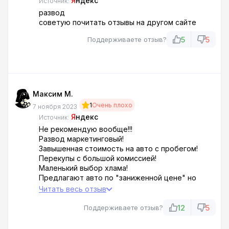
Я
ндекс
Источник:
развод
советую почитать отзывы на другом сайте
5
5
Поддерживаете отзыв?
Максим М.
1
Очень плохо
7 ноября 2023
Я
ндекс
Источник:
Не рекомендую вообще!!!
Развод маркетинговый!
Завышенная стоимость на авто с пробегом!
Перекупы с большой комиссией!
Маленький выбор хлама!
Предлагают авто по "заниженной цене" но
после приезда и ознакомления выясняется
Читать весь отзыв
стоимость в два раза больше, ссылаясь на
завышенный % банка.
12
5
Поддерживаете отзыв?
После менеджеры начинают навязывать свои
варианты!