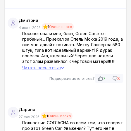
Дмитрий
1
Очень плохо
4 июня 2025
Посоветовали мне, блин, Green Car этот
гребаный… Приехал за Опель Мокка 2019 года, а
они мне давай втюхивать Митсу Лансер за 580
штук, типа вот идеальный вариант! Я дурак
повёлся. Ага, идеальный! Через две недели
этот хлам развалился к чёртовой матери!!! !!!
Вариатор сдох нафиг, движок масло жрёт как
Читать весь отзыв
конь!!! Это, с*ка, что...., идеальное состояние?! Я
встрял по полной!
7
3
Поддерживаете отзыв?
СПАСИБО ВАМ, МРАЗИ!!! !!! За такие бабки такое
говно продать!
Дарина
1
Очень плохо
27 мая 2025
Полностью СОГЛАСНА со всем тем, что говорят
про этот Green Car! Уважения? Тут его нет в