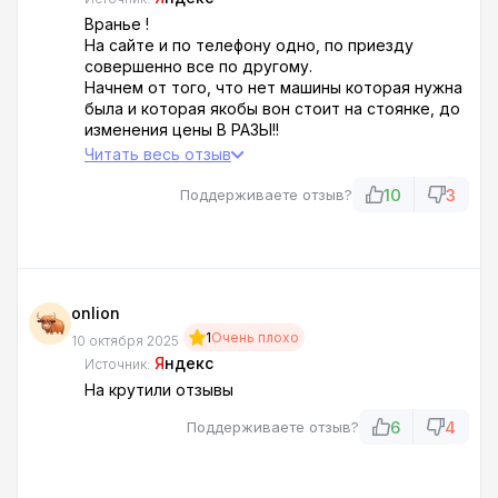
Вранье !
На сайте и по телефону одно, по приезду
совершенно все по другому.
Начнем от того, что нет машины которая нужна
была и которая якобы вон стоит на стоянке, до
изменения цены В РАЗЫ!!
Не поеду никогда!!!
Читать весь отзыв
10
3
Поддерживаете отзыв?
onlion
1
Очень плохо
10 октября 2025
Я
ндекс
Источник:
На крутили отзывы
6
4
Поддерживаете отзыв?