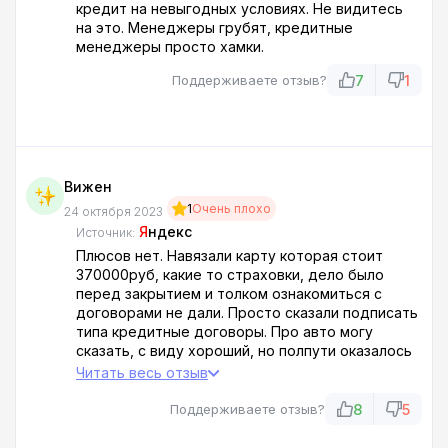
кредит на невыгодных условиях. Не видитесь
на это. Менеджеры грубят, кредитные
менеджеры просто хамки.
7
1
Поддерживаете отзыв?
Вижен
1
Очень плохо
24 октября 2023
Я
ндекс
Источник:
Плюсов нет. Навязали карту которая стоит
370000руб, какие то страховки, дело было
перед закрытием и толком ознакомиться с
договорами не дали. Просто сказали подписать
типа кредитные договоры. Про авто могу
сказать, с виду хороший, но полпути оказалось
что нет ручного тормоза, загорелось АВС,,
Читать весь отзыв
задняя дверь не открывается, снизу покрашена
краском прям по грязи и ржавчины.
8
5
Поддерживаете отзыв?