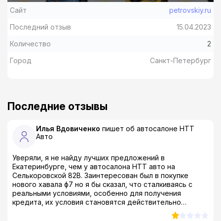
Сайт
petrovskiy.ru
Последний отзыв
15.04.2023
Количество
2
Город
Санкт-Петербург
Последние отзывы
Илья Вдовиченко
пишет об автосалоне
НТТ
Авто
Уверяли, я не найду лучших предложений в
Екатеринбурге, чем у автосалона НТТ авто на
Селькоровской 82В. Заинтересован был в покупке
нового хавала ф7 но я бы сказал, что сталкиваясь с
реальными условиями, особенно для получения
кредита, их условия становятся действительно
беспределом! Сотрудники обещают выгодные условия
автокредитования, но ни х*я подобного. Не понимаю,