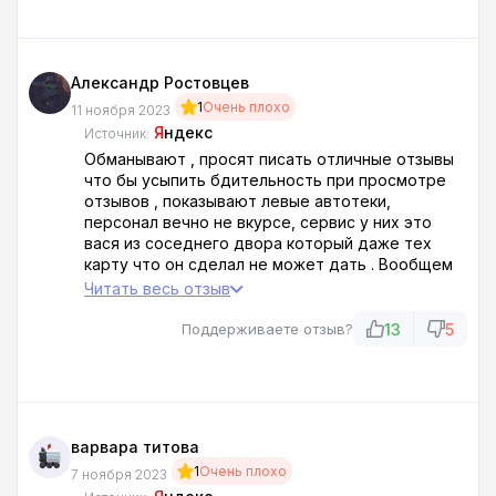
Александр Ростовцев
1
Очень плохо
11 ноября 2023
Я
ндекс
Источник:
Обманывают , просят писать отличные отзывы
что бы усыпить бдительность при просмотре
отзывов , показывают левые автотеки,
персонал вечно не вкурсе, сервис у них это
вася из соседнего двора который даже тех
карту что он сделал не может дать . Вообщем
не советую , обходите стороной
Читать весь отзыв
13
5
Поддерживаете отзыв?
варвара титова
1
Очень плохо
7 ноября 2023