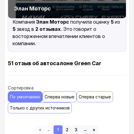
Элан Моторс
Компания
Элан Моторс
получила оценку
5
из
5
звезд в
2 отзывах
. Это говорит о
восторженном впечатлении клиентов о
компании.
51 отзыв об автосалоне Green Car
Сортировка
По умолчанию
Сперва новые
Сперва старые
Только с других источников
«
←
1
2
3
→
»