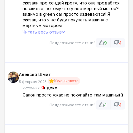
сказали про хендай крету, что она продаётся
по скидке, потому что у неё мёртвый мотор?!
видимо в green car просто издеваются! Я
сказал, что я не буду покупать машину с
мёртвым мотором.
А мне сказали, что автомобиль нормальный
Читать весь отзыв
будет после того как они починят его по
гарантии.
9
4
Поддерживаете отзыв?
Но починят они его после покупки. нет уж, на
такой развод в грин кар я вестись отказался!
Мошенники паскудные!
Алексей Шмит
1
Очень плохо
5 февраля 2025
Я
ндекс
Источник:
Салон просто ужас не покупайте там машины(((
4
4
Поддерживаете отзыв?