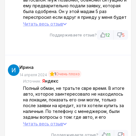
ему предварительно подали заявку, которая
была одобрена. Он у этой мадам 5 раз
переспросил если вдруг я приеду у меня будет
отказ? На что она уверяла что это полное
Читать весь отзыв
одобрение, на 100%. Он срывается с работы,
покупает билет в Питер который на минуточку
12
5
Поддерживаете отзыв?
стоит как крыло самолёта, прилетает и
начинается самое интересное. Эта же мадам
вытаращила глаза и делает вид как будто не
понимает о чем речь идёт. Ни какой заявки они
не подавали, и это делать надо занова. Хорошо
Ирина
подаём и приходит Отказ. И на этом все.... Итог
1
Очень плохо
кучу потраченных денег, времени и нервов. ?
14 апреля 2024
Я
ндекс
Источник:
Полный обман, не тратьте свре время. В итоге
авто, которое заинтересовало не находилось
на локации, показать его они могли, только
после заявки на кредит, хотя хотели купить за
наличные. По телефону с менеджером, были
заданы вопросы о том: где авто, и его
окончательная цена. Менеджер Андрей, как
Читать весь отзыв
оказалось работник кАлл-центра
11
1
Поддерживаете отзыв?