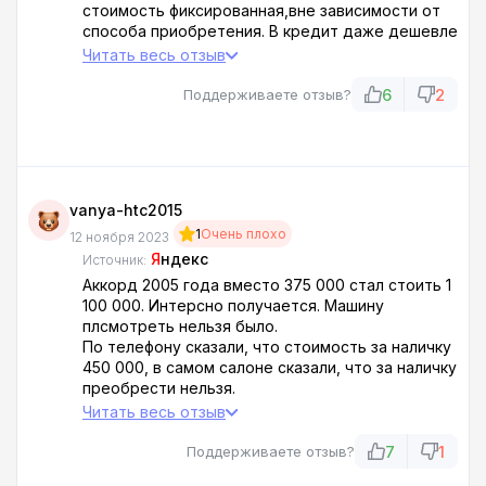
стоимость фиксированная,вне зависимости от
способа приобретения. В кредит даже дешевле
будет.
Читать весь отзыв
В объявлении цена 659 000р.
По факту в салоне 1 100 000р.
6
2
Поддерживаете отзыв?
vanya-htc2015
1
Очень плохо
12 ноября 2023
Я
ндекс
Источник:
Аккорд 2005 года вместо 375 000 стал стоить 1
100 000. Интерсно получается. Машину
плсмотреть нельзя было.
По телефону сказали, что стоимость за наличку
450 000, в самом салоне сказали, что за наличку
преобрести нельзя.
*** одним словом
Читать весь отзыв
7
1
Поддерживаете отзыв?