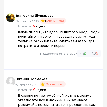
Китайское Новое авто стоит с дефектами!
Около трёх часов отняли моего времени!
Екатерина Шушарова
1
Очень плохо
29 октября 2023
Я
ндекс
Источник:
Какие плюсы , кто здесь пишет это бред , люди
почитайте интернет , и съездить самим туда ,
тольк не расчитывайте купить там авто , зря
потратите и время и нервы
9
3
Поддерживаете отзыв?
Евгений Толмачев
1
Очень плохо
27 октября 2023
Я
ндекс
Источник:
В салоне нет автомобилей, хотя в рекламе
указано что всё в наличии. Они зазывают
рекламой а потом пытаются предложить вам