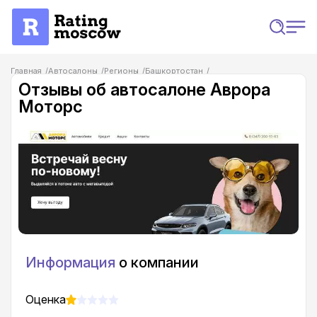
Главная
Автосалоны
Регионы
Башкортостан
Отзывы на автосалоны в Уфе
Отзывы об автосалоне Аврора Моторс
Отзывы об автосалоне Аврора
Моторс
Информация
о компании
Оценка