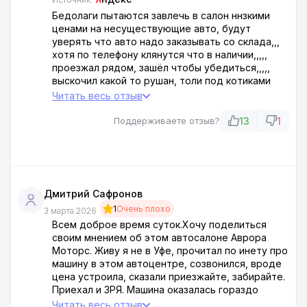
Бедолаги пытаются завлечь в салон ннзкими
ценами на несуществующие авто, будут
уверять что авто надо заказывать со склада,,,
хотя по телефону клянутся что в наличии,,,,,
проезжал рядом, зашёл чтобы убедиться,,,,,
выскочил какой то рушан, толи под котиками
толи радужной ориентации, начал говорить про
Читать весь отзыв
какой то склад с машинами?
13
1
Поддерживаете отзыв?
Дмитрий Сафронов
1
Очень плохо
3 марта 2026
Всем доброе время суток.Хочу поделиться
своим мнением об этом автосалоне Аврора
Моторс. Живу я не в Уфе, прочитал по инету про
машину в этом автоцентре, созвонился, вроде
цена устроила, сказали приезжайте, забирайте.
Приехал и ЗРЯ. Машина оказалась гораздо
дороже и еще в кредит. Короче ВСЕ ТАМ ВРУТ
Читать весь отзыв