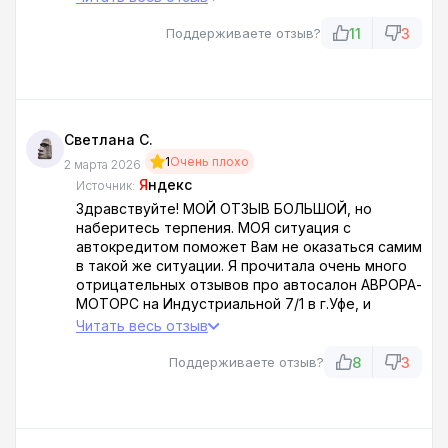
И ЛАПШУ НА УШИ ВЕШАЮТ,ИМ БЫ ТОЛЬКО
ПОБОЛЬШЕ СОДРАТЬ.
11
3
Поддерживаете отзыв?
А еще узнал я что этот автосалон раньше под
другим названием работал и имел очень плохую
репутация,поэтому теперь переименовали и
продолжают в том же духе.ЛЮДИ!БУДЬТЕ
БДИТЕЛЬНЫ!НЕ ХОДИТЕ И НЕ ПРИЕЗЖАЙТЕ
Светлана С.
СЮДА!
1
Очень плохо
2 марта 2026
Я
ндекс
Источник:
Здравствуйте! МОЙ ОТЗЫВ БОЛЬШОЙ, но
наберитесь терпения. МОЯ ситуация с
автокредитом поможет Вам не оказаться самим
в такой же ситуации. Я прочитала очень много
отрицательных отзывов про автосалон АВРОРА-
МОТОРС на Индустриальной 7/1 в г.Уфе, и
полностью согласна с этими отзывами. Не знаю
Читать весь отзыв
как счет положительных отзывов, но
отрицательные полностью правдивые. Но
8
3
Поддерживаете отзыв?
наберитесь терпения и почитайте, это чувство
сильной обиды и нечеловеческого отношения к
людям. т.е.к своим клиентам сотрудников
данного салона. Им главное продать. Остальное