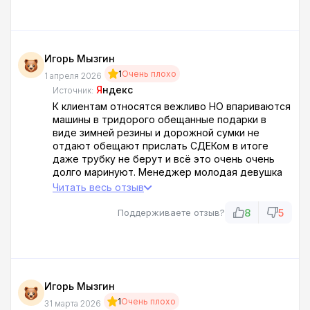
автоцентре с Индустриального шоссе 7/1
Игорь Мызгин
1
Очень плохо
1 апреля 2026
Я
ндекс
Источник:
К клиентам относятся вежливо НО впариваются
машины в тридорого обещанные подарки в
виде зимней резины и дорожной сумки не
отдают обещают прислать СДЕКом в итоге
даже трубку не берут и всё это очень очень
долго маринуют. Менеджер молодая девушка
Катерина, покупка машины была 28 марта о чём
Читать весь отзыв
сильно пожалел
8
5
Поддерживаете отзыв?
Игорь Мызгин
1
Очень плохо
31 марта 2026