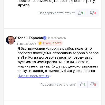
просто невозможно , говорят одно а по факту
другое
11
4
Поддерживаете отзыв?
Степан Тарасов
Пользователь
1
Очень плохо
14 апреля 2026
Я был вынужден устроить разбор полёта то
вовремя посещения автосалона Аврора Моторс
в Уфе! Когда договариваться по поводу авто,
русским языком просил ничего лишнего на
машину не ставить. Когда продемонстрировали
тачку наглядно, стоимость была увеличена на
468 000 .
Читать весь отзыв
Оказалось, что тачка была напичкана
дополнительными опциями плюс я какогото х**
1
5
Поддерживаете отзыв?
должен был еще страховку у них оформить... И
никто не собирался спрашивать моего мнения!