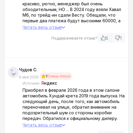
красиво, уютно, менеджер был очень
обходительным, НО ... В 2024 году взяли Хавал
М6, по трейд-ин сдали Весту. Обещали, что
первые два платежа будут высокими 60000, а
потом цитирую "вас заберёт другой банк" с
Читать весь отзыв
платежом 42000 рублей. Но этого не случилось!
Когда я приехал через два месяца менеджер
5
1
Поддерживаете отзыв?
просто кинул мою заявку в банки. Ру и сказал,
что будут звонить и вы сами выбирайте банк. Но
ни один банк нас не "взял" (не одобрил). Мы
многодетная семья и ежемесячный платёж в
60000 очень большой и по сей день (а уже
Чудов С.
прошло почти 2 года) я не могу
1
Очень плохо
рефинансировать этот автокредит! Если кто-то
6 мая 2026
не знает, то автокредит можно
Я
ндекс
Источник:
рефинансировать только через 6-7 месяцев!!!
Приобрел в феврале 2026 года в этом салоне
Обманули!!! Не покупайте там автомобили!!! Не
автомобиль Хундай крета 2019 года выпуска. На
советую данный автосалон, обходите его
следующий день, после того, как автомобиль
стороной!!!
переночевал на улице, обратил внимание на
подозрительный шум со стороны коробки
передач. Обратился к официальному дилеру.
Сказали, эксплуатировать не рекомендуется,
Читать весь отзыв
нужно снимать коробку, выявлять причину.