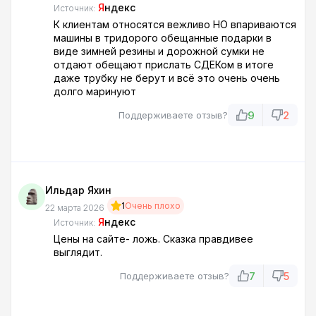
Я
ндекс
Источник:
К клиентам относятся вежливо НО впариваются
машины в тридорого обещанные подарки в
виде зимней резины и дорожной сумки не
отдают обещают прислать СДЕКом в итоге
даже трубку не берут и всё это очень очень
долго маринуют
9
2
Поддерживаете отзыв?
Ильдар Яхин
1
Очень плохо
22 марта 2026
Я
ндекс
Источник:
Цены на сайте- ложь. Сказка правдивее
выглядит.
7
5
Поддерживаете отзыв?