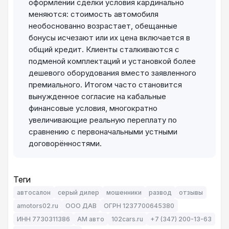
оформлении сделки условия кардинально
меняются: стоимость автомобиля
необоснованно возрастает, обещанные
бонусы исчезают или их цена включается в
общий кредит. Клиенты сталкиваются с
подменой комплектаций и установкой более
дешевого оборудования вместо заявленного
премиального. Итогом часто становится
вынужденное согласие на кабальные
финансовые условия, многократно
увеличивающие реальную переплату по
сравнению с первоначальными устными
договорённостями.
Теги
автосалон
серый дилер
мошенники
развод
отзывы
amotors02.ru
ООО ДАВ
ОГРН 1237700645380
ИНН 7730311386
АМ авто
102cars.ru
+7 (347) 200-13-63