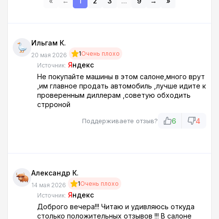
«
←
1
2
3
...
9
→
»
Ильгам К.
1
Очень плохо
20 мая 2026
Я
ндекс
Источник:
Не покупайте машины в этом салоне,много врут
,им главное продать автомобиль ,лучше идите к
проверенным диллерам ,советую обходить
стрроной
6
4
Поддерживаете отзыв?
Александр К.
1
Очень плохо
14 мая 2026
Я
ндекс
Источник:
Доброго вечера!!! Читаю и удивляюсь откуда
столько положительных отзывов !!! В салоне