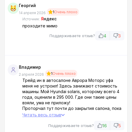
Георгий
1
Очень плохо
14 апреля 2026
Я
ндекс
Источник:
проходите мимо
4
3
Поддерживаете отзыв?
Владимир
1
Очень плохо
2 апреля 2026
Трейд ин в автосалоне Аврора Моторс уфа
меня не устроил! Здесь занижают стоимость
машины. Мой Hyundai solaris, которому всего 4
года, оценили в 295 000. Где они такие цены
взяли, ума не приложу!
Проторчал тут почти до закрытия салона, пока
делали диагностику. Консультант периодически
Читать весь отзыв
уговаривал меня присмотреть у них для покупки
новую модель , но я не согласился. Сплошной
16
5
Поддерживаете отзыв?
развод! Ноги моей не будет больше в