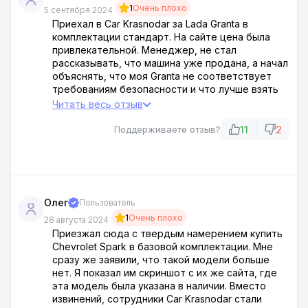
1
Очень плохо
5 сентября 2024
Приехал в Car Krasnodar за Lada Granta в
комплектации стандарт. На сайте цена была
привлекательной. Менеджер, не стал
рассказывать, что машина уже продана, а начал
объяснять, что моя Granta не соответствует
требованиям безопасности и что лучше взять
другую машину. Конечно, другую модель они
Читать весь отзыв
предлагали только в кредит, на самых
кабальных условиях. Я был в ах...! На сайте они
11
2
Поддерживаете отзыв?
сами ее рекламируют, а потом оказывается,
что она не соответствует требованиям?! Это
просто наглость!
Олег
Пользователь
1
Очень плохо
28 августа 2024
Приезжал сюда с твердым намерением купить
Chevrolet Spark в базовой комплектации. Мне
сразу же заявили, что такой модели больше
нет. Я показал им скриншот с их же сайта, где
эта модель была указана в наличии. Вместо
извинений, сотрудники Car Krasnodar стали