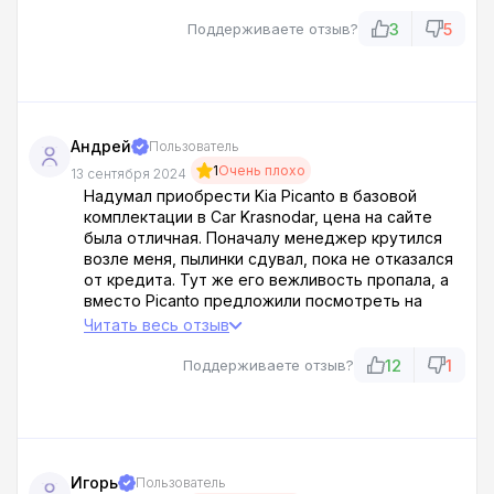
навязчиво предлагал ненужные нам
дополнительные услуги. В спешке подписали
3
5
Поддерживаете отзыв?
договор, не вчитываясь в детали, а зря! Дома,
внимательно изучив документ, обнаружили, что
заплатили за автомобиль на 242 000 больше
оговоренной суммы. При попытке прояснить
ситуацию остались виноватыми!
Андрей
Пользователь
1
Очень плохо
13 сентября 2024
Надумал приобрести Kia Picanto в базовой
комплектации в Car Krasnodar, цена на сайте
была отличная. Поначалу менеджер крутился
возле меня, пылинки сдувал, пока не отказался
от кредита. Тут же его вежливость пропала, а
вместо Picanto предложили посмотреть на
Hyundai i30, который по его словам был намного
Читать весь отзыв
интереснее моего выбора. Ха!!! Я был в шоке! Да
что это за фигня?! Как можно быть такими
12
1
Поддерживаете отзыв?
дебилами??
Игорь
Пользователь