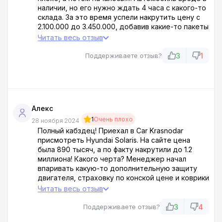
наличии, но его нужно ждать 4 часа с какого-то
склада. За это время успели накрутить цену с
2.100.000 до 3.450.000, добавив какие-то пакеты
опций без моего согласия и еще какую-то
Читать весь отзыв
лабуду. В итоге пригнали автомобиль в базовой
комплектации с царапиной на капоте! Когда
3
1
Поддерживаете отзыв?
начал возмущаться, просто перестали
обращать на меня внимание. Пересажать всех к
черту!!!!
Алекс
1
Очень плохо
28 ноября 2024
Полный кабздец! Приехал в Car Krasnodar
присмотреть Hyundai Solaris. На сайте цена
была 890 тысяч, а по факту накрутили до 1.2
миллиона! Какого черта? Менеджер начал
впаривать какую-то дополнительную защиту
двигателя, страховку по конской цене и коврики
за 30 тысяч! Когда я отказался, стал хамить и
Читать весь отзыв
говорить, что без допов машину не продадут.
Три часа провел в нервном угаре, а потом
3
4
Поддерживаете отзыв?
выяснилось, что и машины в наличии нет!