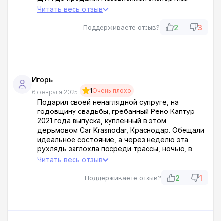
нашла перекрашенные детали. В суде адвокат
Читать весь отзыв
салона заявил: покупатель сам виноват – не
проверил. Судья встал на их сторону. Вот так с
2
3
Поддерживаете отзыв?
ними связываться!
Игорь
1
Очень плохо
6 февраля 2025
Подарил своей ненаглядной супруге, на
годовщину свадьбы, грёбанный Рено Каптур
2021 года выпуска, купленный в этом
дерьмовом Car Krasnodar, Краснодар. Обещали
идеальное состояние, а через неделю эта
рухлядь заглохла посреди трассы, ночью, в
ливень. Жена чуть не поседела от страха, пока
Читать весь отзыв
я искал эвакуатор в этой гребаной глуши.
Оказалось, движок мертвый! МЕРТВЫЙ,
2
1
Поддерживаете отзыв?
понимаете?! В салоне только плечами пожали,
типа сами виноваты, диагностику надо было
делать. Скоты конченные!