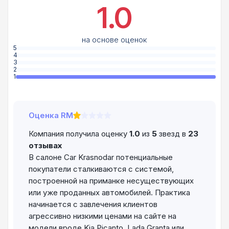
1.0
на основе оценок
5
4
3
2
1
Оценка RM
Компания получила оценку
1.0
из
5
звезд в
23
отзывах
В салоне Car Krasnodar потенциальные
покупатели сталкиваются с системой,
построенной на приманке несуществующих
или уже проданных автомобилей. Практика
начинается с завлечения клиентов
агрессивно низкими ценами на сайте на
модели вроде Kia Picanto, Lada Granta или