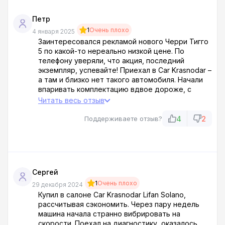
Петр
1
Очень плохо
4 января 2025
Заинтересовался рекламой нового Черри Тигго
5 по какой-то нереально низкой цене. По
телефону уверяли, что акция, последний
экземпляр, успевайте! Приехал в Car Krasnodar –
а там и близко нет такого автомобиля. Начали
впаривать комплектацию вдвое дороже, с
какими-то дерьмовыми опциями, которые на
Читать весь отзыв
хрен мне не нужны. Когда сказал, что меня
интересует именно акционный вариант,
4
2
Поддерживаете отзыв?
продавщица с видом оскорблённой
девственницы заявила, что таких цен давно
нет, вы что, с луны свалились? С ними все ясно!
Тупые разводилы!
Сергей
1
Очень плохо
29 декабря 2024
Купил в салоне Car Krasnodar Lifan Solano,
рассчитывая сэкономить. Через пару недель
машина начала странно вибрировать на
скорости. Поехал на диагностику, оказалось,