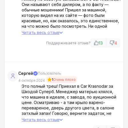
Они называют себя дилером, а по факту —
обычные мошенники! Пришел за машиной,
которую видел на их сайте — фото были
красивые, но, как оказалось, это единственное,
на что можно было посмотреть. Ни одной
машины в наличии, только обещания, что скоро
Читать весь отзыв
будет. Менеджеры вместо того, чтобы
объяснить в чем дело, начинают раскручивать
13
4
Поддерживаете отзыв?
на всякую хрень! Наглецы! Написал жалобу в
Роспотребнадзор. Car Krasnodar продавцы
воздуха!!!
Сергей
Пользователь
1
Очень плохо
4 октября 2024
Это полный треш! Приехал в Car Krasnodar за
Шкодой Суперб. Менеджер матерью клялся,
что машина в идеале, с завода, по аукционной
цене. Осматриваю - а там крыло варено-
перевареное, дверь другого цвета, в салоне
затхлый запах! Говорю, верните задаток, не
буду я это корыто брать. А мне отвечают — сам
Читать весь отзыв
дурак, ничего не докажешь, до свидания! Еле