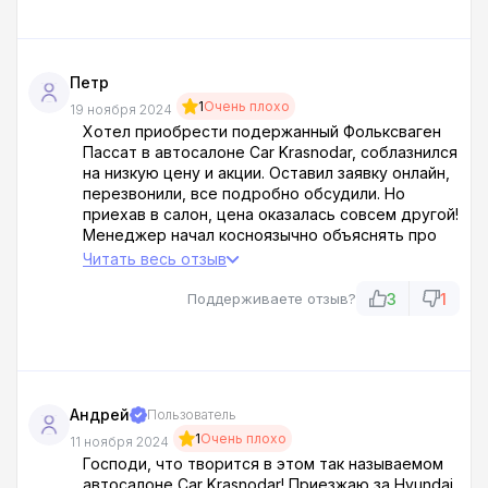
Полный развод! Держитесь подальше от этих
мошенников!
Петр
1
Очень плохо
19 ноября 2024
Хотел приобрести подержанный Фольксваген
Пассат в автосалоне Car Krasnodar, соблазнился
на низкую цену и акции. Оставил заявку онлайн,
перезвонили, все подробно обсудили. Но
приехав в салон, цена оказалась совсем другой!
Менеджер начал косноязычно объяснять про
допы, обязательное КАСКО и тп. Оказалось,
Читать весь отзыв
реальная цена выше на 283 тысячи, плюс куча
скрытых платежей! Разводилы чертовы, лучше
3
1
Поддерживаете отзыв?
обходить этот гадюшник стороной!
Андрей
Пользователь
1
Очень плохо
11 ноября 2024
Господи, что творится в этом так называемом
автосалоне Car Krasnodar! Приезжаю за Hyundai