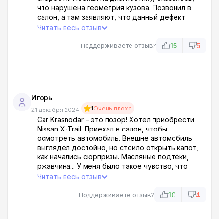
что нарушена геометрия кузова. Позвонил в
салон, а там заявляют, что данный дефект
появился в процессе эксплуатации. Да как
Читать весь отзыв
такое возможно, если я ездил только по
городу? Очевидно, что продали битую тачку
15
5
Поддерживаете отзыв?
после серьезной аварии, замаскированную под
новую. Car Krasnodar - продавцы авто хлама.
Никому не советую связываться с ними.
Игорь
1
Очень плохо
21 декабря 2024
Car Krasnodar – это позор! Хотел приобрести
Nissan X-Trail. Приехал в салон, чтобы
осмотреть автомобиль. Внешне автомобиль
выглядел достойно, но стоило открыть капот,
как начались сюрпризы. Масляные подтёки,
ржавчина... У меня было такое чувство, что
автомобиль собирали после тотала. Когда
Читать весь отзыв
отказался покупать, сотрудники принялись
запугивать и угрожать. Полное отсутствие
10
4
Поддерживаете отзыв?
уважения к клиентам. Никому не советую!