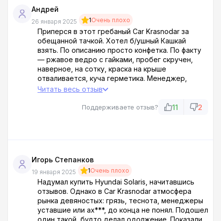
Андрей
1
Очень плохо
26 января 2025
Приперся в этот гребаный Car Krasnodar за
обещанной тачкой. Хотел б/ушный Кашкай
взять. По описанию просто конфетка. По факту
— ржавое ведро с гайками, пробег скручен,
наверное, на сотку, краска на крыше
отваливается, куча герметика. Менеджер,
лыбясь, впаривает мне это говно, мол,
Читать весь отзыв
состояние отличное. Да пошел ты! Плюнул,
уехал в другой салон. Car Krasnodar - днище, не
11
2
Поддерживаете отзыв?
тратьте время и нервы.
Игорь Степанков
1
Очень плохо
19 января 2025
Надумал купить Hyundai Solaris, начитавшись
отзывов. Однако в Car Krasnodar атмосфера
рынка девяностых: грязь, теснота, менеджеры
уставшие или ах***, до конца не понял. Подошел
один такой, будто делал одолжение. Показали