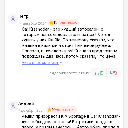
Петр
1
Очень плохо
14 декабря 2024
Car Krasnodar – это худший автосалон, с
которым приходилось сталкиваться! Хотел
купить у них Kia Rio. По телефону сказали, что
машина в наличии и стоит 1 миллион рублей.
Приехал, и началось шоу! Сначала предложили
подождать два часа, потом сказали, что цена
изменилась – теперь 1,2 миллиона. И это без
Читать весь отзыв
учета дополнительных опций! В итоге навязали
обязательную сигнализацию за 75 тысяч, без
15
3
Поддерживаете отзыв?
которой якобы не заключат сделку. Согласился,
чтобы не терять свои бабки, а самого жаба
душит!
Андрей
1
Очень плохо
7 декабря 2024
Решил приобрести KIA Sportage в Car Krasnodar -
лучше бы дома остался! Встретили вроде не
плохо, а потом началось..... Автомобиль вроде в