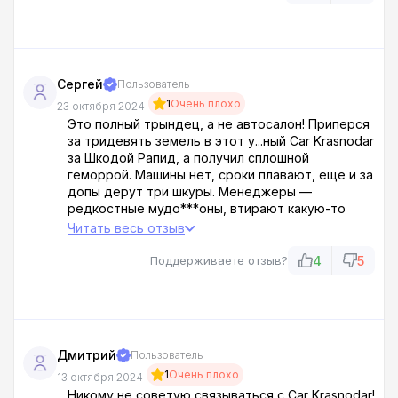
некомпетентных и безответственных
личностей, которые преследуют собственный
интерес!
Сергей
Пользователь
1
Очень плохо
23 октября 2024
Это полный трындец, а не автосалон! Приперся
за тридевять земель в этот у...ный Car Krasnodar
за Шкодой Рапид, а получил сплошной
геморрой. Машины нет, сроки плавают, еще и за
допы дерут три шкуры. Менеджеры —
редкостные мудо***оны, втирают какую-то
дичь. Типа, все норм, завтра точно привезут. И
Читать весь отзыв
так неделю кормили завтраками. В итоге послал
их на три веселых, не стал больше терпеть
4
5
Поддерживаете отзыв?
этот п...ц. В этот салон только дебилы ездят!
Дмитрий
Пользователь
1
Очень плохо
13 октября 2024
Никому не советую связываться с Car Krasnodar!