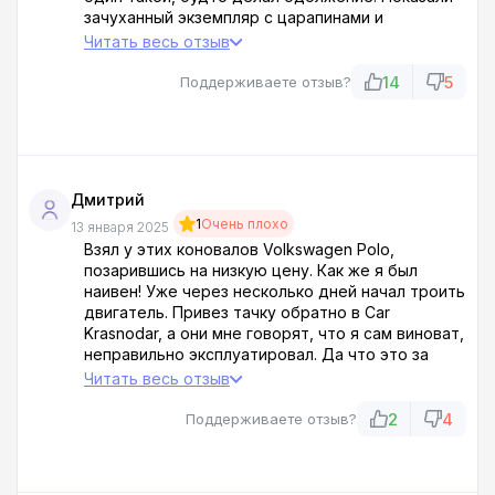
зачуханный экземпляр с царапинами и
ржавчиной. На вопрос о дефектах заявил, что
Читать весь отзыв
это ж машина, всякое бывает. Б***, а куда
делась новая тачка, что обещали по телефону?
14
5
Поддерживаете отзыв?
Так и не выяснил. Понял, что пытаются впарить
рухлядь. Ушел, мысленно послав их на три
буквы.
Дмитрий
1
Очень плохо
13 января 2025
Взял у этих коновалов Volkswagen Polo,
позарившись на низкую цену. Как же я был
наивен! Уже через несколько дней начал троить
двигатель. Привез тачку обратно в Car
Krasnodar, а они мне говорят, что я сам виноват,
неправильно эксплуатировал. Да что это за
бредовые отмазки? В общем, вместо
Читать весь отзыв
нормального автомобиля получил геморрой.
Проклинаю тот день, когда переступил порог
2
4
Поддерживаете отзыв?
этого говноцентра!