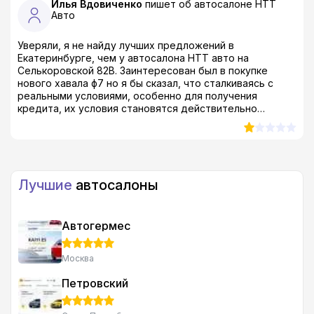
Илья Вдовиченко
пишет об автосалоне
НТТ
Авто
Уверяли, я не найду лучших предложений в
Екатеринбурге, чем у автосалона НТТ авто на
Селькоровской 82В. Заинтересован был в покупке
нового хавала ф7 но я бы сказал, что сталкиваясь с
реальными условиями, особенно для получения
кредита, их условия становятся действительно
беспределом! Сотрудники обещают выгодные условия
автокредитования, но ни х*я подобного. Не понимаю,
почему мне оформили 32%??? Не удивительно, что не
рекомендую пользоваться их услугами! Лично я смылся
сразу как спалил в договоре подобные условия... я еще
Лучшие
автосалоны
не сошел с ума!! за пять лет это 160% переплаты...
Автогермес
Москва
Петровский