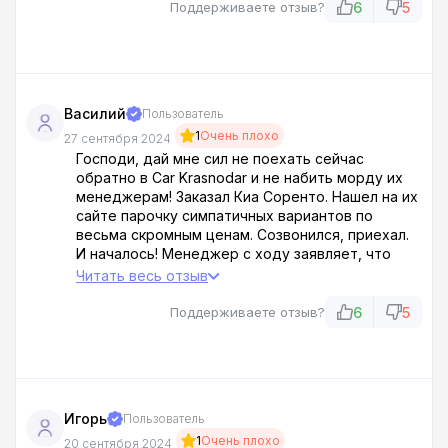
ноги унес. Это не автосалон, а помойка с
6
5
Поддерживаете отзыв?
аферистами! Люди, будьте бдительны!
Василий
Пользователь
1
Очень плохо
27 сентября 2024
Господи, дай мне сил не поехать сейчас
обратно в Car Krasnodar и не набить морду их
менеджерам! Заказал Киа Соренто. Нашел на их
сайте парочку симпатичных вариантов по
весьма скромным ценам. Созвонился, приехал.
И началось! Менеджер с ходу заявляет, что
цены на сайте — это, мол, такой маркетинговый
Читать весь отзыв
ход, на деле все совсем иначе. Плюс пробег
скручен, плюс состояние не айс. Короче,
6
5
Поддерживаете отзыв?
полнейшее несоответствие заявленному! Еле
сдержался, чтобы не устроить там погром.
Лживые твари!
Игорь
Пользователь
1
Очень плохо
20 сентября 2024