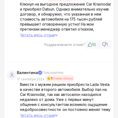
Клюнул на выгодное предложение Car Krasnodar
и приобрёл Datsun. Однако внимательно изучив
договор, я обнаружил, что указанная в нем
стоимость автомобиля на 175 тысяч рублей
превышает оговоренную устно! На мои
претензии менеджер ответил отказом,
утверждая, что я неправильно понял условия
Читать весь отзыв
сделки. На просьбу предоставить запись
разговора, заявил, что таковые не ведутся.
15
1
Поддерживаете отзыв?
Разумеется, никто из сотрудников автосалона
не проявил желания решать возникшую
проблему. Пришлось обращаться в
прокуратуру. Жду решения.
Валентина
Пользователь
1
Очень плохо
17 сентября 2024
Вместе с мужем решили приобрести Lada Vesta
в качестве второго автомобиля. Выбор пал на
Car Krasnodar, так как автосалон находился
недалеко от дома. Уже с первых минут
общения с консультантом возникло ощущение
недобросовестности: он постоянно менял тему
разговора, уклонялся от прямых вопросов,
Читать весь отзыв