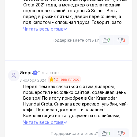
Creta 2021 года, а менеджер отдела продаж
подсовывает какой-то драный Solaris. Весь
перед в рыжих пятнах, двери перекошены, а
под капотом - сплошная труха. Говорит, зато
дешево и сердито. Охренеть просто! Да я
Читать весь отзыв
лучше пешком буду ходить, чем на этом корыте
ездить. Гоните в шею этих упырей, люди!
7
3
Поддерживаете отзыв?
Игорь
Пользователь
1
Очень плохо
3 ноября 2024
Перед тем как связаться с этим дилером,
прошерстил несколько сайтов, сравнивал цены.
Всё зря! По итогу приобрел в Car Krasnodar
Hyundai Creta. Сначала все красиво, улыбки, чай-
кофе. Подписал договор – и началось!
Комплектация не та, документы с ошибками,
ПТС ждал почти месяц. Звонил, ругался, только
Читать весь отзыв
нервы трепал. Забрал машину, но осадок
ужасный. Car Krasnodar – это сборище
11
2
Поддерживаете отзыв?