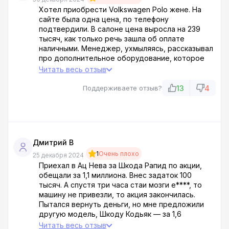
Хотел приобрести Volkswagen Polo жене. На
сайте была одна цена, по телефону
подтвердили. В салоне цена выросла на 239
тысяч, как только речь зашла об оплате
наличными. Менеджер, ухмыляясь, рассказывал
про дополнительное оборудование, которое
уже установлено и отказаться нельзя. Да я
Читать весь отзыв
лучше эти деньги на отдых потрачу!
Развернулся и ушел, пообещав как следует
13
4
Поддерживаете отзыв?
разрекламировать работу компании Ац Нева в
интернете!!!
Дмитрий В
1
Очень плохо
25 декабря 2024
Приехал в Ац Нева за Шкода Рапид по акции,
обещали за 1,1 миллиона. Внес задаток 100
тысяч. А спустя три часа стаи мозги е****, то
машину не привезли, то акция закончилась.
Пытался вернуть деньги, но мне предложили
другую модель, Шкоду Кодьяк — за 1,6
миллиона. Заявили, что другого варианта нет. В
Читать весь отзыв