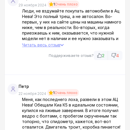
1
Очень плохо
29 ноября 2024
Люди, не вздумайте покупать автомобили в Ац
Нева! Это полный треш, а не автосалон. Во-
первых, у них на сайте цены на машины намного
ниже, чем в реальности. Во-вторых, когда
приезжаешь к ним, оказывается, что нужной
модели нет в наличии и ее нужно заказывать и
ждать неизвестно сколько. А самое абсурдное
Читать весь отзыв
— они требуют за это предоплату! Я чуть не
попался на эту удочку, хорошо, что в последний
2
4
Поддерживаете отзыв?
момент почитал отзывы в интернете и узнал,
что это обычная схема развода. В общем, если
не хотите остаться без денег и машины,
держитесь подальше от Ац Нева!
Петр
1
Очень плохо
22 ноября 2024
Меня, как последнего лоха, развели в этом АЦ
Нева! Обещали Киа К5 в идеальном состоянии,
купился на лживые заверения. В итоге получил
ведро с болтами, с пробегом скрученным так
топорно, что спидометр, кажется, вот-вот
отвалится. Двигатель троит, коробка пинается!