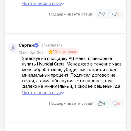
А эти уроды только руками разводят, мол, сами
Читать весь отзыв
виноваты, не проверили как следует. Судиться
с ними – себе дороже, нервы только трепать.
7
4
Поддерживаете отзыв?
Проклял тот день, когда связался с этим
гадюшником. Никому не советую связываться с
этим гнильем, иначе обдерут как липку!
Сергей
Пользователь
1
Очень плохо
12 ноября 2024
Заглянул на площадку АЦ Нева, планировал
купить Hyundai Creta. Менеджер в течение часа
меня обрабатывал, убедил взять кредит под
минимальный процент. Подписал договор не
глядя, а дома обнаружил, что процент там
далеко не минимальный, а скорее бешеный, да
еще и с расширенной гарантией! Чувствую себя
Читать весь отзыв
полным идиотом! Теперь вот рассчитываюсь по
этому грабительскому кредиту и проклинаю
4
3
Поддерживаете отзыв?
свою доверчивость и АЦ Нева! Обманщики!