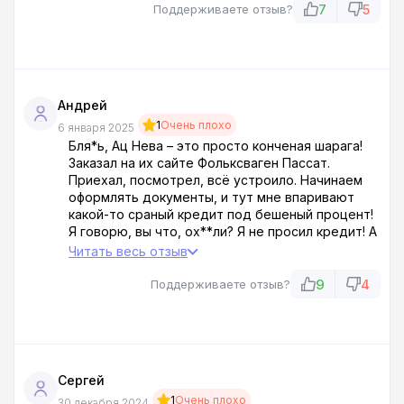
дерьма, он начал хамить, мол, ты, курица, ни*уя
7
5
Поддерживаете отзыв?
не понимаешь! Уехала оттуда, как оплеванная, с
настроением просто в ноль. Обходите это
дерьмо собачье за километр!
Андрей
1
Очень плохо
6 января 2025
Бля*ь, Ац Нева – это просто конченая шарага!
Заказал на их сайте Фольксваген Пассат.
Приехал, посмотрел, всё устроило. Начинаем
оформлять документы, и тут мне впаривают
какой-то сраный кредит под бешеный процент!
Я говорю, вы что, ох**ли? Я не просил кредит! А
они мне, это, мол, единственный способ купить
Читать весь отзыв
эту тачку. По телефону говорили, что способ
оплаты на выбор клиента. И? Короче, послал я
9
4
Поддерживаете отзыв?
их куда подальше и уехал. Пусть сами в своих
кредитах погрязнут, уроды!
Сергей
1
Очень плохо
30 декабря 2024