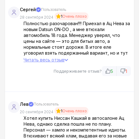
Сергей
Пользователь
1
Очень плохо
28 сентября 2024
Полностью разочарован!!!! Приехал в Ац Нева за
новым Datsun ON-DO , а мне втюхали
автомобиль 18 года. Менеджер уверял, что
цены на сайте — это для битых авто, а
нормальные стоят дороже. В итоге еле
уговорил взять подержанный вариант, но и тут
не обошлось без сюрпризов. Мало того что
Читать весь отзыв
содрали за доп оборудование, так еще и за
оформление пришлось заплатить 15 000. Вот
5
1
Поддерживаете отзыв?
так! Обещают одно, а после дерут по три
шкуры. Никому не советую этот салон!
Лев
Пользователь
1
Очень плохо
20 сентября 2024
Хотел купить Ниссан Кашкай в автосалоне Ац
Нева, однако сделка пошла не по плану.
Персонал — хамло и некомпетентные идиоты.
Втюхивают всякий хлам, выдавая его за новые