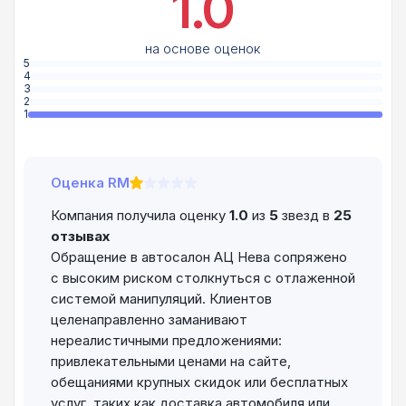
1.0
на основе оценок
5
4
3
2
1
Оценка RM
Компания получила оценку
1.0
из
5
звезд в
25
отзывах
Обращение в автосалон АЦ Нева сопряжено
с высоким риском столкнуться с отлаженной
системой манипуляций. Клиентов
целенаправленно заманивают
нереалистичными предложениями:
привлекательными ценами на сайте,
обещаниями крупных скидок или бесплатных
услуг, таких как доставка автомобиля или