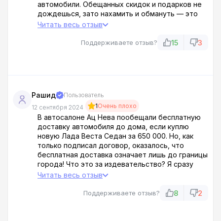
автомобили. Обещанных скидок и подарков не
дождешься, зато нахамить и обмануть — это
запросто!!! Оформление документов затягивают
Читать весь отзыв
до бесконечности, а потом еще и впаривают
ненужные допы. Бегите подальше от этих х****
15
3
Поддерживаете отзыв?
аферистов!
Рашид
Пользователь
1
Очень плохо
12 сентября 2024
В автосалоне Ац Нева пообещали бесплатную
доставку автомобиля до дома, если куплю
новую Лада Веста Седан за 650 000. Но, как
только подписал договор, оказалось, что
бесплатная доставка означает лишь до границы
города! Что это за издевательство? Я сразу
понял, что меня обманули! Ац Нева — это
Читать весь отзыв
мошенническая контора, которая только и
делает, что обводит людей вокруг пальца! Не
8
2
Поддерживаете отзыв?
советую никому туда обращаться, если не
хотите остаться в дураках!