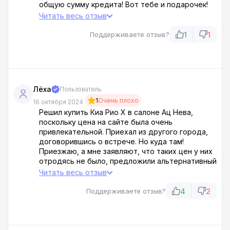
общую сумму кредита! Вот тебе и подарочек!
Мало того, процент по кредиту задрали вдвое
Читать весь отзыв
выше, чем обещали! Разве об этом мы
договаривались??? Жулье, по-другому не
1
1
Поддерживаете отзыв?
скажешь!
Лёха
Пользователь
1
Очень плохо
16 октября 2024
Решил купить Киа Рио Х в салоне Ац Нева,
поскольку цена на сайте была очень
привлекательной. Приехал из другого города,
договорившись о встрече. Но куда там!
Приезжаю, а мне заявляют, что таких цен у них
отродясь не было, предложили альтернативный
вариант — битый Черри Тигго 2 по цене новой
Читать весь отзыв
Киа! Я просто в ах@е. Плюнул и ушел, проклиная
тот день, когда повелся на эту лживую
4
2
Поддерживаете отзыв?
рекламу. Держитесь подальше от них, если не
хотите, чтобы из вас сделали последнего
дол@ба!