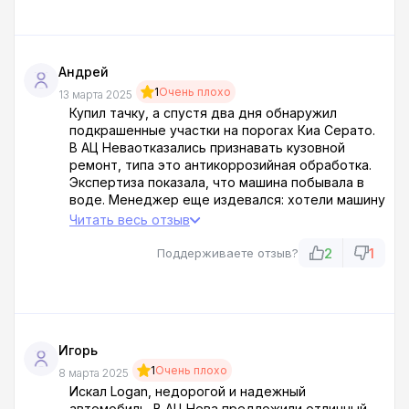
не видитесь!
Андрей
1
Очень плохо
13 марта 2025
Купил тачку, а спустя два дня обнаружил
подкрашенные участки на порогах Киа Серато.
В АЦ Неваотказались признавать кузовной
ремонт, типа это антикоррозийная обработка.
Экспертиза показала, что машина побывала в
воде. Менеджер еще издевался: хотели машину
для города — купили бы велосипед! Стоимость
Читать весь отзыв
ремонта: 25 000 за переварку порогов. Д****
автоцентр!
2
1
Поддерживаете отзыв?
Игорь
1
Очень плохо
8 марта 2025
Искал Logan, недорогой и надежный
автомобиль. В АЦ Нева предложили отличный