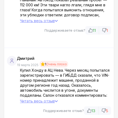
112 000 км! Эти твари нагло лгали, глядя мне в
глаза! Когда попытался выяснить отношения,
эти ублюдки ответили: договор подписан,
проблемы ваши. Черти, горите в аду!
Читать весь отзыв
Мошенники, наживающиеся на доверии честных
людей! Ац Нева — сборище паразитов, которые
11
1
Поддерживаете отзыв?
обманывают клиентов и продают хлам по цене
золота.
Дмитрий
1
Очень плохо
19 марта 2025
Купил Хонду в АЦ Нева. Через месяц попытался
зарегистрировать — в ГИБДД сказали, что VIN-
номер принадлежит машине, проданной в
другом регионе год назад. Оказалось,
автомобиль числится в угоне, документы
подделаны. Салон отказался комментировать:
мы лишь посредники. Пришлось обращаться в
Читать весь отзыв
полицию, но АЦ Нева успели сменить юрлицо.
Теперь сужусь, чтобы вернуть деньги.
13
5
Поддерживаете отзыв?
Внимание: этот салон торгует серыми тачками,