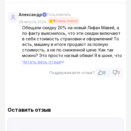
Александр
Пользователь
1
Очень плохо
28 августа 2024
Обещали скидку 20% на новый Лифан Мавей, а
по факту выяснилось, что эти скидки включают
в себя стоимость страховки и оформления! То
есть, машину в итоге продают за полную
стоимость, а не по сниженной цене. Как так
можно? Это просто наглый обман! Я в шоке, что
в наше время такие компании вообще могут
Читать весь отзыв
существовать! Ац Нева — это просто
безобразие! Лучше сразу отказаться от покупки
8
3
Поддерживаете отзыв?
и искать честного дилера, потому что здесь
вас точно обманут.
Оставить отзыв