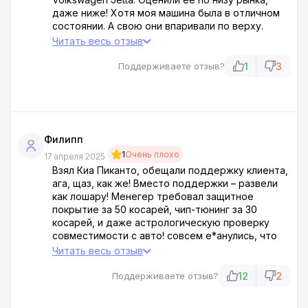
даже ниже! Хотя моя машина была в отличном
состоянии. А свою они впаривали по верху.
Обмен получается просто убийственный для
Читать весь отзыв
клиента. Зато себя не обидят, урвут по
максимуму. Кидают людей на каждом этапе
1
3
Поддерживаете отзыв?
сделки. Гнилая контора!
Филипп
1
Очень плохо
17 апреля 2025
Взял Киа Пиканто, обещали поддержку клиента,
ага, щаз, как же! Вместо поддержки – развели
как лошару! Менегер требовал защитное
покрытие за 50 косарей, чип-тюнинг за 30
косарей, и даже астрологическую проверку
совместимости с авто! совсем е*анулись, что
ли? Отказался – начал сроки поставки
Читать весь отзыв
задерживать, твари! После покупки оказалось –
резина зимняя, сезон заканчивался – пришлось
12
2
Поддерживаете отзыв?
сразу менять, еще бабки платить! Ац Нева —
полный беспредел!