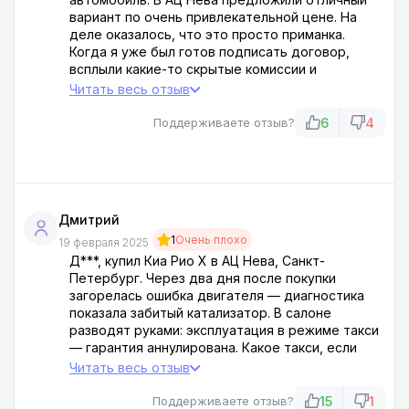
вариант по очень привлекательной цене. На
деле оказалось, что это просто приманка.
Когда я уже был готов подписать договор,
всплыли какие-то скрытые комиссии и
обязательные страховки, о которых никто не
Читать весь отзыв
говорил раньше. Цена выросла почти в два раза!
На мои возмущения менеджер ответил, что все
6
4
Поддерживаете отзыв?
прописано мелким шрифтом в договоре.
Естественно! Кто же читает эту абракадабру
под лупой? Сплошной развод!
Дмитрий
1
Очень плохо
19 февраля 2025
Д***, купил Киа Рио Х в АЦ Нева, Санкт-
Петербург. Через два дня после покупки
загорелась ошибка двигателя — диагностика
показала забитый катализатор. В салоне
разводят руками: эксплуатация в режиме такси
— гарантия аннулирована. Какое такси, если
пробег 10 тыс. км?! Оказалось, предыдущий
Читать весь отзыв
владелец — каршеринговая компания, но в
договоре это забыли указать. На претензию
15
1
Поддерживаете отзыв?