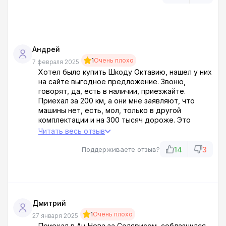
ответили: вы же не спрашивали. Ремонт — 340
тысяч, плюс эвакуатор из их сервиса взял 15к за
5 км. Эти сволочи даже ключ от бардачка не
отдали — сказали, потерялся.
Андрей
1
Очень плохо
7 февраля 2025
Хотел было купить Шкоду Октавию, нашел у них
на сайте выгодное предложение. Звоню,
говорят, да, есть в наличии, приезжайте.
Приехал за 200 км, а они мне заявляют, что
машины нет, есть, мол, только в другой
комплектации и на 300 тысяч дороже. Это
вообще как называется?! Просто наглый обман!
Читать весь отзыв
Сказал все, что думаю о них и об их салоне, в
выражениях не стеснялся. Да таким местам
14
3
Поддерживаете отзыв?
надо лицензии отзывать и сажать владельцев
за мошенничество. АЦ Нева — шарага, не
связывайтесь!
Дмитрий
1
Очень плохо
27 января 2025
Приехал в Ац Нева за Солярисом, соблазнился