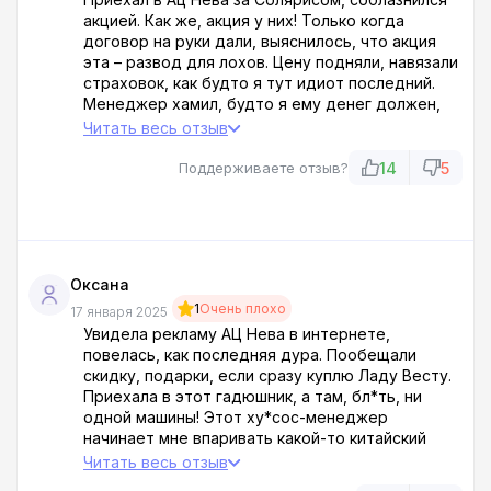
акцией. Как же, акция у них! Только когда
договор на руки дали, выяснилось, что акция
эта – развод для лохов. Цену подняли, навязали
страховок, как будто я тут идиот последний.
Менеджер хамил, будто я ему денег должен,
тварь такая. В итоге вместо радости от
Читать весь отзыв
покупки, получил геморрой на одно место.
Солярис, конечно, машина неплохая, но
14
5
Поддерживаете отзыв?
покупать в этом гадюшнике – себя не уважать.
Ац Нева – это лохотрон, обходите десятой
дорогой!
Оксана
1
Очень плохо
17 января 2025
Увидела рекламу АЦ Нева в интернете,
повелась, как последняя дура. Пообещали
скидку, подарки, если сразу куплю Ладу Весту.
Приехала в этот гадюшник, а там, бл*ть, ни
одной машины! Этот ху*сос-менеджер
начинает мне впаривать какой-то китайский
мусор, уверяет, что это, мол, аналог Весты,
Читать весь отзыв
только, су*а, лучше! Когда отказалась от этого