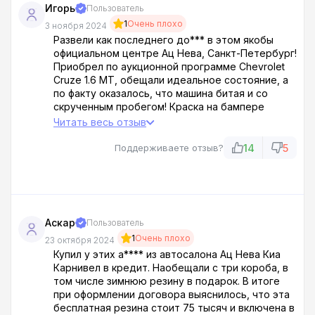
Игорь
Пользователь
1
Очень плохо
3 ноября 2024
Развели как последнего до*** в этом якобы
официальном центре Ац Нева, Санкт-Петербург!
Приобрел по аукционной программе Chevrolet
Cruze 1.6 MT, обещали идеальное состояние, а
по факту оказалось, что машина битая и со
скрученным пробегом! Краска на бампере
начала облазить через месяц, а про постоянные
Читать весь отзыв
поломки я вообще молчу! Каждый месяц –
новый ремонт! Знал бы, никогда бы не повелся
14
5
Поддерживаете отзыв?
на эту аферу! Просто мошенники, которые
наживаются на доверии людей!
Аскар
Пользователь
1
Очень плохо
23 октября 2024
Купил у этих а**** из автосалона Ац Нева Киа
Карнивел в кредит. Наобещали с три короба, в
том числе зимнюю резину в подарок. В итоге
при оформлении договора выяснилось, что эта
бесплатная резина стоит 75 тысяч и включена в