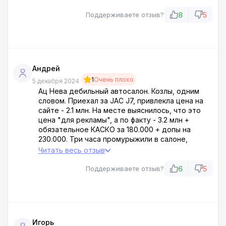
итоге взял старую Киа Спортейдж, переплатив
ещё больше. Ац Нева — это сборище
8
5
Поддерживаете отзыв?
мошенников и вымогателей!!!
Андрей
1
Очень плохо
5 декабря 2024
Ац Нева дебильный автосалон. Козлы, одним
словом. Приехал за JAC J7, привлекла цена на
сайте - 2.1 млн. На месте выяснилось, что это
цена "для рекламы", а по факту - 3.2 млн +
обязательное КАСКО за 180.000 + допы на
230.000. Три часа промурыжили в салоне,
пытаясь навязать кредит под 33,5% годовых.
Читать весь отзыв
Когда отказался, стали угрожать чёрным
списком и проблемами при покупке автомобиля
6
5
Поддерживаете отзыв?
в других салонах. Такого беспредела я ещё не
встречал! Ей-богу.
Игорь