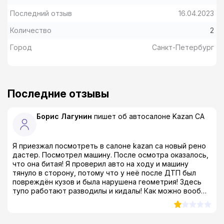
Последний отзыв
16.04.2023
Количество
2
Город
Санкт-Петербург
Последние отзывы
Борис Лагунин
пишет об автосалоне
Kazan CA
Я приезжал посмотреть в салоне kazan ca новый рено
дастер. Посмотрел машину. После осмотра оказалось,
что она битая! Я проверил авто на ходу и машину
тянуло в сторону, потому что у неё после ДТП был
повреждён кузов и была нарушена геометрия! Здесь
тупо работают разводилы и кидалы! Как можно вообще
продавать такой тотал?! Я был просто в шоке! даже в
ах*е, если быть совсем откровенным...