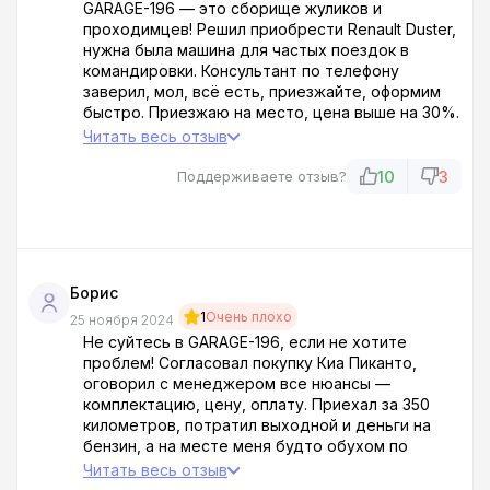
GARAGE-196 — это сборище жуликов и
проходимцев! Решил приобрести Renault Duster,
нужна была машина для частых поездок в
командировки. Консультант по телефону
заверил, мол, всё есть, приезжайте, оформим
быстро. Приезжаю на место, цена выше на 30%.
Оказалось, они специально так заманивают! А
Читать весь отзыв
потом еще начали впаривать ненужные допы за
бешеные деньги. На мое возмущение эти г***
10
3
Поддерживаете отзыв?
только посмеялись. Уехал оттуда в бешенстве,
плюнул на эту аферу!
Борис
1
Очень плохо
25 ноября 2024
Не суйтесь в GARAGE-196, если не хотите
проблем! Согласовал покупку Киа Пиканто,
оговорил с менеджером все нюансы —
комплектацию, цену, оплату. Приехал за 350
километров, потратил выходной и деньги на
бензин, а на месте меня будто обухом по
голове огрели. Машины в нужной версии не
Читать весь отзыв
оказалось, хотя уверяли, что всё в наличии! И