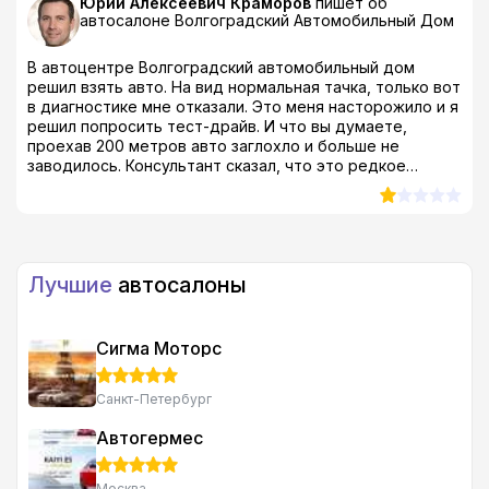
Юрий Алексеевич Краморов
пишет об
автосалоне
Волгоградский Автомобильный Дом
В автоцентре Волгоградский автомобильный дом
решил взять авто. На вид нормальная тачка, только вот
в диагностике мне отказали. Это меня насторожило и я
решил попросить тест-драйв. И что вы думаете,
проехав 200 метров авто заглохло и больше не
заводилось. Консультант сказал, что это редкое
явление и мастер все исправит, пока я буду оформлять
документы. Я естественно сразу с ними попрощался! А
как бы вы на моем месте поступили? Там было еще
много других факторов которые повлияли на мое
решение.. например модельный ряд небольшой, на
Лучшие
автосалоны
сайте обещают сотни авто в наличии, а реально там
даже 50 тачек нет... Кроме того я про автосалон
Волгоградский автомобильный дом отзывы читал,
очень много негатива которому я не поверил прям уж
Сигма Моторс
на 100%, но к сведению принял и когда многие
сценарии из них стали сбываться, то понял что надо
Санкт-Петербург
валить..Так что этого дилера с Исторической 162 я
советовать не буду никому.
Автогермес
Москва