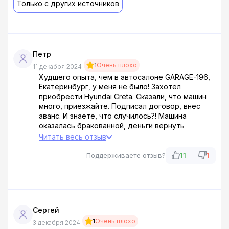
Только с других источников
Петр
1
Очень плохо
11 декабря 2024
Худшего опыта, чем в автосалоне GARAGE-196,
Екатеринбург, у меня не было! Захотел
приобрести Hyundai Creta. Сказали, что машин
много, приезжайте. Подписал договор, внес
аванс. И знаете, что случилось?! Машина
оказалась бракованной, деньги вернуть
отказались. Стали предлагать весь имеющийся
Читать весь отзыв
неликвид. Теперь с юристом бодаюсь, чтоб
вернуть хотя бы часть своих кровных.
11
1
Поддерживаете отзыв?
Проклинаю тот день, когда решил связаться с
этими дол*ми.
Сергей
1
Очень плохо
3 декабря 2024