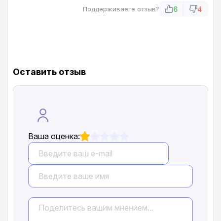
тут начался развод: предложили люксовую
6
4
Поддерживаете отзыв?
комплектацию на 320 тысяч дороже. Когда
сказал, что это не по карману, начали
нагнетать, мол, берите кредит. Идите вы к
черту с такими "выгодными условиями"!
Оставить отзыв
Ваша оценка: