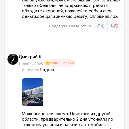
оказалось не подходит и так 5 раз я к ним
только обещания не здерживают, ребята
ездил.
обходите стороной, пожалейте себя и свои
деньги.обещали зимнюю резигу, сплошная лож.
6
5
Поддерживаете отзыв?
Дмитрий К.
1
Очень плохо
1 ноября 2025
Я
ндекс
Источник:
Мошенническая схема. Приехали из другой
области, предварительно 2 дня уточняли по
телефону условия и наличие автомобиля