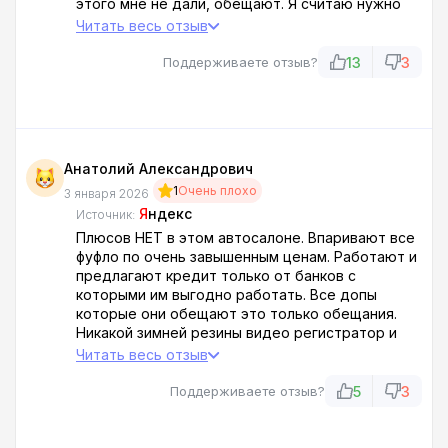
этого мне не дали, обещают. Я считаю нужно
объединится всем кого обманули и написать в
Читать весь отзыв
Прокуратуру. Не нужно позволять себя
обманывать.
13
3
Поддерживаете отзыв?
Анатолий Александрович
1
Очень плохо
3 января 2026
Я
ндекс
Источник:
Плюсов НЕТ в этом автосалоне. Впаривают все
фуфло по очень завышенным ценам. Работают и
предлагают кредит только от банков с
которыми им выгодно работать. Все допы
которые они обещают это только обещания.
Никакой зимней резины видео регистратор и
коврики это всё обещания!
Читать весь отзыв
5
3
Поддерживаете отзыв?