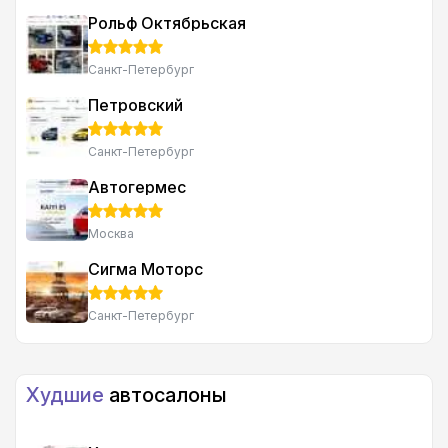
по вкладу. Люди!!! Не обращайтесь туда, ни к чему
Рольф Октябрьская
хорошему это не приведет, я про автосалон авиатор
отзывы почитал, понял что попал на стандартную
лживую схему работы с клиентами... куча народа уже
Санкт-Петербург
жалуется на то как действует этот автоцентр!
Петровский
Санкт-Петербург
Автогермес
Москва
Сигма Моторс
Санкт-Петербург
Худшие
автосалоны