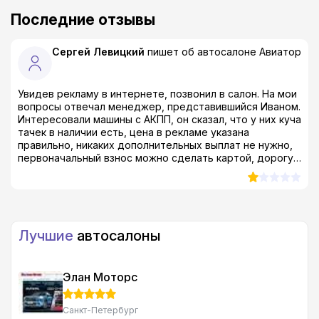
Последние отзывы
Сергей Левицкий
пишет об автосалоне
Авиатор
Увидев рекламу в интернете, позвонил в салон. На мои
вопросы отвечал менеджер, представившийся Иваном.
Интересовали машины с АКПП, он сказал, что у них куча
тачек в наличии есть, цена в рекламе указана
правильно, никаких дополнительных выплат не нужно,
первоначальный взнос можно сделать картой, дорогу
до салона оплатят. В субботу с другом приехали на
Максима Горького 66, и выясняется, что в машине, о
которой шла речь, стоит робот. Дальше – больше,
первоначальный взнос нужно вносить намного
большего размера. Через почти 4 часа ожидания,
Лучшие
автосалоны
машину по цене в рекламе купить уже нельзя. Нужно
банку оплатить страховку, плюс ежемесячный платеж
намного выше, почти что в два раза от обещанного, ну
и первоначальный взнос. В итоге стоимость
Элан Моторс
автомобиля увеличивается чуть ли не вдвое!!! Уехал ни
с чем. Напрасно потерян день, потрачены деньги на
Санкт-Петербург
дорогу, досрочно закрыт депозит, потеряны проценты