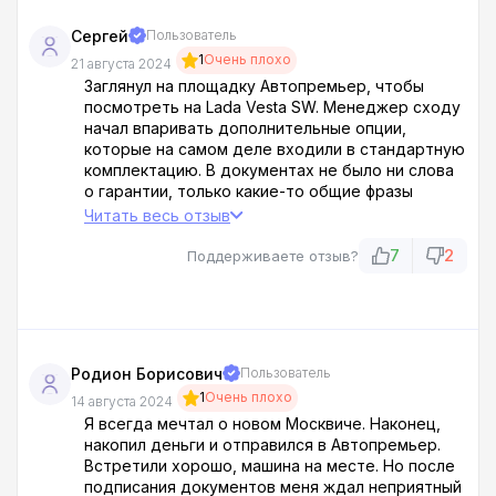
Сергей
Пользователь
1
Очень плохо
21 августа 2024
Заглянул на площадку Автопремьер, чтобы
посмотреть на Lada Vesta SW. Менеджер сходу
начал впаривать дополнительные опции,
которые на самом деле входили в стандартную
комплектацию. В документах не было ни слова
о гарантии, только какие-то общие фразы
насчет состояния автомобиля и всё. Бред
Читать весь отзыв
какой-то!!! Автопремьер — это сплошное
кидалово! Не теряйте свое время и деньги в
7
2
Поддерживаете отзыв?
этом салоне!
Родион Борисович
Пользователь
1
Очень плохо
14 августа 2024
Я всегда мечтал о новом Москвиче. Наконец,
накопил деньги и отправился в Автопремьер.
Встретили хорошо, машина на месте. Но после
подписания документов меня ждал неприятный