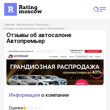
Главная
Автосалоны
Регионы
Отзывы на автосалоны в Санкт-Петербурге
Отзывы об автосалоне Автопремьер
Отзывы об автосалоне
Автопремьер
Информация
о компании
Оценка