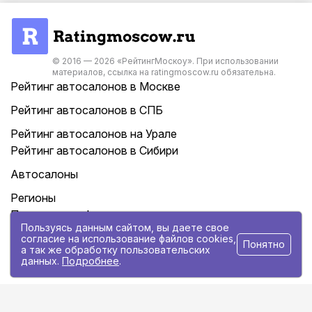
© 2016 — 2026 «РейтингМоскоу». При использовании
материалов, ссылка на ratingmoscow.ru обязательна.
Рейтинг автосалонов в Москве
Рейтинг автосалонов в СПБ
Рейтинг автосалонов на Урале
Рейтинг автосалонов в Сибири
Автосалоны
Регионы
Политика конфиденциальности
Пользуясь данным сайтом, вы даете свое
Контакты
согласие на использование файлов cookies,
Понятно
а так же обработку пользовательских
Статьи
данных.
Подробнее
.