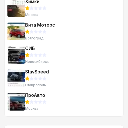
Химки
Москва
Вита Моторс
Волгоград
СИБ
Новосибирск
StavSpeed
Ставрополь
ПроАвто
Москва