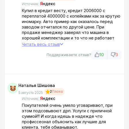
Я
ндекс
Источник:
Купил в кредит весту, кредит 2006000 с
переплатой 4000000 с копейками как за крутую
иномарку. Авто пример как оказалось перед
заводом отчитался по другой цене. При
продаже менеджер заверял что машина в
хорошей комплектации и то что не работает
левая сторона мульти руля это временные
Читать весь отзыв
трудности которые исправят на 1 То, но
оказалось что это совсем не так и кнопки на
10
3
Поддерживаете отзыв?
руле муляж. На мои притензии не реагируют. В
действиях работников данного салона все
признаки ч. 2 ст. 159 ук РФ. Не советую этот
авто салон никому там работают не честные
люди это мягко сказано. Вынужден обратиться
Наталья Шишова
в контролирующие органы, что бы навели
2
Плохо
порядок.
5 августа 2025
Я
ндекс
Источник:
Покупателей очень умело уговаривают, при
этом подсовывоют дрп. Услуги с приличной
суммой!!! И когда идешь в надежде что
профиссеонал объяснить как лучшие для
клиента, тебя обманывают.