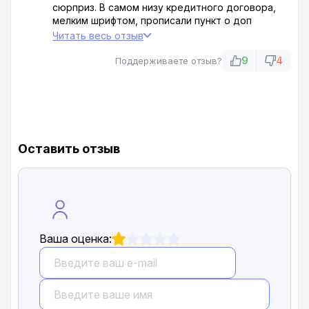
сюрприз. В самом низу кредитного договора,
мелким шрифтом, прописали пункт о доп
услугах на сумму 239 000. Я был в шоке! Ведь я
Читать весь отзыв
уточнял про дополнительные платежи, и мне
сказали, что цена окончательная. Теперь не
9
4
Поддерживаете отзыв?
знаю как вылезти из долговой ямы.
Оставить отзыв
Ваша оценка: