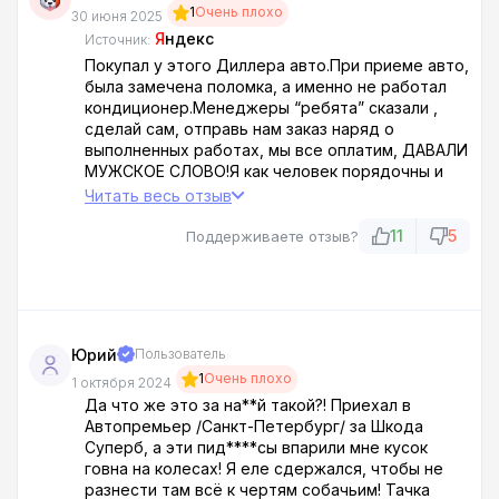
1
Очень плохо
30 июня 2025
Я
ндекс
Источник:
Покупал у этого Диллера авто.При приеме авто,
была замечена поломка, а именно не работал
кондиционер.Менеджеры “ребята” сказали ,
сделай сам, отправь нам заказ наряд о
выполненных работах, мы все оплатим, ДАВАЛИ
МУЖСКОЕ СЛОВО!Я как человек порядочны и
привыкший верить людям согласился.В итоге ,
Читать весь отзыв
неделю не брали телефон, с горя пополам им
дозвонился с другого номера.Сначала включали
11
5
Поддерживаете отзыв?
дурака про договоренность, потом
“вспомнили”, и через 10 мин прислали
сообщение, мол не согласовал ремонт Диллер!
В общем подумайте 10 раз прежде чем ехать к
этому Диллеру!Если они на таких мелочах слова
Юрий
Пользователь
не держат, что говорить про остальное!Всем
1
Очень плохо
всех благ!!
1 октября 2024
Да что же это за на**й такой?! Приехал в
Автопремьер /Санкт-Петербург/ за Шкода
Суперб, а эти пид****сы впарили мне кусок
говна на колесах! Я еле сдержался, чтобы не
разнести там всё к чертям собачьим! Тачка