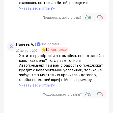
оказалась не только битой, но еще и с
поддельными доками. Эти ушлепки даже не
Читать весь отзыв
дали мне её нормально проверить, а сразу
полезли с договором. Хорошо, что я послал их
8
3
Поддерживаете отзыв?
на*** и свалил оттуда. Не видитесь на этот
лохотрон, братва, а то останетесь без штанов!
Палеев А.Т
Пользователь
1
Очень плохо
27 августа 2024
Хотите приобрести автомобиль по выгодной в
кавычках цене? Тогда вам точно в
Автопремьер! Там вам с радостью предложат
кредит с невероятными условиями, только не
забудьте внимательно прочитать договор,
особенно мелкий шрифт. Мне, к примеру,
пришлось столкнуться со скрытой комиссией,
Читать весь отзыв
которая, как выяснилось, составляет 22,5% от
стоимости автомобиля. Я, конечно, не жадный,
5
3
Поддерживаете отзыв?
но платить кучу денег за Черри Тигго 2 - это,
знаете ли, перебор!