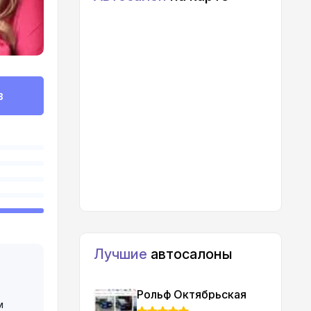
в
Лучшие
автосалоны
Рольф Октябрьская
м