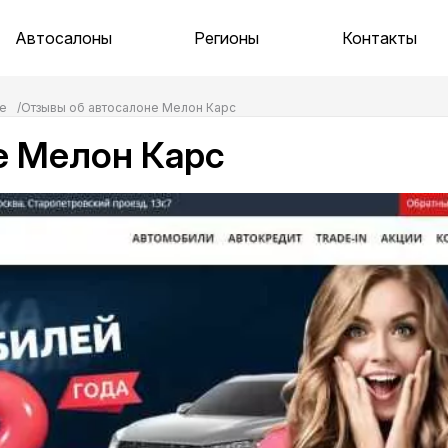
Автосалоны
Регионы
Контакты
ве
Отзывы об автосалоне Мелон Карс
е Мелон Карс