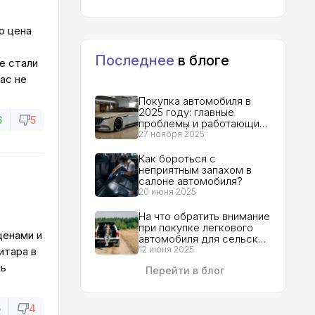
о цена
Последнее
в блоге
е стали
ас не
Покупка автомобиля в
2025 году: главные
6
5
проблемы и работающие
решения | Гид для
27 ноября 2025
покупателя
Как бороться с
неприятным запахом в
салоне автомобиля?
20 июня 2025
На что обратить внимание
при покупке легкового
ценами и
автомобиля для сельской
местности?
12 июня 2025
итара в
нь
Перейти в блог
5
4