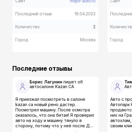
Сайт
major-auto.ru
Сайт
Последний отзыв
18.04.2023
Последни
Количество
2
Количест
Город
Москва
Город
Последние отзывы
Борис Лагунин
пишет об
Ти
автосалоне
Kazan CA
Ав
Я приезжал посмотреть в салоне
Авто с пр
kazan ca новый рено дастер.
Автопарк 
Посмотрел машину. После осмотра
продаются
оказалось, что она битая! Я проверил
них на Гр
авто на ходу и машину тянуло в
автохлам,
сторону, потому что у неё после ДТП
своим клиентам! Сотр
был повреждён кузов и была
мне ещё ж