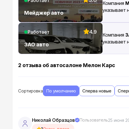
5.0
Работает
Компания
М
указывает 
Мейджер авто
4.9
Работает
Компания
З
указывает 
ЗАО авто
2 отзыва об автосалоне Мелон Карс
Сортировка
По умолчанию
Сперва новые
Спер
Николай Образцов
Пользователь
25 июня 2
1
Очень плохо