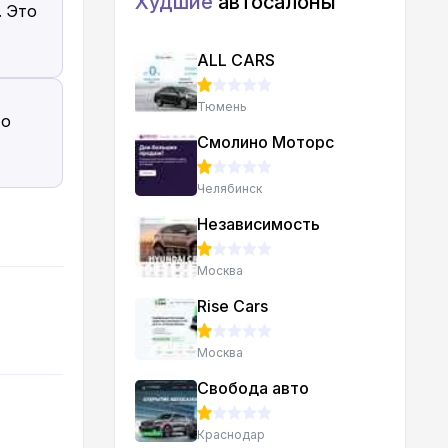
Худшие
автосалоны
. Это
ALL CARS
Тюмень
то
Смолино Моторс
Челябинск
Независимость
Москва
Rise Cars
Москва
Свобода авто
Краснодар