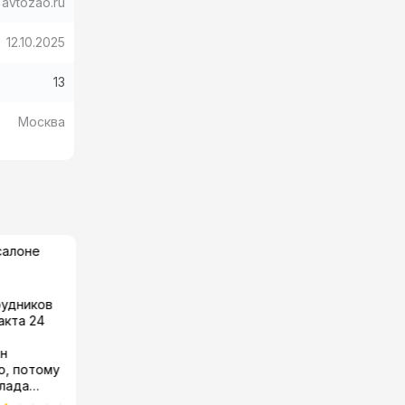
avtozao.ru
12.10.2025
13
Москва
салоне
Харитонов Андрей
пишет об
автосалоне
Галерея Авто
рудников
Цена была очень привлекательной, а
акта 24
я давно хотел купить Киа Церато, но
денег не хватало. Менеджер из
ин
автосалона Галерея Авто мне дал
то, потому
понять, что машина отличная, могу к
 лада
ним приехать осмотреть. Пришел в
салон, посмотрел где надо, вроде