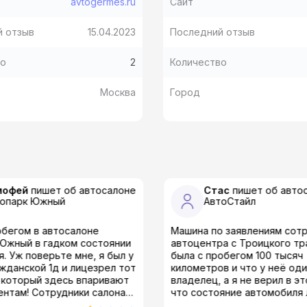
avtogermes.ru
Сайт
й отзыв
15.04.2023
Последний отзыв
во
2
Количество
Москва
Город
мофей
пишет об автосалоне
Стас
пишет об авто
топарк Южный
АвтоСтайл
обегом в автосалоне
Машина по заявлениям сот
Южный в гадком состоянии
автоцентра с Троицкого тр
. Уж поверьте мне, я был у
была с пробегом 100 тысяч
ажданской 1д и лицезрел тот
километров и что у неё од
 который здесь впаривают
владелец, а я не верил в э
удники салона
что состояние автомобиля
елали впарить по дешёвке
ларгус не соответствовало