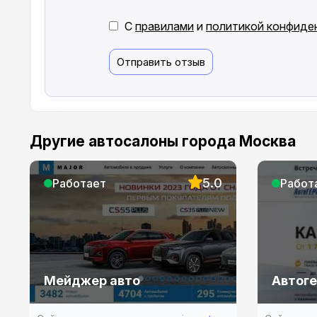
С
правилами
и
политикой конфиде
Отправить отзыв
Другие автосалоны города Москва
5.0
Работает
Работ
Мейджер авто
Автог