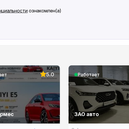
нциальности
ознакомлен(а)
5.0
ает
Работает
ермес
ЗАО авто