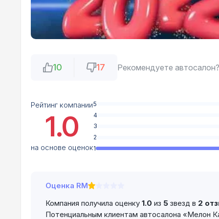
10
17
Рекомендуете автосалон
Рейтинг компании
5
1.0
4
3
2
на основе оценок
1
Оценка RM
Компания получила оценку
1.0
из
5
звезд в
2 от
Потенциальным клиентам автосалона «Мелон К