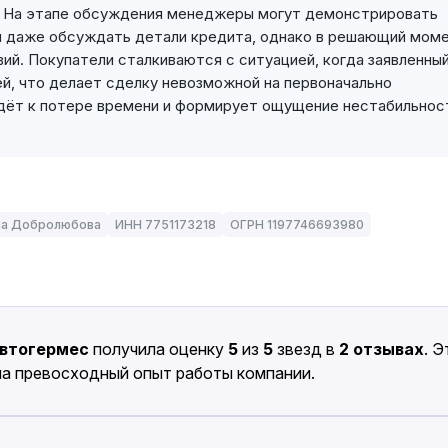
я. На этапе обсуждения менеджеры могут демонстрировать
и даже обсуждать детали кредита, однако в решающий мом
ий. Покупатели сталкиваются с ситуацией, когда заявленны
й, что делает сделку невозможной на первоначально
едёт к потере времени и формирует ощущение нестабильнос
на Добролюбова
ИНН 7751173218
ОГРН 1197746693980
втогермес
получила оценку
5
из
5
звезд в
2 отзывах
. Э
на превосходный опыт работы компании.