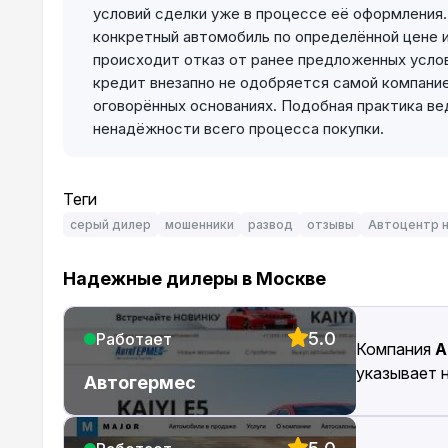
условий сделки уже в процессе её оформлени
конкретный автомобиль по определённой цене 
происходит отказ от ранее предложенных услов
кредит внезапно не одобряется самой компание
оговорённых основаниях. Подобная практика в
ненадёжности всего процесса покупки.
Теги
серый дилер
мошенники
развод
отзывы
Автоцентр 
Надежные дилеры в Москве
5.0
Работает
Компания
А
указывает 
Автогермес