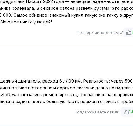
 предлагали Пассат 2022 года — немецкая надежность, все д
ьника коленвала. В сервисе салона развели руками: это расх
8 000. Самое обидное: знакомый купил такую же тачку в дру
toNew все никак у людей!
Поддерживаете отзыв?
дежный двигатель, расход 6 л/100 км. Реальность: через 500
а диагностике в стороннем сервисе сказали: давно не видели 
ravtoNew отказались ремонтировать, сославшись на неправи
вильно ездить, когда большую часть времени стоишь в проб
1
Поддерживаете отзыв?