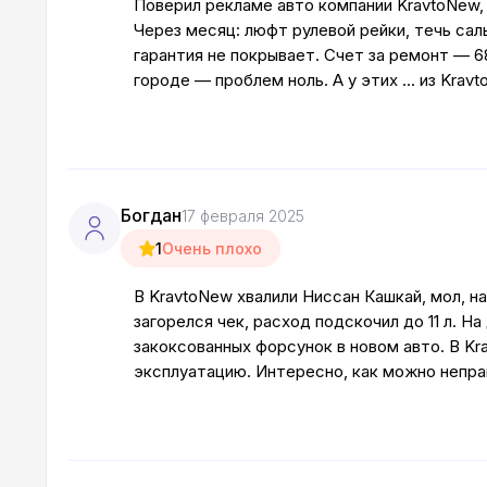
Поверил рекламе авто компании KravtoNew,
Через месяц: люфт рулевой рейки, течь сал
гарантия не покрывает. Счет за ремонт — 6
городе — проблем ноль. А у этих ... из Krav
Богдан
17 февраля 2025
1
Очень плохо
В KravtoNew хвалили Ниссан Кашкай, мол, на
загорелся чек, расход подскочил до 11 л. Н
закоксованных форсунок в новом авто. В K
эксплуатацию. Интересно, как можно непра