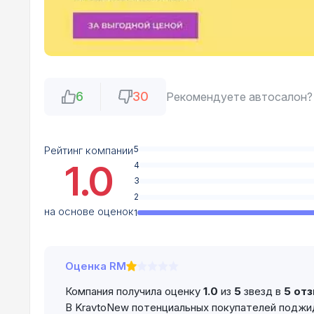
6
30
Рекомендуете автосалон?
Рейтинг компании
5
1.0
4
3
2
на основе оценок
1
Оценка RM
Компания получила оценку
1.0
из
5
звезд в
5 от
В KravtoNew потенциальных покупателей поджи