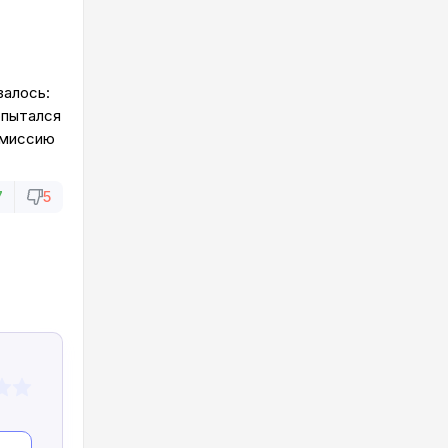
залось:
опытался
комиссию
7
5