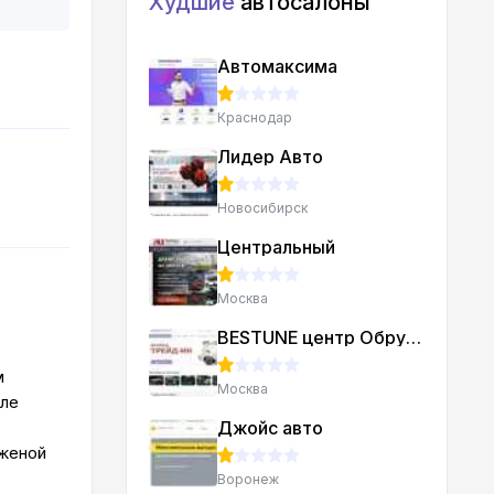
Худшие
автосалоны
Автомаксима
Краснодар
Лидер Авто
Новосибирск
Центральный
Москва
BESTUNE центр Обручева
м
Москва
сле
Джойс авто
 женой
Воронеж