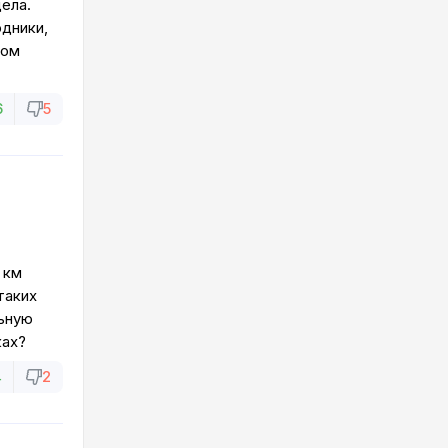
ела.
одники,
гом
6
5
 км
таких
льную
ках?
4
2