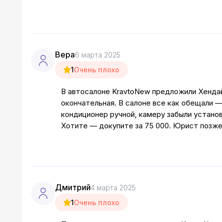
Вера
6 марта 2025
1
Очень плохо
В автосалоне KravtoNew предложили Хендай Э
окончательная. В салоне все как обещали 
кондиционер ручной, камеру забыли установ
Хотите — докупите за 75 000. Юрист позже 
Дмитрий
4 марта 2025
1
Очень плохо