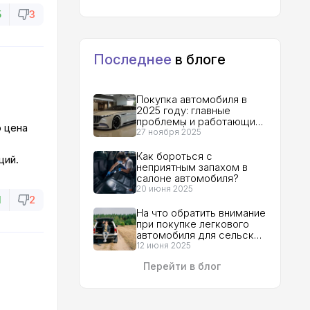
5
3
Последнее
в блоге
Покупка автомобиля в
2025 году: главные
проблемы и работающие
о цена
решения | Гид для
27 ноября 2025
покупателя
Как бороться с
ций.
неприятным запахом в
салоне автомобиля?
20 июня 2025
1
2
На что обратить внимание
при покупке легкового
автомобиля для сельской
местности?
12 июня 2025
Перейти в блог