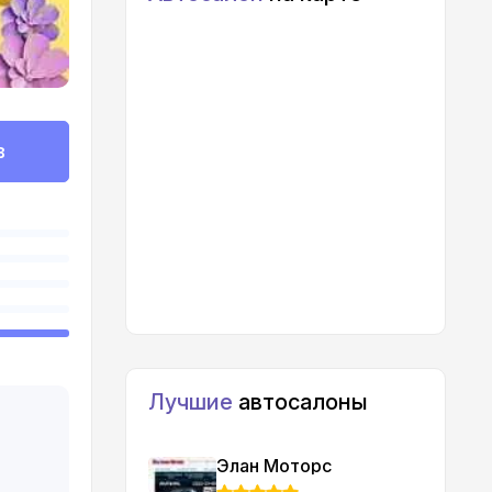
в
Лучшие
автосалоны
Элан Моторс