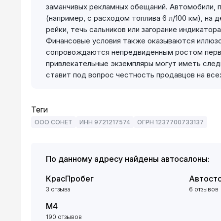
заманчивых рекламных обещаний. Автомобили, 
(например, с расходом топлива 6 л/100 км), н
рейки, течь сальников или загорание индикатор
Финансовые условия также оказываются иллюз
сопровождаются непредвиденным ростом перво
привлекательные экземпляры могут иметь следы
ставит под вопрос честность продавцов на все
Теги
ООО СОНЕТ
ИНН 9721217574
ОГРН 1237700733137
По данному адресу найдены автосалоны:
КрасПробег
Автост
3 отзыва
6 отзывов
М4
190 отзывов