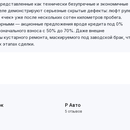
представленные как технически безупречные и экономичные
а деле демонстрируют серьезные скрытые дефекты: люфт рул
а «чек» уже после нескольких сотен километров пробега.
орными — акционные предложения вроде кредита под 0%
начального взноса с 50% до 70%. Даже внешне
 кустарного ремонта, маскируемого под заводской брак, ч
х этапах сделки.
ок
Р Авто
5 отзывов