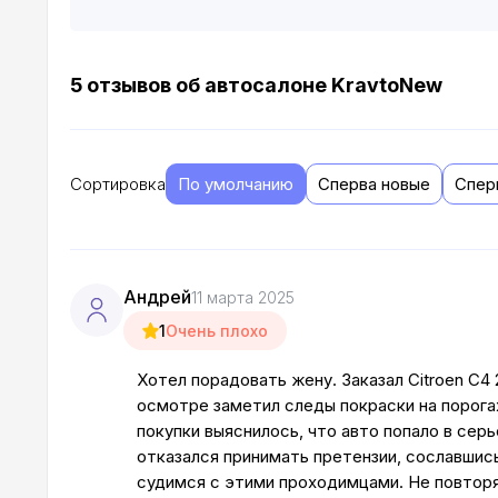
5 отзывов об автосалоне KravtoNew
Сортировка
По умолчанию
Сперва новые
Спер
Андрей
11 марта 2025
1
Очень плохо
Хотел порадовать жену. Заказал Citroen C4
осмотре заметил следы покраски на порога
покупки выяснилось, что авто попало в се
отказался принимать претензии, сославшис
судимся с этими проходимцами. Не повторя