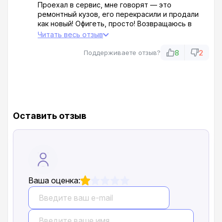
Проехал в сервис, мне говорят — это
ремонтный кузов, его перекрасили и продали
как новый! Офигеть, просто! Возвращаюсь в
салон, говорят, что никаких претензий не
Читать весь отзыв
принимают! Обманывают нагло, продают
восстановленные машины под видом нового
8
2
Поддерживаете отзыв?
автомобиля! Ненавижу их! Обращайтесь куда
угодно, только не сюда!
Оставить отзыв
Ваша оценка: