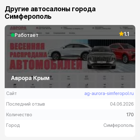
Другие автосалоны города
Симферополь
1.1
Работает
Аврора Крым
Сайт
ag-aurora-simferopol.ru
Последний отзыв
04.06.2026
Количество
170
Город
Симферополь