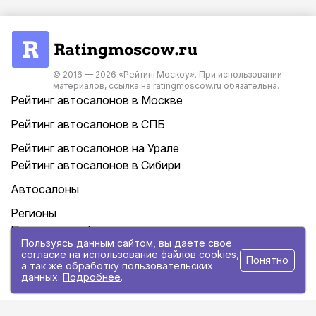
© 2016 — 2026 «РейтингМоскоу». При использовании
материалов, ссылка на ratingmoscow.ru обязательна.
Рейтинг автосалонов в Москве
Рейтинг автосалонов в СПБ
Рейтинг автосалонов на Урале
Рейтинг автосалонов в Сибири
Автосалоны
Регионы
Политика конфиденциальности
Пользуясь данным сайтом, вы даете свое
Контакты
согласие на использование файлов cookies,
Понятно
а так же обработку пользовательских
данных.
Подробнее
.
Статьи