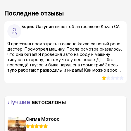
Последние отзывы
Борис Лагунин
пишет об автосалоне
Kazan CA
Я приезжал посмотреть в салоне kazan ca новый рено
дастер. Посмотрел машину. После осмотра оказалось,
что она битая! Я проверил авто на ходу и машину
тянуло в сторону, потому что у неё после ДТП был
повреждён кузов и была нарушена геометрия! Здесь
тупо работают разводилы и кидалы! Как можно вообще
продавать такой тотал?! Я был просто в шоке! даже в
ах*е, если быть совсем откровенным...
Лучшие
автосалоны
Сигма Моторс