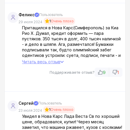
Феликс
Пользователь
1
Очень плохо
29 июля 2024
Притащился в Нова Карс(Симферополь) за Киа
Рио Х. Думал, кредит оформить — пара
пустяков. 350 тысяч в долг, 400 тысяч наличкой
- и дело в шляпе. Ага, размечтался! Бумажки
подписывали так, будто олимпийский забег
одентиков устроили: суета, подписи, печати - и
всё за полчаса. Через пару дней перечитал
Читать весь отзыв
договор и чуть инфаркт не хватил: долг-то не
350, а 600 тысяч! Оказывается, эти барыги
9
1
Поддерживаете отзыв?
втюхали какой-то супер-пупер анти угонный
комплекс, авто помощь и подписку на журнал, о
котором я в жизни не слышал. Держитесь от
этих аферистов подальше!
Сергей
Пользователь
1
Очень плохо
23 июля 2024
Увидел в Нова Карс Лада Веста Св по хорошей
цене, обрадовался, купил! Через месяц
заметил, что машина ржавеет, кузов с косяками!