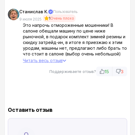
Вот так вот работают эти тварины!
Станислав К.
Пользователь
1
Очень плохо
9 июля 2025
Это напрочь отмороженные мошенники! В
салоне обещали машину по цене ниже
рыночной, в подарок комплект зимней резины и
скидку затрейд-ин, в итоге я приезжаю к этим
уродам, машины нет, предлагают либо брать то
что стоит в салоне (выбор очень небольшой)
либо оставить предоплату и ждать машину
Читать весь отзыв
(чуда) со склада!!
15
3
Поддерживаете отзыв?
Я сказал что ни один из этих вариантов меня не
страивает, собрался уезжать, а менеджер как
пьявка вцепился давай такие вещипредлагать
что я сразу понял что это осередное враньё !!!
Им бы только клиента подцепить да впарить
ему тачку в кредит под гигантский процент!!!
Оставить отзыв
Берегите свои деньги, не связвайтесь с
красноярскими лохотронщиками из автосалона
Драйв Эксперт!