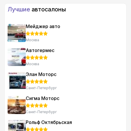
Авто пишут и понял что мой случай совсем не
Лучшие
автосалоны
единичный!
Мейджер авто
Москва
Автогермес
Москва
Элан Моторс
Санкт-Петербург
Сигма Моторс
Санкт-Петербург
Рольф Октябрьская