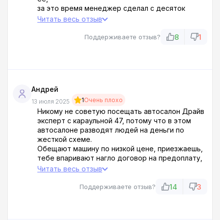
за это время менеджер сделал с десяток
попыток впарить то что стоит в салоне, два
Читать весь отзыв
варианта даже заинтересовали, но увидев
красную авттеку и цену выше рынка процентов
8
1
Поддерживаете отзыв?
на 60% мы ничего покупать не стали....
к вечеру осознали что нас развели....жаль что
столько времени доходила эта истина до
нас...надо было сразу сваливать как только нас
обломали с машиной!
Андрей
1
Очень плохо
13 июля 2025
Никому не советую посещать автосалон Драйв
эксперт с караульной 47, потому что в этом
автосалоне разводят людей на деньги по
жесткой схеме.
Обещают машину по низкой цене, приезжаешь,
тебе впаривают нагло договор на предоплату,
типо подписывайте пока а мы тачку подвезем.
Читать весь отзыв
Замануха в том, что если тачку не привезут,
деньги вам не вернут, разве что через суд, ну а
14
3
Поддерживаете отзыв?
когда появляется такой крючок воздействия,
впарить любую другую машину гораздо проще!
Вам просто как будто некуда деваться уже!!