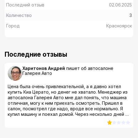
Последний отзыв
02.06.2025
Количество
3
Город
Красноярск
Последние отзывы
Харитонов Андрей
пишет об автосалоне
Галерея Авто
Цена была очень привлекательной, а я давно хотел
купить Киа Церато, но денег не хватало. Менеджер из
автосалона Галерея Авто мне дал понять, что машина
отличная, могу к ним приехать осмотреть. Пришел в
салон, посмотрел где надо, вроде все нормально. Я
купил машину и поехал домой. Через несколько дней у
нее начала барахлить электрика, по гарантии в этом
автоцентре мне ее чинить отказались, сказали что это
не гарантийный случай... Подстава конкретная, я
посмотрел что люди в отзывах об автоцентре галерея