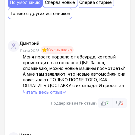
По умолчанию
Сперва новые
Сперва старые
Только с других источников
Дмитрий
1
Очень плохо
11 мая 2025
Меня просто порвало от абсурда, который
происходит в автосалоне ДБР! Зашел,
спрашиваю, можно новые машины посмотреть?
А мне там заявляют, что новые автомобили они
показывают ТОЛЬКО ПОСЛЕ ТОГО, КАК
ОПЛАТИТЬ ДОСТАВКУ с их склада! И просят за
эту доставку 27 тысяч рублей! С ума сошли
Читать весь отзыв
совсем?! Я что, пиццу заказываю, чтобы за
доставку платить?! Салон ДБР – это конченые
7
3
Поддерживаете отзыв?
разводилы, других слов нет! Обходите их
десятой дорогой!