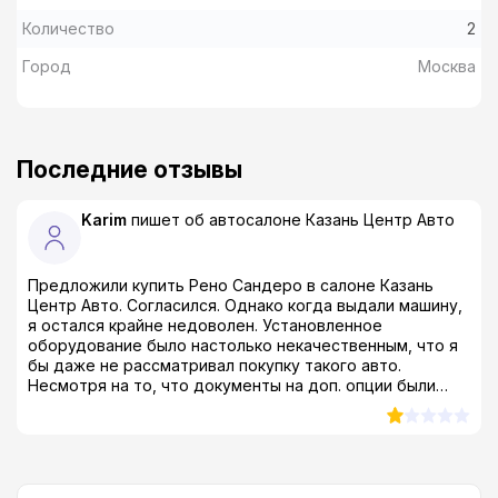
Количество
2
Город
Москва
Последние отзывы
Karim
пишет об автосалоне
Казань Центр Авто
Предложили купить Рено Сандеро в салоне Казань
Центр Авто. Согласился. Однако когда выдали машину,
я остался крайне недоволен. Установленное
оборудование было настолько некачественным, что я
бы даже не рассматривал покупку такого авто.
Несмотря на то, что документы на доп. опции были
оформлены правильно, они были не качественные….
Продавцы дурят клиентов как минимум в этом аспекте,
а еще у них не такой уж и большой автопарк и цены
выше чем на сайте, сказали что это связанно с тем, что
они не ответственны за рекламу в интернете, этим