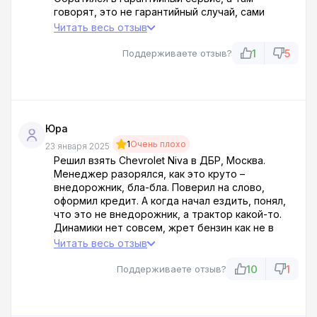
говорят, это не гарантийный случай, сами
виноваты, видимо, неправильно
Читать весь отзыв
эксплуатировали. Да вы совсем оборзели! Я
еще и виноват?! ДБР – торгуют браком, а за
1
5
Поддерживаете отзыв?
гарантию вообще не отвечают.
Юра
1
Очень плохо
23 января 2025
Решил взять Chevrolet Niva в ДБР, Москва.
Менеджер разорялся, как это круто –
внедорожник, бла-бла. Поверил на слово,
оформил кредит. А когда начал ездить, понял,
что это не внедорожник, а трактор какой-то.
Динамики нет совсем, жрет бензин как не в
себя, внутри все гремит и трясется. Да еще
Читать весь отзыв
через месяц порвалась крестовина на кардане,
машина встала посреди дороги. Никакой
10
1
Поддерживаете отзыв?
ответственности не несут, футболят в
сервисный центр, где жду ремонта уже две
недели. П***ы!