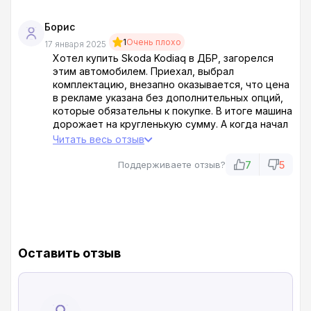
Борис
1
Очень плохо
17 января 2025
Хотел купить Skoda Kodiaq в ДБР, загорелся
этим автомобилем. Приехал, выбрал
комплектацию, внезапно оказывается, что цена
в рекламе указана без дополнительных опций,
которые обязательны к покупке. В итоге машина
дорожает на кругленькую сумму. А когда начал
возмущаться, мне заявили, не нравится – не
Читать весь отзыв
бери, другие возьмут. Да и черт с вами! ДБР –
барыги последней степени наглости, деньги
7
5
Поддерживаете отзыв?
любят больше всего на свете.
Оставить отзыв