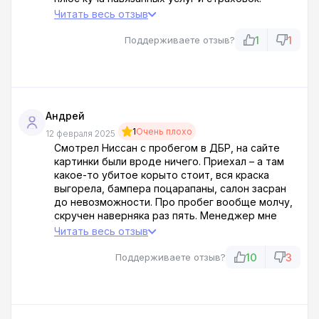
Развели на деньги по-полной! Вместо
Читать весь отзыв
обещанных подарков – китайские коврики за
бешеные деньги и сигнализация за 55 000.
1
1
Поддерживаете отзыв?
Ворье в законе, а не автосалон!
Андрей
1
Очень плохо
12 февраля 2025
Смотрел Ниссан с пробегом в ДБР, на сайте
картинки были вроде ничего. Приехал – а там
какое-то убитое корыто стоит, вся краска
выгорела, бампера поцарапаны, салон засран
до невозможности. Про пробег вообще молчу,
скручен наверняка раз пять. Менеджер мне
втирает, что это же бу автомобиль, чего вы
Читать весь отзыв
хотели, зато цена хорошая. Чуть в морду не
дал! Продают какое-то барахло!
10
3
Поддерживаете отзыв?