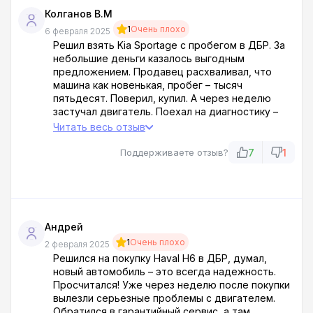
Колганов В.М
1
Очень плохо
6 февраля 2025
Решил взять Kia Sportage с пробегом в ДБР. За
небольшие деньги казалось выгодным
предложением. Продавец расхваливал, что
машина как новенькая, пробег – тысяч
пятьдесят. Поверил, купил. А через неделю
застучал двигатель. Поехал на диагностику –
вердикт удручающий: капитальный ремонт
Читать весь отзыв
двигателя нужен, пробег скручен минимум на
сто тысяч, масло меняли неизвестно когда. В
7
1
Поддерживаете отзыв?
ДБР говорят: сами виноваты, надо было лучше
смотреть. С ними всё ясно! Профессиональные
мошенники!
Андрей
1
Очень плохо
2 февраля 2025
Решился на покупку Haval H6 в ДБР, думал,
новый автомобиль – это всегда надежность.
Просчитался! Уже через неделю после покупки
вылезли серьезные проблемы с двигателем.
Обратился в гарантийный сервис, а там