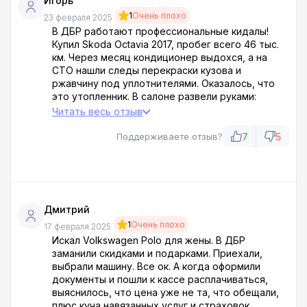
Игорь
1
Очень плохо
23 февраля 2025
В ДБР работают профессиональные кидалы!
Купил Skoda Octavia 2017, пробег всего 46 тыс.
км. Через месяц кондиционер выдохся, а на
СТО нашли следы перекраски кузова и
ржавчину под уплотнителями. Оказалось, что
это утопленник. В салоне развели руками:
договор подписан, претензии не принимаем.
Читать весь отзыв
Продали гнилуху за 880 000 — теперь хоть на
металлолом сдавай. Не повторяйте моих
7
5
Поддерживаете отзыв?
ошибок — не суйтесь в эту дыру!
Дмитрий
1
Очень плохо
17 февраля 2025
Искал Volkswagen Polo для жены. В ДБР
заманили скидками и подарками. Приехали,
выбрали машину. Все ок. А когда оформили
документы и пошли к кассе расплачиваться,
выяснилось, что цена уже не та, что обещали,
плюс куча навязанных услуг и страховок.