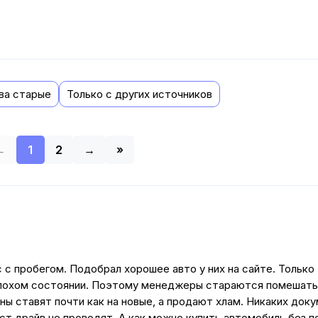
ва старые
Только с других источников
←
1
2
→
»
с пробегом. Подобрал хорошее авто у них на сайте. Только
в плохом состоянии. Поэтому менеджеры стараются помешать
ы ставят почти как на новые, а продают хлам. Никаких доку
ст драйв не проводят. А как можно купить автомобиль без п