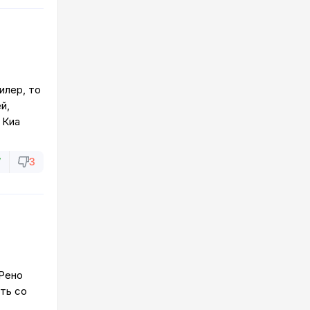
илер, то
й,
 Киа
7
3
 Рено
ять со