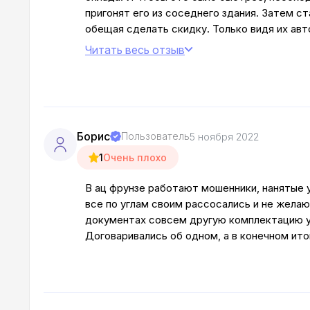
пригонят его из соседнего здания. Затем 
обещая сделать скидку. Только видя их авт
автомобиль.
Читать весь отзыв
Борис
Пользователь
5 ноября 2022
1
Очень плохо
В ац фрунзе работают мошенники, нанятые 
все по углам своим рассосались и не желают
документах совсем другую комплектацию ук
Договаривались об одном, а в конечном ито