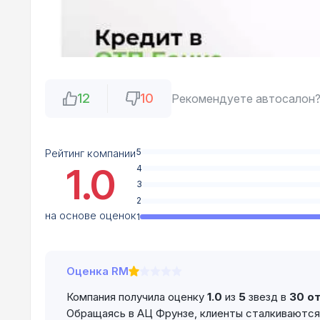
12
10
Рекомендуете автосалон
Рейтинг компании
5
1.0
4
3
2
на основе оценок
1
Оценка RM
Компания получила оценку
1.0
из
5
звезд в
30 о
Обращаясь в АЦ Фрунзе, клиенты сталкиваются