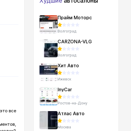
Худшие
автосалоны
Прайм Моторс
Волгоград
CARZONA-VLG
Волгоград
Хит Авто
Ижевск
InyCar
Ростов-на-Дону
 это все
Атлас Авто
ментов,
Москва
оездки?