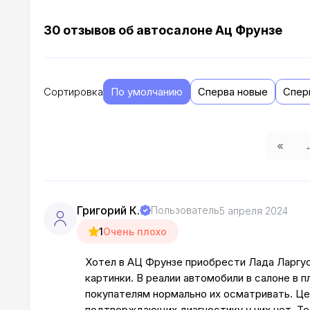
30 отзывов об автосалоне Ац Фрунзе
Сортировка
По умолчанию
Сперва новые
Спер
«
Григорий К.
Пользователь
5 апреля 2024
1
Очень плохо
Хотел в АЦ Фрунзе приобрести Лада Ларгус 
картинки. В реалии автомобили в салоне 
покупателям нормально их осматривать. Цен
подтверждающих диагностику у них нет. Те