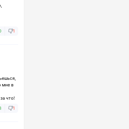
,
0
1
ьешься,
о мне в
за что!
3
1