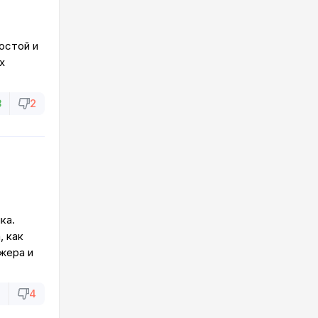
остой и
х
8
2
ка.
, как
жера и
7
4