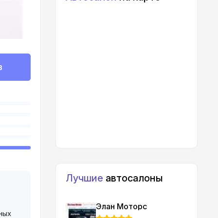
в
Лучшие
автосалоны
Элан Моторс
ных