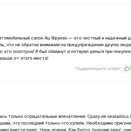
автомобильный салон Ац Фрунзе — это честный и надежный д
аль, что не обратил внимание на предупреждения других люде
о это лохотрон! Я был обманут и потерял деньги при покупке
альше от этого места!
Поддерживаете отзыв?
сь только отрицательные впечатления. Сразу не оказалось
 ушам, что последний только что купили. Необходимо пригон
мо внести залог. Чушь полная. Как будто, получив залог, они