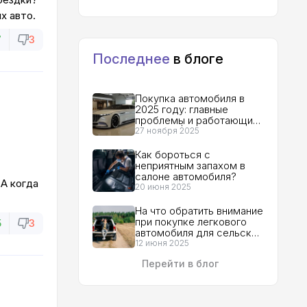
х авто.
7
3
Последнее
в блоге
Покупка автомобиля в
2025 году: главные
проблемы и работающие
решения | Гид для
27 ноября 2025
покупателя
Как бороться с
неприятным запахом в
салоне автомобиля?
 А когда
20 июня 2025
На что обратить внимание
при покупке легкового
5
3
автомобиля для сельской
местности?
12 июня 2025
Перейти в блог