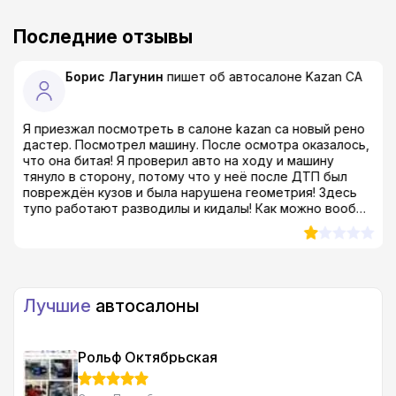
Последние отзывы
Борис Лагунин
пишет об автосалоне
Kazan CA
Я приезжал посмотреть в салоне kazan ca новый рено
дастер. Посмотрел машину. После осмотра оказалось,
что она битая! Я проверил авто на ходу и машину
тянуло в сторону, потому что у неё после ДТП был
повреждён кузов и была нарушена геометрия! Здесь
тупо работают разводилы и кидалы! Как можно вообще
продавать такой тотал?! Я был просто в шоке! даже в
ах*е, если быть совсем откровенным...
Лучшие
автосалоны
Рольф Октябрьская