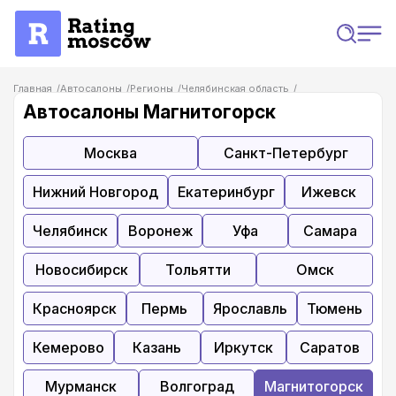
Главная
Автосалоны
Регионы
Челябинская область
Отзывы на автосалоны в Магнитогорске
Автосалоны Магнитогорск
Москва
Санкт-Петербург
Нижний Новгород
Екатеринбург
Ижевск
Челябинск
Воронеж
Уфа
Самара
Новосибирск
Тольятти
Омск
Красноярск
Пермь
Ярославль
Тюмень
Кемерово
Казань
Иркутск
Саратов
Мурманск
Волгоград
Магнитогорск