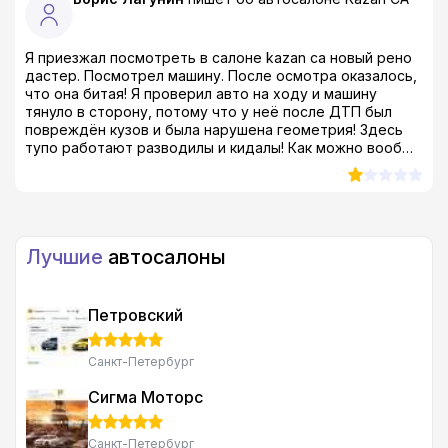
Я приезжал посмотреть в салоне kazan ca новый рено
дастер. Посмотрел машину. После осмотра оказалось,
что она битая! Я проверил авто на ходу и машину
тянуло в сторону, потому что у неё после ДТП был
повреждён кузов и была нарушена геометрия! Здесь
тупо работают разводилы и кидалы! Как можно вообще
продавать такой тотал?! Я был просто в шоке! даже в
ах*е, если быть совсем откровенным...
Лучшие
автосалоны
Петровский
Санкт-Петербург
Сигма Моторс
Санкт-Петербург