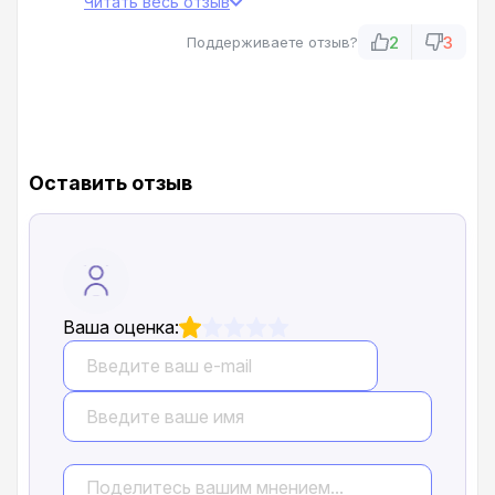
Читать весь отзыв
творится, менеджеры — полные бездари, а
начальство и в ус не дует! Как так можно
2
3
Поддерживаете отзыв?
работать?! Люди, не связывайтесь с этим Юг
АвтоДомом, если не хотите в больничку слечь с
нервным срывом!
Оставить отзыв
Ваша оценка: