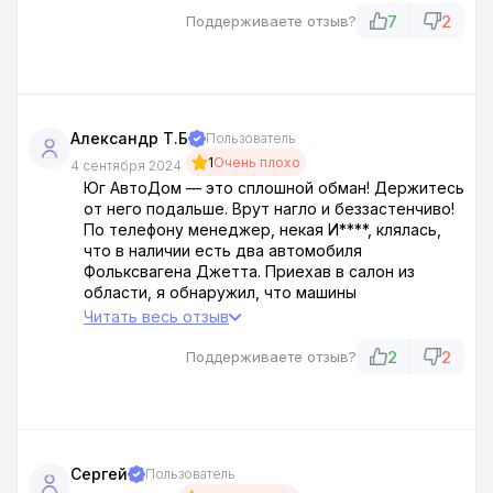
ведут себя нагло и по-хамски. Не стоит тратить
7
2
Поддерживаете отзыв?
время на этот салон, рискуете потерять нервы
и деньги.
Александр Т.Б
Пользователь
1
Очень плохо
4 сентября 2024
Юг АвтоДом — это сплошной обман! Держитесь
от него подальше. Врут нагло и беззастенчиво!
По телефону менеджер, некая И****, клялась,
что в наличии есть два автомобиля
Фольксвагена Джетта. Приехав в салон из
области, я обнаружил, что машины
действительно есть, но стоят на 310-425 тысяч
Читать весь отзыв
рублей дороже. Когда попросил позвать И****,
мне сказали, что она якобы ушла по личным
2
2
Поддерживаете отзыв?
делам. Не верьте им и не связывайтесь с этими
м*****и!
Сергей
Пользователь