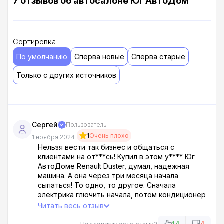
7 отзывов об автосалоне Юг АвтоДом
Сортировка
По умолчанию
Сперва новые
Сперва старые
Только с других источников
Сергей
Пользователь
1
Очень плохо
1 ноября 2024
Нельзя вести так бизнес и общаться с
клиентами на от***сь! Купил в этом у**** Юг
АвтоДоме Renault Duster, думал, надежная
машина. А она через три месяца начала
сыпаться! То одно, то другое. Сначала
электрика глючить начала, потом кондиционер
сломался, а потом вообще двигатель затроил!
Читать весь отзыв
Оказалось, они мне впарили машину после двух
аварий, восстановленную из подручных