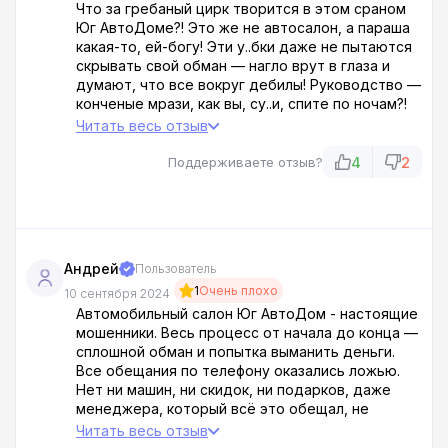
Что за гребаный цирк творится в этом сраном
Юг АвтоДоме?! Это же не автосалон, а параша
какая-то, ей-богу! Эти у..бки даже не пытаются
скрывать свой обман — нагло врут в глаза и
думают, что все вокруг дебилы! Руководство —
конченые мрази, как вы, су..и, спите по ночам?!
Люди, не будьте лохами — пишите жалобы куда
Читать весь отзыв
только можно, зат...хайте этих пид...расов
проверками! Нах..й таких продавцов, берите
4
2
Поддерживаете отзыв?
тачки у нормальных дилеров!
Андрей
Пользователь
1
Очень плохо
10 сентября 2024
Автомобильный салон Юг АвтоДом - настоящие
мошенники. Весь процесс от начала до конца —
сплошной обман и попытка выманить деньги.
Все обещания по телефону оказались ложью.
Нет ни машин, ни скидок, ни подарков, даже
менеджера, который всё это обещал, не
оказалось на месте. Цены и проценты по
Читать весь отзыв
кредитам неоправданно высокие. Менегеры