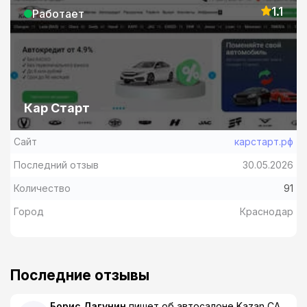
1.1
Работает
Кар Старт
Сайт
карстарт.рф
Последний отзыв
30.05.2026
Количество
91
Город
Краснодар
Последние отзывы
Борис Лагунин
пишет об автосалоне
Kazan CA