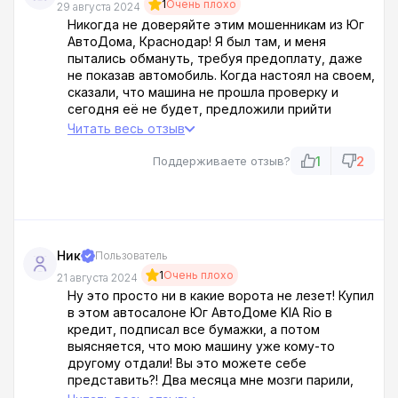
1
Очень плохо
29 августа 2024
Никогда не доверяйте этим мошенникам из Юг
АвтоДома, Краснодар! Я был там, и меня
пытались обмануть, требуя предоплату, даже
не показав автомобиль. Когда настоял на своем,
сказали, что машина не прошла проверку и
сегодня её не будет, предложили прийти
завтра или выбрать из имеющихся в наличии.
Читать весь отзыв
При этом автомобили в зале оказались дороже,
чем на сайте, на 30-40%. Да вы что,
1
2
Поддерживаете отзыв?
прикалываетесь?! У этих лохотронщиков на всё
есть отговорки.
Ник
Пользователь
1
Очень плохо
21 августа 2024
Ну это просто ни в какие ворота не лезет! Купил
в этом автосалоне Юг АвтоДоме KIA Rio в
кредит, подписал все бумажки, а потом
выясняется, что мою машину уже кому-то
другому отдали! Вы это можете себе
представить?! Два месяца мне мозги парили,
что разберутся! Да там полный бардак