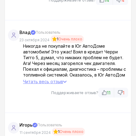
14
4
Поддерживаете отзыв?
материалов! Вот тебе и официальный дилер!
Обманщики проклятые!
Влад
Пользователь
1
Очень плохо
23 октября 2024
Никогда не покупайте в Юг АвтоДоме
автомобили! Это ужас! Взял в кредит Черри
Тигго 5, думал, что никаких проблем не будет.
Ага! Через месяц загорелся чек двигателя.
Поехал к официалам, диагностика – проблемы с
топливной системой. Оказалось, в Юг АвтоДом
залили какую-то бодягу вместо нормального
Читать весь отзыв
бензина. Теперь ремонт за мой счет!
Мошенники! Написал претензию, жду ответа.
11
1
Поддерживаете отзыв?
Если не решат вопрос мирно – пойду в суд!
Пусть все знают, что это за шарашкина контора!
Игорь
Пользователь
1
Очень плохо
11 сентября 2024