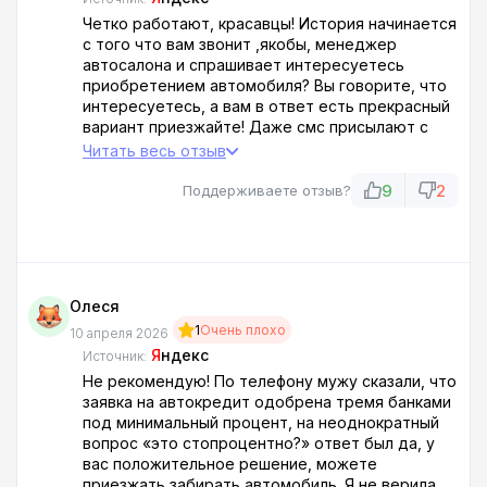
Четко работают, красавцы! История начинается
с того что вам звонит ,якобы, менеджер
автосалона и спрашивает интересуетесь
приобретением автомобиля? Вы говорите, что
интересуетесь, а вам в ответ есть прекрасный
вариант приезжайте! Даже смс присылают с
ссылкой на сайт. А там цены огонь! И адрес
Читать весь отзыв
автосалона "Аврора". Вы приезжаете, а вам
менеджер говорит, что в автосалоне в наличии
9
2
Поддерживаете отзыв?
все авто только дилерские по цене в 2,5 раза
дороже чем на сайте. И вообще это не их сайт,
их сайт avrora-krd . ru. Там действительно
другие цены. Но адрес один и тот же. А то что
дешевле это банк "Евркребакр" :) ,ну вы поняли,
Олеся
и машины неизвестно где находятся и показать
1
Очень плохо
их возможно после расчета кредита в течение
10 апреля 2026
1-1,5 часов. Такие дела. Сами решайте о
Я
ндекс
Источник:
посещении этого автосалона. Персонал
Не рекомендую! По телефону мужу сказали, что
действительно хороший, все четко разложил:)
заявка на автокредит одобрена тремя банками
под минимальный процент, на неоднократный
вопрос «это стопроцентно?» ответ был да, у
вас положительное решение, можете
приезжать забирать автомобиль. Я не верила,