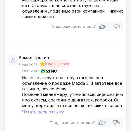
нет. Стоимость не соответствует из
объявлений , поданные этой компанией. Никаких
ликвидаций нет.
5
1
Поддерживаете отзыв?
Роман Трокин
1
Очень плохо
5 мая 2026
Источник:
Нашел в аккаунте автору этого салона
объявление о продаже Mazda 3. В автотеке все
отлично, вся зелёная.
Позвонил менеджеру, уточнял всю информацию
про окрасы, состояние двигателя, коробки. Он
мне утверждал, что все четко, никаких окрасов
нет, все по технике отлично. Также его спросил
Читать весь отзыв
про цену за наличку - точно ли я куплю ее за ту
сумму, которая указана в объявлении без доп
7
5
Поддерживаете отзыв?
услуг - он мне назвал эту же сумму и сказал что