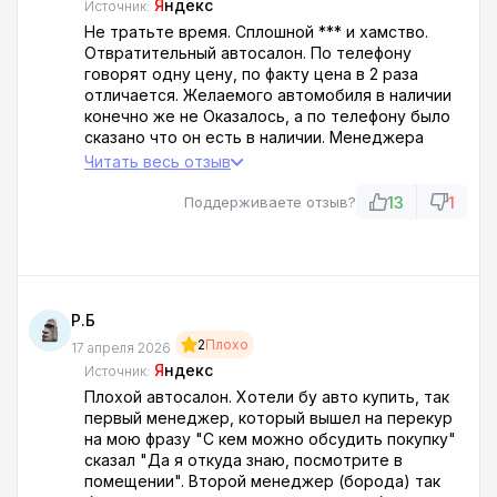
Я
ндекс
Источник:
Не тратьте время. Сплошной *** и хамство.
Отвратительный автосалон. По телефону
говорят одну цену, по факту цена в 2 раза
отличается. Желаемого автомобиля в наличии
конечно же не Оказалось, а по телефону было
сказано что он есть в наличии. Менеджера
зовут Алексей, *** и коллега его (первый стол у
Читать весь отзыв
входа) такой же. Жаль была без мужа, а то там
«мужчины» видимо считают нормой орать и
13
1
Поддерживаете отзыв?
вскакивать к девушкам с целью выяснить
отношения. Даже не знаю куда смотрит
руководство.
Р.Б
2
Плохо
17 апреля 2026
Я
ндекс
Источник:
Плохой автосалон. Хотели бу авто купить, так
первый менеджер, который вышел на перекур
на мою фразу "С кем можно обсудить покупку"
сказал "Да я откуда знаю, посмотрите в
помещении". Второй менеджер (борода) так