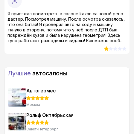
Я приезжал посмотреть в салоне kazan ca новый рено
дастер. Посмотрел машину. После осмотра оказалось,
что она битая! Я проверил авто на ходу и машину
тянуло в сторону, потому что у неё после ДТП был
повреждён кузов и была нарушена геометрия! Здесь
тупо работают разводилы и кидалы! Как можно вообще
продавать такой тотал?! Я был просто в шоке! даже в
ах*е, если быть совсем откровенным...
Лучшие
автосалоны
Автогермес
Москва
Рольф Октябрьская
Санкт-Петербург