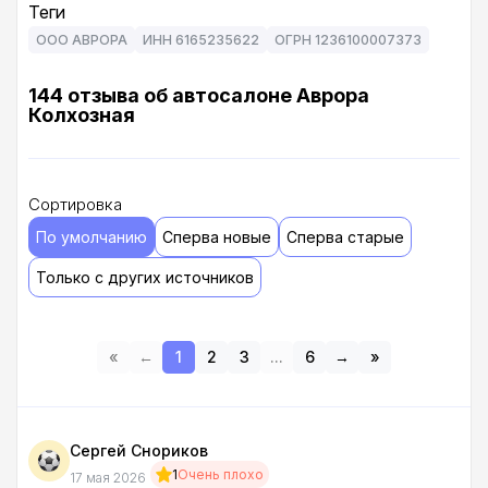
Теги
ООО АВРОРА
ИНН 6165235622
ОГРН 1236100007373
144 отзыва об автосалоне Аврора
Колхозная
Сортировка
По умолчанию
Сперва новые
Сперва старые
Только с других источников
«
←
1
2
3
...
6
→
»
Сергей Снориков
1
Очень плохо
17 мая 2026