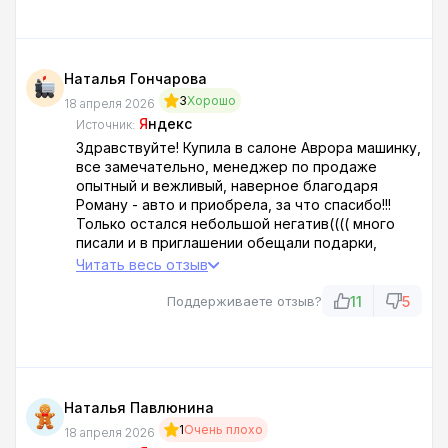
Наталья Гончарова
3
Хорошо
18 апреля 2026
Я
ндекс
Источник:
Здравствуйте! Купила в салоне Аврора машинку,
все замечательно, менеджер по продаже
опытный и вежливый, наверное благодаря
Роману - авто и приобрела, за что спасибо!!!
Только остался небольшой негатив(((( много
писали и в приглашении обещали подарки,
перечень их конечно большой, но обещание
Читать весь отзыв
конечно не выполнили, с подарками обманули.
Вроде и мелочь но не приятно, когда ***
11
5
Поддерживаете отзыв?
народ.....
Наталья Павлюнина
1
Очень плохо
18 апреля 2026