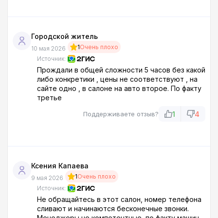
попросил книгу отзывов и предложений ,
показал на стену типа там, но там есте нет
было, сказал что щас принесут , потом
девчонки начали туда сюда бегать в итоге
Городской житель
через минут 10-15 принесли пустую 😅 Видимо
1
Очень плохо
они часто их меняют Слава богу есть интернет
10 мая 2026
( но беда в том, что мы прежде чем куда то
Источник:
ехать не заглядываем сюда.
Прождали в общей сложности 5 часов без какой
Автосалон Аврора уважайте себя и своих
либо конкретики , цены не соответствуют , на
клиентов.
сайте одно , в салоне на авто второе. По факту
третье
1
4
Поддерживаете отзыв?
Ксения Капаева
1
Очень плохо
9 мая 2026
Источник:
Не обращайтесь в этот салон, номер телефона
сливают и начинаются бесконечные звонки.
Менеджеры не компетентные, по факту машин