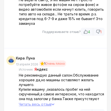
потребуйте живое фото(не на сером фоне) и
видео автомобиля если начнут юлить, говорить
типо авто на складе... Не тратьте время. p.s.
кредитов под 6-7-9 и даже 15% не бывает! Это
замануха
4
1
Поддерживаете отзыв?
Кира Луна
1
Очень плохо
13 апреля 2026
Я
ндекс
Источник:
Не рекомендую данный салон.Обслуживание
хорошее да,но машины оставляют желать
лучшего.
Купили машину ,оказалось пробег на ней
скрученный,а самое интересное, что находится
она под залогом у банка.Также присутствуют
некоторые проблемы по ходовке.Такие
Читать весь отзыв
дела,будьте аккуратны с покупкой.