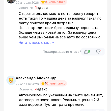
1
Очень плохо
29 апреля 2026
Я
ндекс
Источник:
Отвратительное место по телефону говорят
есть такая то машина цена за наличку такая по
факту приехал время потратил .
Цена в кредит если брать машину переплата
больше чем за новый авто . За наличку цена
выше чем рыночная на все авто по состоянию
машин ещё не понятно даже не пошли смотреть
Читать весь отзыв
смысла нет .
5
1
Поддерживаете отзыв?
Александр Александр
1
Очень плохо
29 апреля 2026
Я
ндекс
Источник:
Автомобилей по указанным на сайте ценам нет,
договор не показывают. Реальные цены в 2-3
раза дороже. Пустая трата времени.