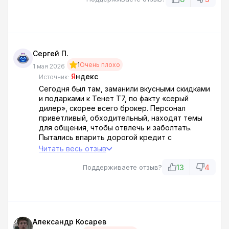
Сергей П.
1
Очень плохо
1 мая 2026
Я
ндекс
Источник:
Сегодня был там, заманили вкусными скидками
и подарками к Тенет Т7, по факту «серый
дилер», скорее всего брокер. Персонал
приветливый, обходительный, находят темы
для общения, чтобы отвлечь и заболтать.
Пытались впарить дорогой кредит с
включением кучи допов на авто с завышенной
Читать весь отзыв
стоимостью. Обходите их стороной.
13
4
Поддерживаете отзыв?
Александр Косарев