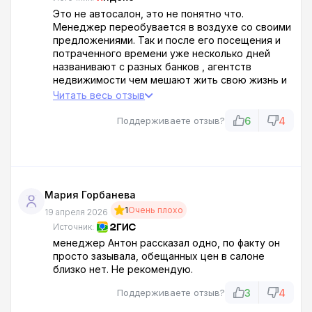
Это не автосалон, это не понятно что.
Менеджер переобувается в воздухе со своими
предложениями. Так и после его посещения и
потраченного времени уже несколько дней
названивают с разных банков , агентств
недвижимости чем мешают жить свою жизнь и
работать. Нарушая все
Читать весь отзыв
6
4
Поддерживаете отзыв?
Мария Горбанева
1
Очень плохо
19 апреля 2026
Источник:
менеджер Антон рассказал одно, по факту он
просто зазывала, обещанных цен в салоне
близко нет. Не рекомендую.
3
4
Поддерживаете отзыв?