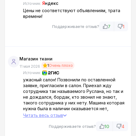
Я
ндекс
Источник:
Цены не соответствуют объявлениям, трата
времени!
7
1
Поддерживаете отзыв?
Магазин ткани
1
Очень плохо
11 мая 2026
Источник:
ужасный салон! Позвонили по оставленной
заявке, пригласили в салон. Приехал жду
сотрудника так называемого Руслана, но так и
не дождался, бордак, кто звонил не знают,
такого сотрудника у них нету. Машина которая
нужна была в наличии оказывается нет,
вообщем не советую салон. споашиваю а кто
Читать весь отзыв
тут главный , подошел с виду обиженный и
уставший рыжеватый парень с бородой ,
10
4
Поддерживаете отзыв?
которому так же наплевать на клиентов,