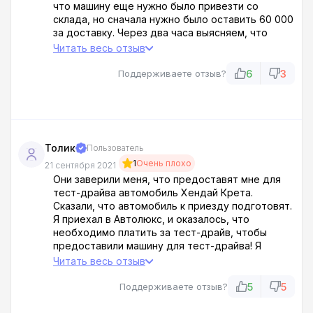
что машину еще нужно было привезти со
склада, но сначала нужно было оставить 60 000
за доставку. Через два часа выясняем, что
машина не заводится. Так что мы ее не увидим.
Читать весь отзыв
А потом стали предлагать все подряд, лишь бы
мы что-то взяли. Мы с таким подходом
6
3
Поддерживаете отзыв?
несогласны, мерзкое отношение!!!
Толик
Пользователь
1
Очень плохо
21 сентября 2021
Они заверили меня, что предоставят мне для
тест-драйва автомобиль Хендай Крета.
Сказали, что автомобиль к приезду подготовят.
Я приехал в Автолюкс, и оказалось, что
необходимо платить за тест-драйв, чтобы
предоставили машину для тест-драйва! Я
просто в шоке, если честно! Меня тупо
Читать весь отзыв
обдурили, что собираются дать на тест-драйв
автомобиль без каких-либо проблем! Но этого
5
5
Поддерживаете отзыв?
не произошло!