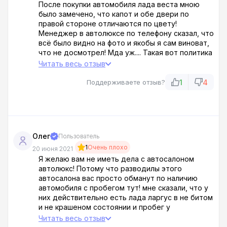
После покупки автомобиля лада веста мною
было замечено, что капот и обе двери по
правой стороне отличаются по цвету!
Менеджер в автолюксе по телефону сказал, что
всё было видно на фото и якобы я сам виноват,
что не досмотрел! Мда уж.... Такая вот политика
по отношению к клиентам и к дефектам,
Читать весь отзыв
которые уже были обнаружены после покупки
автомобиля!
1
4
Поддерживаете отзыв?
Олег
Пользователь
1
Очень плохо
20 июня 2021
Я желаю вам не иметь дела с автосалоном
автолюкс! Потому что разводилы этого
автосалона вас просто обманут по наличию
автомобиля с пробегом тут! мне сказали, что у
них действительно есть лада ларгус в не битом
и не крашеном состоянии и пробег у
автомобиля минимальным был - 20 тысяч км. Но
Читать весь отзыв
когда я приехал, то увидел, что реальный