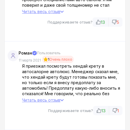
поверил и даже свой толщиномер не стал
брать с собой. Как лоха развели! Дома
Читать весь отзыв
проверил автомобиль и выяснилось, что заднее
крыло вварено от другой тачки! Машина —
13
5
Поддерживаете отзыв?
битьё!
Роман
Пользователь
1
Очень плохо
11 марта 2021
Я приезжал посмотреть хендай крету в
автосалорне автолюкс. Менеджер сказал мне,
что хендай крету будут готовы показать мне,
но только если я внесу предоплату за
автомобиль! Предоплату какую-либо вносить я
отказался! Мне говорили, что реально без
предоплаты мне ни один автосалон никакого
Читать весь отзыв
автомобиля не предоставит! Автолюкс - это
вообще е*анутый конченый автосалон! Я уехал
13
1
Поддерживаете отзыв?
отсюда без машины вообще!