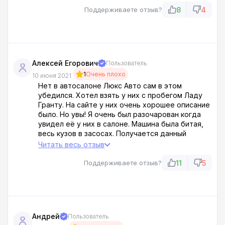
пробег составляет 100 тысяч километров, а
8
4
Поддерживаете отзыв?
машина работала в такси. Автолюкс - ужасно
беспонтовый салон! Пи*дец блин!
Алексей Егорович
Пользователь
1
Очень плохо
10 июня 2021
Нет в автосалоне Люкс Авто сам в этом
убедился. Хотел взять у них с пробегом Ладу
Гранту. На сайте у них очень хорошее описание
было. Но увы! Я очень был разочарован когда
увидел её у них в салоне. Машина была битая,
весь кузов в засосах. Получается данный
автосалон просто обычные мошенники! Все что
Читать весь отзыв
рекламируют туфта!
11
5
Поддерживаете отзыв?
Андрей
Пользователь