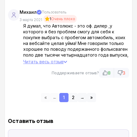
Михаил
Пользователь
1
Очень плохо
3 марта 2021
Я думал, что Автолюкс - это оф. дилер ,у
которого я без проблем смогу для себя к
покупке выбрать с пробегом автомобиль, коих
на вебсайте целая уйма! Мне говорили только
хорошее по поводу подержанного фольксваген
поло две тысячи четырнадцатого года выпуска,
даже скидку в 50 000 гарантировали оформить!
Читать весь отзыв
Ага, оформили!!! Я даже данный автомобиль бы
не советовал к покупке, как и многие здесь
8
3
Поддерживаете отзыв?
иные. Машины попросту в дрова здесь убитые
стоят!
«
←
1
2
→
»
Оставить отзыв