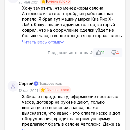
1
Очень плохо
25 мая 2021
Хочу заметить, что менеджеры салона
Автолюкс из отдела трейд-ин работают как
попало. Я брал тут машину марки Киа Рио Х-
Лайн. Кашу заварил администратор, который
соврал, что на оформление сделки уйдет не
больше часа, в конце концов я проторчал здесь
до закрытия! Предыдущий владелец тачки не
Читать весь отзыв
подписал бумаги в ПТС, время шло, а ничего не
менялось. В общем поездка к данному дилеру
11
4
Поддерживаете отзыв?
успехом не увенчалась. Сделка сошла на нет!
Сергей
Пользователь
1
Очень плохо
12 мая 2021
Забирают предоплату, оформление несколько
часов, договор на руки не дают, только
квитанцию о внесении аванса, позже
выясняется, что аванс - это оплата каско и доп
оборудования, кредит на огромную сумму
предлагают брать в салоне Автолюкс. Даже за
наличку не берите. В договоре мелко пропишут,