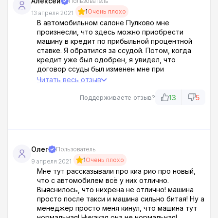
Алексей
Пользователь
1
Очень плохо
13 апреля 2021
В автомобильном салоне Пулково мне
произнесли, что здесь можно приобрести
машину в кредит по прибыльной процентной
ставке. Я обратился за ссудой. Потом, когда
кредит уже был одобрен, я увидел, что
договор ссуды был изменен мне при
заполнении! Выходит, что сейчас я обязан
Читать весь отзыв
заплатить за новейшую Kia Rio около 670 тыщ
рублей. Это много! Беря во внимание, что в зале
13
5
Поддерживаете отзыв?
я лицезрел тачку за 420 тыщ!
Олег
Пользователь
1
Очень плохо
9 апреля 2021
Мне тут рассказывали про киа рио про новый,
что с автомобилем всё у них отлично.
Выяснилось, что нихрена не отлично! машина
просто после такси и машина сильно битая! Ну а
менеджер просто меня кинул, что машина тут
нормальная! Никакая она не нормальная!