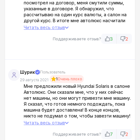
посмотрел на договор, меня смутили суммы,
указанные в договоре. Я обнаружил, что
рассчитываю на один курс валюты, а салон на
другой курс. В итоге мне автолюкс насчитали
неподъёмную сумму денег, пришлось
Читать весь отзыв
отказаться от этого авто и брать более
бюджетный вариант.
3
2
Поддерживаете отзыв?
Шурик
Пользователь
1
Очень плохо
29 августа 2021
Мне предложили новый Hyundai Solaris в салоне
Автолюкс. Они сказали мне, что у них сейчас
нет машины, но они могут привезти мне машину.
Я сказал, что готов немного подождать, пока
машина будет доставлена! В конце концов,
никто не подумал о том, чтобы завезти машину!
Я ждал 3,5 часа, но машину так и не доставили!
Читать весь отзыв
Но начали просить аванс, чтобы убедиться в
моей платежеспособности! Ошибка в том, что
7
2
Поддерживаете отзыв?
вообще сюда приперся!