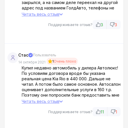
закрылся, а на самом деле переехал на другой
адрес под названием ГолдАвто, телефоны не
берут, а если и взяли, то блокируют их сразу.
Читать весь отзыв
ЛЮДИ НЕ ВЕДИТЕСЬ, мы попали и очень на
большую сумму, теперь наш автомобиль
3
3
Поддерживаете отзыв?
окажется по цене в три раза больше
Стас
Пользователь
1
Очень плохо
14 октября 2021
Купил недавно автомобиль у дилера Автолюкс!
По условиям договора вроде бы указана
реальная цена Kia Rio в 440 000. Дальше не
читал. А потом было самое основное. Автосалон
оценивает дополнительные услуги в 160 т.р.
Поэтому они попросили банк предоставить мне
авто кредит с таким расчетом. В общем, скрыли
Читать весь отзыв
реальную стоимость машины и обманным путем
подвязали меня на большой % = 27!
11
1
Поддерживаете отзыв?