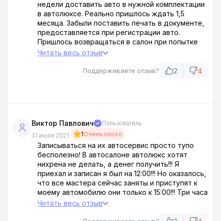
недели доставить авто в нужной комплектации
в автолюксе. Реально пришлось ждать 1,5
месяца. Забыли поставить печать в документе,
предоставляется при регистрации авто.
Пришлось возвращаться в салон при попытке
зарегистрировать авто ... (50 км. В одну
Читать весь отзыв
сторону).
Документация не соответствует реальности
2
4
Поддерживаете отзыв?
(например для трехцилиндрового авто
предоставляют документы в которых указано
количество цилиндров - четыре).
Виктор Павлович
Пользователь
1
Очень плохо
31 июля 2021
Записываться на их автосервис просто тупо
бесполезно! В автосалоне автолюкс хотят
нихрена не делать, а денег получить!!! Я
приехал и записан я был на 12:00!!! Но оказалось,
что все мастера сейчас заняты и приступят к
моему автомобилю они только к 15:00!!! Три часа
ждал! Короче масло меняли ещё полтора часа!
Читать весь отзыв
Я провёл около 5 часов в салоне автолюкс!
пунктуальность хромает!