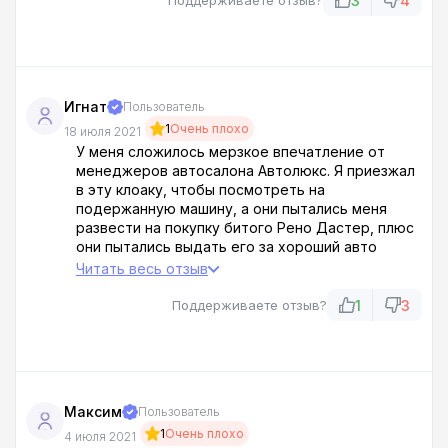
3
4
Поддерживаете отзыв?
Игнат
Пользователь
1
Очень плохо
18 июля 2021
У меня сложилось мерзкое впечатление от
менеджеров автосалона Автолюкс. Я приезжал
в эту клоаку, чтобы посмотреть на
подержанную машину, а они пытались меня
развести на покупку битого Рено Дастер, плюс
они пытались выдать его за хороший авто
транспорт. Эмоции зашкаливают. В результате я
Читать весь отзыв
постоянно ругался с этими дебилами. До
последнего настаивали на том, что автомобиль
1
3
Поддерживаете отзыв?
хорош собой. Это полный пиз**ц. Я никогда
даже в их сторону больше не гляну.
Максим
Пользователь
1
Очень плохо
4 июля 2021