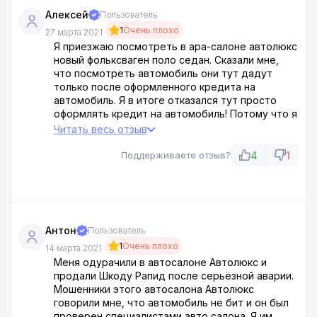
Алексей
Пользователь
1
Очень плохо
27 марта 2021
Я приезжаю посмотреть в ара-салоне автолюкс
новый фольксваген поло седан. Сказали мне,
что посмотреть автомобиль они тут дадут
только после оформленного кредита на
автомобиль. Я в итоге отказался тут просто
оформлять кредит на автомобиль! Потому что я
изначально вообще хотел купить автомобиль за
Читать весь отзыв
наличку! менеджеры этого ара-салоне
автолюкс просто е*учие мошенники! Я не
4
1
Поддерживаете отзыв?
советую вам сюда приезжать вообще!
Обманщики!
Антон
Пользователь
1
Очень плохо
14 марта 2021
Меня одурачили в автосалоне Автолюкс и
продали Шкоду Рапид после серьёзной аварии.
Мошенники этого автосалона Автолюкс
говорили мне, что автомобиль не бит и он был
проверен специалистами авто салона. Я им