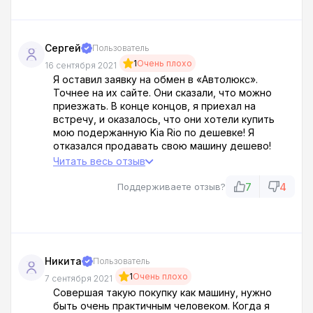
Сергей
Пользователь
1
Очень плохо
16 сентября 2021
Я оставил заявку на обмен в «Автолюкс».
Точнее на их сайте. Они сказали, что можно
приезжать. В конце концов, я приехал на
встречу, и оказалось, что они хотели купить
мою подержанную Kia Rio по дешевке! Я
отказался продавать свою машину дешево!
Менеджер рассердился на меня и попросил
Читать весь отзыв
3000, за проверку автомобиля! Оказывается,
если вы откажетесь от обмена, менеджер
7
4
Поддерживаете отзыв?
возьмет деньги на проверку машины!
Никита
Пользователь
1
Очень плохо
7 сентября 2021
Совершая такую покупку как машину, нужно
быть очень практичным человеком. Когда я