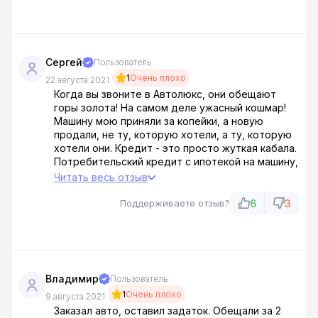
Сергей
Пользователь
1
Очень плохо
22 августа 2021
Когда вы звоните в Автолюкс, они обещают
горы золота! На самом деле ужасный кошмар!
Машину мою приняли за копейки, а новую
продали, не ту, которую хотели, а ту, которую
хотели они. Кредит - это просто жуткая кабала.
Потребительский кредит с ипотекой на машину,
процентная ставка 26%. Все как под гипнозом!
Читать весь отзыв
Вот вам и профессиональные аферисты!
Читайте, что пишут обманутые покупатели, не
6
3
Поддерживаете отзыв?
будьте идиотами !!
Владимир
Пользователь
1
Очень плохо
9 августа 2021
Заказал авто, оставил задаток. Обещали за 2