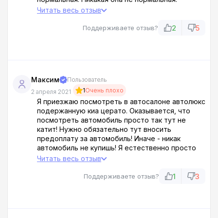
автолюкс - конченые тупые разводилы,
Читать весь отзыв
которые просто банально обманывают своих
клиентов! вы издеваетесь или что?! Я просто не
2
5
Поддерживаете отзыв?
рекомендую покупать машину в ара-салоне
автолюкс в этом! Пи*дец!
Максим
Пользователь
1
Очень плохо
2 апреля 2021
Я приезжаю посмотреть в автосалоне автолюкс
подержанную киа церато. Оказывается, что
посмотреть автомобиль просто так тут не
катит! Нужно обязательно тут вносить
предоплату за автомобиль! Иначе - никак
автомобиль не купишь! Я естественно просто
отказался покупать тут автомобиль таким
Читать весь отзыв
образом, с внесением предоплаты! Я не
советую приезжать к ним в этот конченый ара-
1
3
Поддерживаете отзыв?
салон! Повели себя ка настоящие мрази и
уроды!