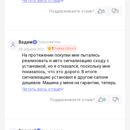
Читать весь отзыв
что это только 1 взнос и остатки вы должны
оплатить! Как избежать? Просто не приезжайте
5
2
Поддерживаете отзыв?
в Автолюкс.
Вадим
Пользователь
1
Очень плохо
26 апреля 2021
На протяжении покупки мне пытались
реализовать и авто сигнализацию сходу с
установкой, но я отказался, поскольку мне
показалось, что это дорого. В итоге
сигнализацию установил в другом салоне
дешевле. Машина у меня на гарантии, теперь
при любой проблеме у машины, ссылаются на
Читать весь отзыв
установку сигналки не у Автолюкс по этой
причине мне в ремонте по гарантии
8
1
Поддерживаете отзыв?
отказывают. Вот так и приобретай машины в
Автолюкс. Больше ни в какое время к ним не
обращусь.