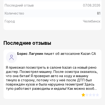
Последний отзыв
07.08.2026
Количество
81
Город
Челябинск
Последние отзывы
Борис Лагунин
пишет об автосалоне
Kazan CA
Я приезжал посмотреть в салоне kazan ca новый рено
дастер. Посмотрел машину. После осмотра оказалось,
что она битая! Я проверил авто на ходу и машину
тянуло в сторону, потому что у неё после ДТП был
повреждён кузов и была нарушена геометрия! Здесь
тупо работают разводилы и кидалы! Как можно вообще
продавать такой тотал?! Я был просто в шоке! даже в
ах*е, если быть совсем откровенным...