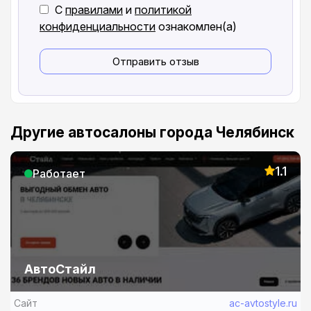
С
правилами
и
политикой
конфиденциальности
ознакомлен(а)
Отправить отзыв
Другие автосалоны города Челябинск
1.1
Работает
АвтоСтайл
Сайт
ac-avtostyle.ru