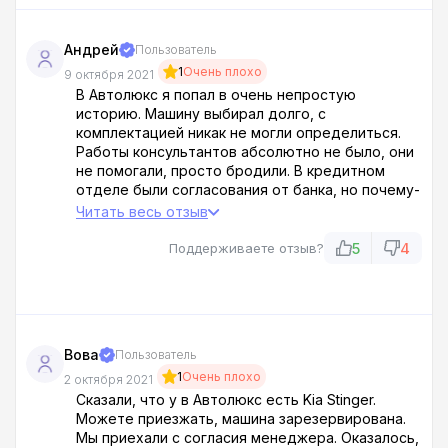
Андрей
Пользователь
1
Очень плохо
9 октября 2021
В Автолюкс я попал в очень непростую
историю. Машину выбирал долго, с
комплектацией никак не могли определиться.
Работы консультантов абсолютно не было, они
не помогали, просто бродили. В кредитном
отделе были согласования от банка, но почему-
то не то, что просил. Процентная ставка по
Читать весь отзыв
кредиту - 19 вместо обещанных 4,2%. Я от
таких предложений отказался. Никому не
5
4
Поддерживаете отзыв?
рекомендую этот салон, на пожелания клиента
не обращают внимания.
Вова
Пользователь
1
Очень плохо
2 октября 2021
Сказали, что у в Автолюкс есть Kia Stinger.
Можете приезжать, машина зарезервирована.
Мы приехали с согласия менеджера. Оказалось,