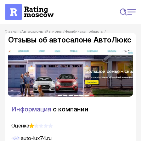
Главная
Автосалоны
Регионы
Челябинская область
Отзывы на автосалоны в Челябинске
Отзывы об автосалоне АвтоЛюкс
Отзывы об автосалоне АвтоЛюкс
Информация
о компании
Оценка
auto-lux74.ru