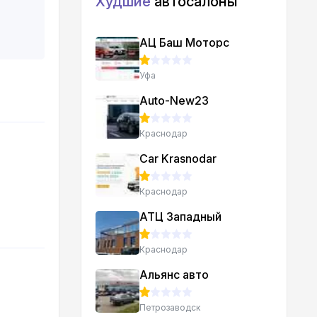
Худшие
автосалоны
АЦ Баш Моторс
Уфа
Auto-New23
Краснодар
Car Krasnodar
Краснодар
АТЦ Западный
Краснодар
Альянс авто
Петрозаводск