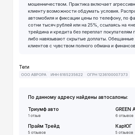
мошенничеством. Практика включает агрессивн
клиенту возможности обдумать условия. Распр
автомобиля и фиксации цены по телефону, по ф
сотни тысяч рублей или на 25%, ссылаясь на «
трейдина и кредита без переплат покупателям 
либо навязывают скрытые доплаты. Обещанные п
клиентов с чувством полного обмана и финансо
Теги
ООО АВРОРА
ИНН 6165235622
ОГРН 1236100007373
По данному адресу найдены автосалоны:
Триумф авто
GREEN 
1 отзыв
6 отзывов
Прайм Трейд
КарЮГ
5 отзывов
5 отзывов