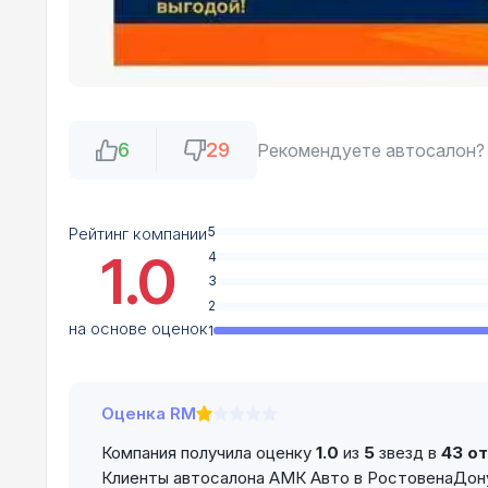
6
29
Рекомендуете автосалон?
Рейтинг компании
5
1.0
4
3
2
на основе оценок
1
Оценка RM
Компания получила оценку
1.0
из
5
звезд в
43 о
Клиенты автосалона АМК Авто в РостовенаДон