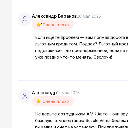
Александр Баранов
20 мая 2025
1
Очень плохо
Если ищете проблем — вам прямая дорога в 
льготным кредитом. Подвох? Льготный кред
подскакивает до среднерыночной, если не 
уже поздно что-то менять. Сволочи!
Александр
13 мая 2025
1
Очень плохо
Не верьте сотрудникам АМК Авто – они вру
базовую комплектацию Suzuki Vitara бесплат
пищалка и счет на установку! При предъявл