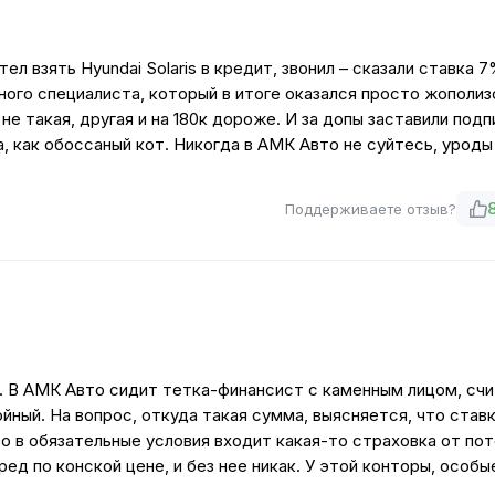
л взять Hyundai Solaris в кредит, звонил – сказали ставка 7
ного специалиста, который в итоге оказался просто жополиз
 не такая, другая и на 180к дороже. И за допы заставили подп
а, как обоссаный кот. Никогда в АМК Авто не суйтесь, уроды
Поддерживаете отзыв?
а). В АМК Авто сидит тетка-финансист с каменным лицом, сч
йный. На вопрос, откуда такая сумма, выясняется, что став
о в обязательные условия входит какая-то страховка от по
ед по конской цене, и без нее никак. У этой конторы, особы