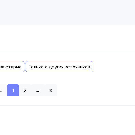
ва старые
Только с других источников
←
1
2
→
»