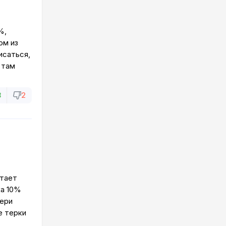
%,
ом из
исаться,
 там
8
2
итает
ка 10%
тери
е терки