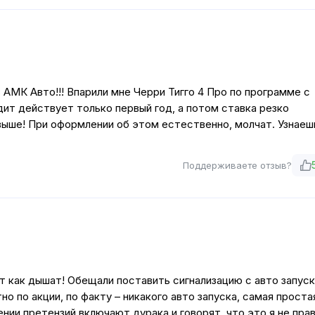
АМК Авто!!! Впарили мне Черри Тигго 4 Про по программе с
ит действует только первый год, а потом ставка резко
выше! При оформлении об этом естественно, молчат. Узнаешь
Поддерживаете отзыв?
т как дышат! Обещали поставить сигнализацию с авто запус
но по акции, по факту – никакого авто запуска, самая проста
ении претензий включают дурака и говорят, что это я не пра