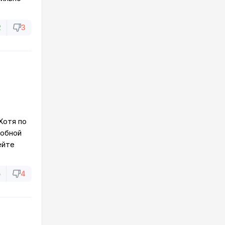
2
3
Хотя по
добной
ейте
5
4