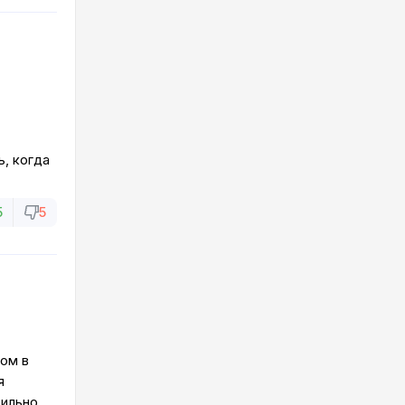
, когда
5
5
ком в
я
вильно