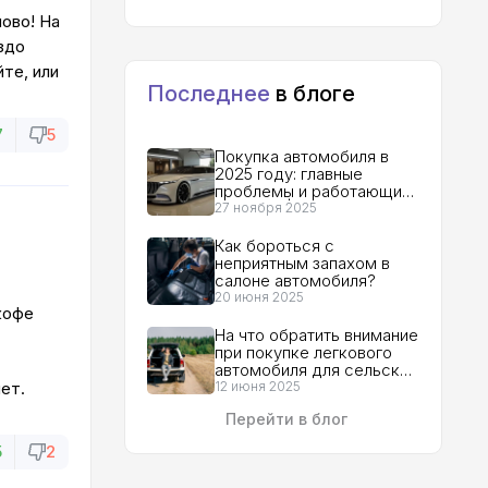
лово! На
здо
йте, или
Последнее
в блоге
7
5
Покупка автомобиля в
2025 году: главные
проблемы и работающие
решения | Гид для
27 ноября 2025
покупателя
Как бороться с
неприятным запахом в
салоне автомобиля?
20 июня 2025
кофе
На что обратить внимание
при покупке легкового
автомобиля для сельской
местности?
ет.
12 июня 2025
Перейти в блог
5
2