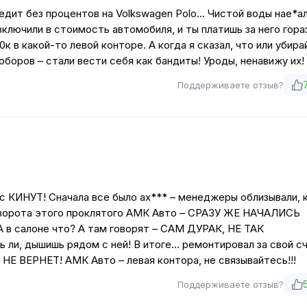
дит без процентов на Volkswagen Polo... Чистой воды нае*а
ключили в стоимость автомобиля, и ты платишь за него гора
к в какой-то левой конторе. А когда я сказал, что или убира
ров – стали вести себя как бандиты! Уроды, ненавижу их!
Поддерживаете отзыв?
ас КИНУТ! Сначала все было ах*** – менеджеры облизывали, 
а ворота этого проклятого АМК Авто – СРАЗУ ЖЕ НАЧАЛИСЬ
в салоне что? А там говорят – САМ ДУРАК, НЕ ТАК
и, дышишь рядом с ней! В итоге… ремонтировал за свой сч
НЕ ВЕРНЕТ! АМК Авто – левая контора, не связывайтесь!!!
Поддерживаете отзыв?