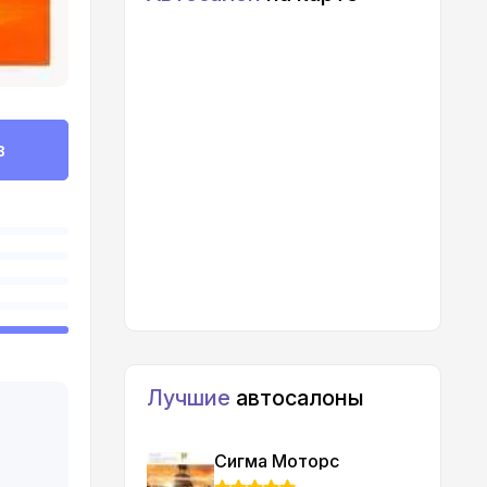
в
Лучшие
автосалоны
Сигма Моторс