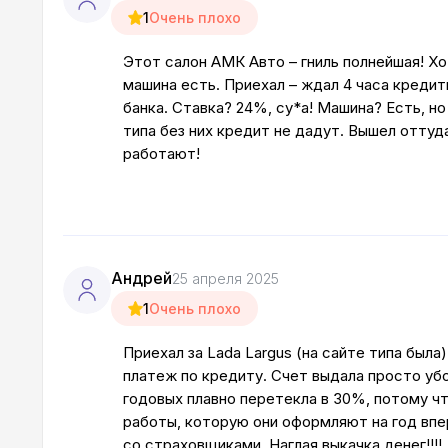
1
Очень плохо
Этот салон АМК Авто – гниль полнейшая! Хоте
машина есть. Приехал – ждал 4 часа кредит
банка. Ставка? 24%, су*а! Машина? Есть, но
типа без них кредит не дадут. Вышел оттуд
работают!
Андрей
25 апреля 2025
1
Очень плохо
Приехал за Lada Largus (на сайте типа был
платеж по кредиту. Счет выдала просто убо
годовых плавно перетекла в 30%, потому чт
работы, которую они оформляют на год впер
со страховщиками. Наглая выкачка денег!!!!