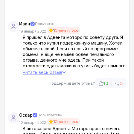
Иван
Пользователь
1
Очень плохо
19 января 2022
Я пришел в Адвента моторс по совету друга. Я
только что купил подержанную машину. Хотел
обменять свой Шеви на новый по программе
обмена. Я еще не нашел более печального
отзыва, данного мне здесь. При такой
стоимости сдать машину в утиль будет намного
дороже, возмутился такой салонной работой,
Читать весь отзыв
развернулся и ушел.
10
5
Поддерживаете отзыв?
Оскар
Пользователь
1
Очень плохо
10 января 2022
В автосалоне Адвента Моторс просто нечего