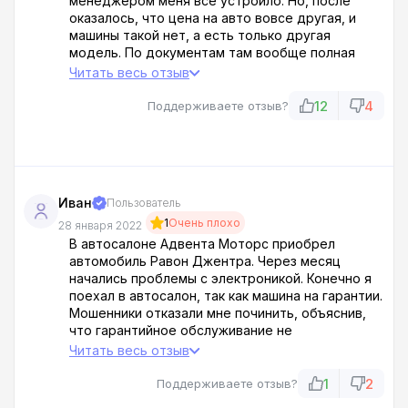
менеджером меня все устроило. Но, после
оказалось, что цена на авто вовсе другая, и
машины такой нет, а есть только другая
модель. По документам там вообще полная
лажа, не знаю, кто вообще покупает тут авто,
Читать весь отзыв
дурят на каждом шагу.
12
4
Поддерживаете отзыв?
Иван
Пользователь
1
Очень плохо
28 января 2022
В автосалоне Адвента Моторс приобрел
автомобиль Равон Джентра. Через месяц
начались проблемы с электроникой. Конечно я
поехал в автосалон, так как машина на гарантии.
Мошенники отказали мне починить, объяснив,
что гарантийное обслуживание не
распространяется к электронике. Предложили
Читать весь отзыв
внимательно изучать документы и не
тревожить их своими проблемами.
1
2
Поддерживаете отзыв?