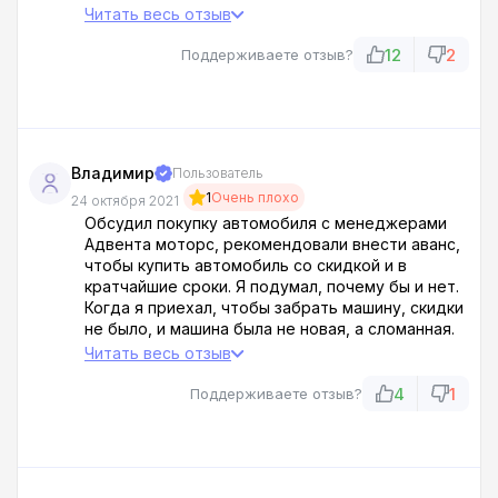
был единственным приятным человеком, с
Читать весь отзыв
которым мы встретились в адвента моторс,
срочно оформлял документы и извинялся.
12
2
Поддерживаете отзыв?
Рядовые же менеджеры хамят и не ценят
клиентов!
Владимир
Пользователь
1
Очень плохо
24 октября 2021
Обсудил покупку автомобиля с менеджерами
Адвента моторс, рекомендовали внести аванс,
чтобы купить автомобиль со скидкой и в
кратчайшие сроки. Я подумал, почему бы и нет.
Когда я приехал, чтобы забрать машину, скидки
не было, и машина была не новая, а сломанная.
С персоналом салона было бесполезно
Читать весь отзыв
разбираться не в кабинете, а в сплошном хаосе.
Я улажу дела с адвокатами, надеюсь вернуть
4
1
Поддерживаете отзыв?
аванс, хотя бы часть его.