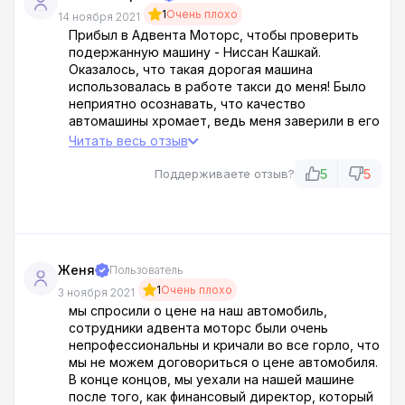
1
Очень плохо
14 ноября 2021
Прибыл в Адвента Моторс, чтобы проверить
подержанную машину - Ниссан Кашкай.
Оказалось, что такая дорогая машина
использовалась в работе такси до меня! Было
неприятно осознавать, что качество
автомашины хромает, ведь меня заверили в его
безупречном состоянии! Прежде всего обидно,
Читать весь отзыв
что по телефону говорят одно, приезжаешь и
не испытываешь радости от увиденной
5
5
Поддерживаете отзыв?
картины!
Женя
Пользователь
1
Очень плохо
3 ноября 2021
мы спросили о цене на наш автомобиль,
сотрудники адвента моторс были очень
непрофессиональны и кричали во все горло, что
мы не можем договориться о цене автомобиля.
В конце концов, мы уехали на нашей машине
после того, как финансовый директор, который