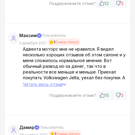
обман! Завлекают в салон откровенной ложью!
12
3
Поддерживаете отзыв?
Максим
Пользователь
1
Очень плохо
2 декабря 2021
Адвента моторс мне не нравился. Я видел
несколько хороших отзывов об этом салоне и у
меня сложилось нормальное мнение. Вот
обычный развод из-за денег, так что в
реальности все меньше и меньше. Приехал
покупать Volkswagen Jetta, уехал без покупки. А
пока оформлял документы на машину то сделал
Читать весь отзыв
тест-драйв, выяснилось, что скидку урезали, из
обещанных 20%, скинули только 5%.
15
3
Поддерживаете отзыв?
Дамир
Пользователь
1
Очень плохо
28 ноября 2021