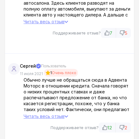
автосалона. Здесь клиентов разводят на
полную оплату автомобиля, выкупают за деньги
клиента авто у настоящего дилера. А дальше с
помощью нехитрых манипуляций клиента
Читать весь отзыв
вынуждают подписаться под заведомо
невыгодными условиями, согласно которым он
7
5
Поддерживаете отзыв?
должен доплатить кругленькую сумму, иначе
автомобиль не получит. Таким образом
автосалон получает 100% выгоду, а его клиенты
многотысячные долги.
Сергей
Пользователь
1
Очень плохо
11 июля 2021
Обычно лучше не обращаться сюда в Адвента
Моторс в отношении кредита. Сначала говорят
о низких процентных ставках и даже
распечатывают предложение от банка, но что
касается регистрации, похоже, что у банка
таких условий нет. Фактически, они предлагают
дорогую процентную ставку и вы понимаете,
Читать весь отзыв
что платите не только за автомобиль, но и
свыше того. Цену на автомобили не знают даже
12
2
Поддерживаете отзыв?
сами эти «торгаши». У каждого менеджера своя
цена, и она меняется каждый раз.