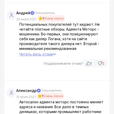
Андрей
Пользователь
1
Очень плохо
28 июля 2021
Потенциальных покупателей тут кидают. Не
читайте платные обзоры. Адвента Моторс -
мошенники. Во-первых, они позиционируют
себя как дилер Логана, хотя на сайте
производителя такого дилера нет. Второй -
минимальная рекомендованная
производителем розничная цена на этот
Читать весь отзыв
автомобиль - 890 000 рублей, но салон делает
скидку в 250 000 рублей. Этого просто не
1
3
Поддерживаете отзыв?
может быть по определению. Просто
аттракцион неслыханной щедрости.
Александр
Пользователь
1
Очень плохо
15 июля 2021
Автосалон адвента моторс постоянно меняет
адреса и названия. Все дело в темных
делишках, которыми промышляют работники