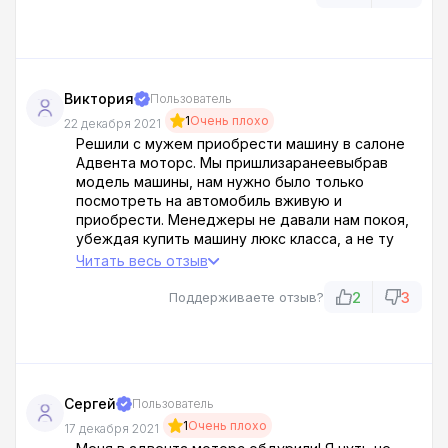
Виктория
Пользователь
1
Очень плохо
22 декабря 2021
Решили с мужем приобрести машину в салоне
Адвента моторс. Мы пришлизаранеевыбрав
модель машины, нам нужно было только
посмотреть на автомобиль вживую и
приобрести. Менеджеры не давали нам покоя,
убеждая купить машину люкс класса, а не ту
«развалюху» которую выбрали мы.Я не люблю
Читать весь отзыв
такое поведение персонала. Это наглость и
непрофессионализм!
2
3
Поддерживаете отзыв?
Сергей
Пользователь
1
Очень плохо
17 декабря 2021