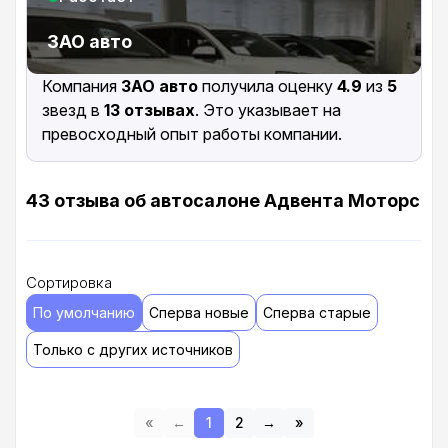
ЗАО авто
Компания
ЗАО авто
получила оценку
4.9
из
5
звезд в
13 отзывах
. Это указывает на
превосходный опыт работы компании.
43 отзыва об автосалоне Адвента Моторс
Сортировка
По умолчанию
Сперва новые
Сперва старые
Только с других источников
«
←
1
2
→
»