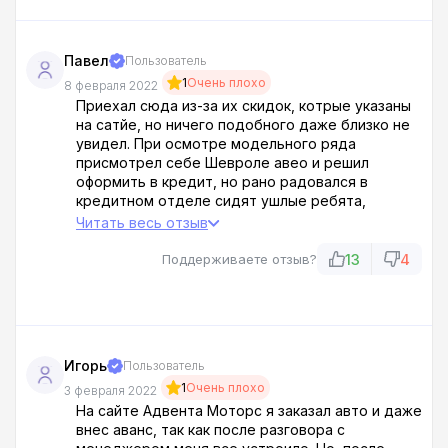
Павел
Пользователь
1
Очень плохо
8 февраля 2022
Приехал сюда из-за их скидок, котрые указаны
на сатйе, но ничего подобного даже близко не
увидел. При осмотре модельного ряда
присмотрел себе Шевроле авео и решил
оформить в кредит, но рано радовался в
кредитном отделе сидят ушлые ребята,
которые вместо 14% оформляют под 21%.
Читать весь отзыв
Похлу работают с банком, отсюда такое и
рвение угодить им. Не стал разбираться
13
4
Поддерживаете отзыв?
отозвал заявку не кредит и ушел оттуда.
Игорь
Пользователь
1
Очень плохо
3 февраля 2022
На сайте Адвента Моторс я заказал авто и даже
внес аванс, так как после разговора с