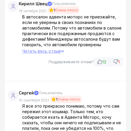
Кирилл Швец
Пользователь
1
Очень плохо
19 октября 2021
В автосалон адвента моторс не приезжайте,
если не уверены в своих познаниях по
автомобилям. Потому что автомобили в салоне
практически все подержанные продаются с
дефектами! Менеджеры автосалона будут вам
говорить, что автомобили проверены
экспертами и в дополнительных проверках не
Читать весь отзыв
нуждаются. Не слушайте их, проверяйте всё
сами! Оказывается в салоне продают битые
12
1
Поддерживаете отзыв?
автомобили! Мне один солярис пытались
продать с проблемами по двигателю, а другой -
битый
Сергей
Пользователь
1
Очень плохо
10 сентября 2021
Я все это прекрасно понимаю, потому что сам
пережил этот кошмар. Только тем, кто
собирается ехать в Адвента Моторс, хочу
сказать, чтобы они ничего не подписывали и не
платили, пока они не убедятся на 100%, что