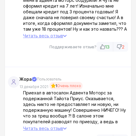
Меня в адвента моторс обдурили! Я чуть не
оформил кредит на 7 лет! Изначально мне
обещали кредит под 3 процента годовых! Я
даже сначала не поверил своему счастью! А в
итоге, когда оформлял документы заметил, что
там уже 18 процентов! Ну и как это назвать??? А
если бы я не досмотрелся! Просто ищут выгоду
Читать весь отзыв
как нажиться на простых людях! Лучше сюда не
ходить и обращаться напрямую к официальным
13
2
Поддерживаете отзыв?
диллерам!
Жора
Пользователь
1
Очень плохо
13 декабря 2021
Приехал в автосалон Адвента Моторс за
подержанной Тайота Приус. Оказывается,
здесь никто не предоставляет ни новую, ни
подержанную машину! Совершенно НИЧЕГО! Ну
что за треш вообще ?! В салоне этом
покупателей разводят по приезду, а ведь в
салоне Адвента Моторс не было ни новой, ни
Читать весь отзыв
подержанной машины! Мошенничество и явный