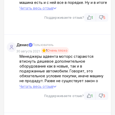
машина есть и с ней все в порядке. Ну и в итоге
стоимость, даже если с машиной все в порядке,
Читать весь отзыв
цена обязательно вырастет на несколько сотен
тысяч, это факт. Поэтому купить машину без
1
5
Поддерживаете отзыв?
проблем, внеплановых затрат и осложнений не
получится.
Денис
Пользователь
1
Очень плохо
30 августа 2021
Менеджеры адвента моторс стараются
втиснуть дешевое дополнительное
оборудование как в новые, так и в
подержанные автомобили. Говорят, это
обязательное условие покупки, иначе машину
не продадут. Разве не существует закон о
защите прав потребителей, в котором
Читать весь отзыв
говорится, что продавцу разрешено, а что нет.
В салоне доп оборудование ставят там, где это
1
3
Поддерживаете отзыв?
нужно и ненужно, без согласия клиента и уж
тем более называть это обязательным
условием - это ПЕРЕБОР!