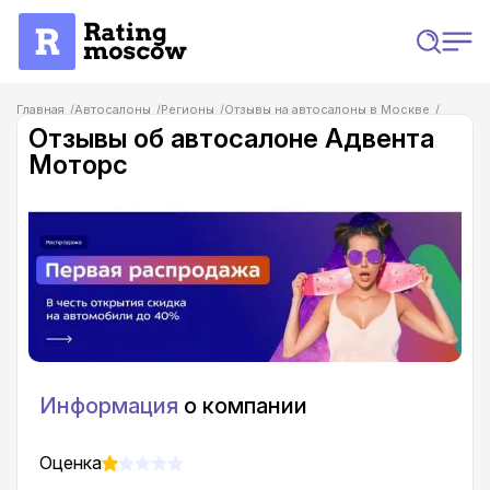
Главная
Автосалоны
Регионы
Отзывы на автосалоны в Москве
Отзывы об автосалоне Адвента Моторс
Отзывы об автосалоне Адвента
Моторс
Информация
о компании
Оценка