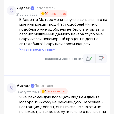
Андрей
Пользователь
1
Очень плохо
21 августа 2021
В Адвента Моторс меня кинули и заявили, что на
моё имя кредит под 4,9% одобрен! Ничего
подобного мне одобрено не было в этом авто
салоне! Мошенники данного центра глупо мне
накручивали непомерный процент и допы к
автомобилю! Накрутили восемнадцать
процентов по кредиту и допы + КАСКО + пару
Читать весь отзыв
ненужных дорожных карт, которыми никогда не
воспользуюсь, но их тут просто навязывают!
9
1
Поддерживаете отзыв?
Разочарован!
Михаил
Пользователь
1
Очень плохо
14 августа 2021
Я не рекомендую посещать людям Адвента
Моторс. И никому не рекомендую. Персонал -
настоящие дебилы, они ничего не знают и не
понимают, а также возмутительно отвечают на