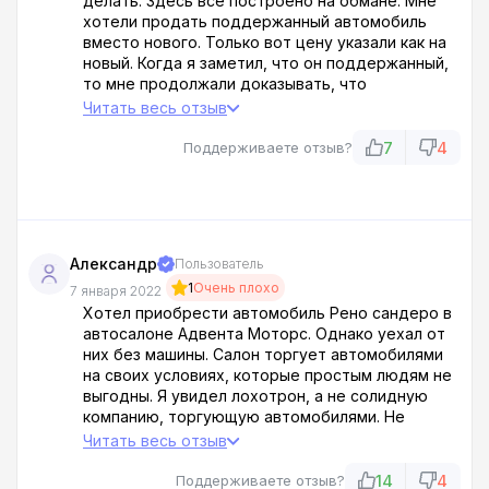
делать. Здесь все построено на обмане. Мне
хотели продать поддержанный автомобиль
вместо нового. Только вот цену указали как на
новый. Когда я заметил, что он поддержанный,
то мне продолжали доказывать, что
автомобиль новый. Врут прямо в глаза и не
Читать весь отзыв
краснеют ироды.
7
4
Поддерживаете отзыв?
Александр
Пользователь
1
Очень плохо
7 января 2022
Хотел приобрести автомобиль Рено сандеро в
автосалоне Адвента Моторс. Однако уехал от
них без машины. Салон торгует автомобилями
на своих условиях, которые простым людям не
выгодны. Я увидел лохотрон, а не солидную
компанию, торгующую автомобилями. Не
рекомендую автосалон Адвента Моторс!
Читать весь отзыв
Обращайтесь только к профессионалам.
14
4
Поддерживаете отзыв?