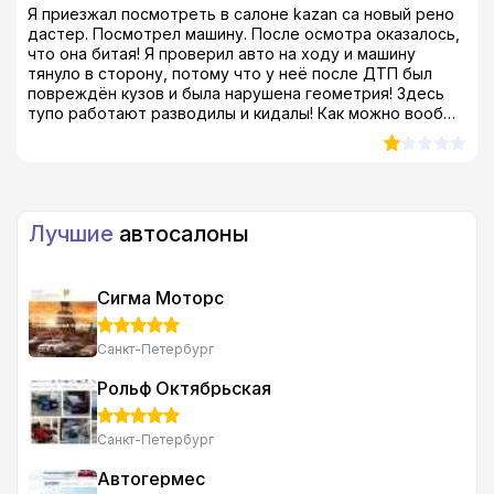
Я приезжал посмотреть в салоне kazan ca новый рено
дастер. Посмотрел машину. После осмотра оказалось,
что она битая! Я проверил авто на ходу и машину
тянуло в сторону, потому что у неё после ДТП был
повреждён кузов и была нарушена геометрия! Здесь
тупо работают разводилы и кидалы! Как можно вообще
продавать такой тотал?! Я был просто в шоке! даже в
ах*е, если быть совсем откровенным...
Лучшие
автосалоны
Сигма Моторс
Санкт-Петербург
Рольф Октябрьская
Санкт-Петербург
Автогермес