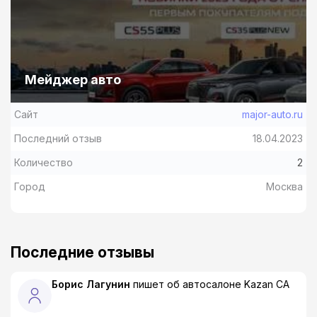
Мейджер авто
Сайт
major-auto.ru
Последний отзыв
18.04.2023
Количество
2
Город
Москва
Последние отзывы
Борис Лагунин
пишет об автосалоне
Kazan CA