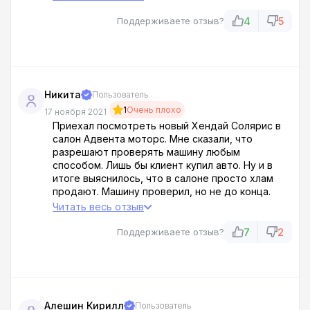
вызвала только отвращение! Короче после
посещения этого салона остался только один
4
5
Поддерживаете отзыв?
минус !! Аферисты!
Никита
Пользователь
1
Очень плохо
17 ноября 2021
Приехал посмотреть новый Хендай Солярис в
салон Адвента моторс. Мне сказали, что
разрешают проверять машину любым
способом. Лишь бы клиент купил авто. Ну и в
итоге выяснилось, что в салоне просто хлам
продают. Машину проверил, но не до конца.
Поскольку мне не разрешили завершить
Читать весь отзыв
проверку н наличие скрученного пробега явное.
Что-то значит скрывают, гады.
7
2
Поддерживаете отзыв?
Алешин Кирилл
Пользователь