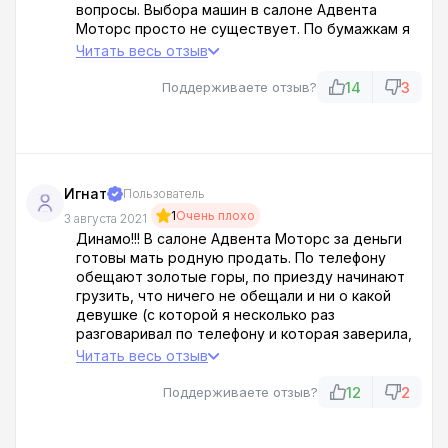
вопросы. Выбора машин в салоне Адвента
Моторс просто не существует. По бумажкам я
мог сам изучать информацию об автомобилях.
Читать весь отзыв
Поэтому советую вышеперечисленному
руководству более грамотно подбирать кадры
14
3
Поддерживаете отзыв?
для работы с клиентами.
Игнат
Пользователь
1
Очень плохо
3 августа 2021
Динамо!!! В салоне Адвента Моторс за деньги
готовы мать родную продать. По телефону
обещают золотые горы, по приезду начинают
грузить, что ничего не обещали и ни о какой
девушке (с которой я несколько раз
разговаривал по телефону и которая заверила,
что все есть и по такой-то цене) они не
Читать весь отзыв
слышали ... И дозвониться до нее теперь
невозможно. ЗАБУДЬТЕ об этой конторе
12
2
Поддерживаете отзыв?
Адвента Моторс! Это шарага!