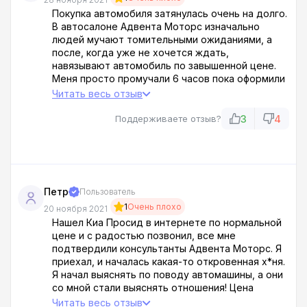
Покупка автомобиля затянулась очень на долго.
В автосалоне Адвента Моторс изначально
людей мучают томительными ожиданиями, а
после, когда уже не хочется ждать,
навязывают автомобиль по завышенной цене.
Меня просто промучали 6 часов пока оформили
документы. Проходите мимо этого автосалона
Читать весь отзыв
- вот вам мой совет.
3
4
Поддерживаете отзыв?
Петр
Пользователь
1
Очень плохо
20 ноября 2021
Нашел Киа Просид в интернете по нормальной
цене и с радостью позвонил, все мне
подтвердили консультанты Адвента Моторс. Я
приехал, и началась какая-то откровенная х*ня.
Я начал выяснять по поводу автомашины, а они
со мной стали выяснять отношения! Цена
значительно выросла, а грубость рабочих
Читать весь отзыв