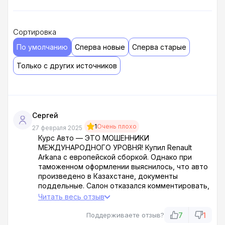
Сортировка
По умолчанию
Сперва новые
Сперва старые
Только с других источников
Сергей
1
Очень плохо
27 февраля 2025
Курс Авто — ЭТО МОШЕННИКИ
МЕЖДУНАРОДНОГО УРОВНЯ! Купил Renault
Arkana с европейской сборкой. Однако при
таможенном оформлении выяснилось, что авто
произведено в Казахстане, документы
поддельные. Салон отказался комментировать,
заявив, что они лишь посредники. Таможня
Читать весь отзыв
наложила штраф 300 тысяч, машину изъяли на
пол года. Теперь сужусь, но шансов ноль —
7
1
Поддерживаете отзыв?
договор составлен не в мою пользу!