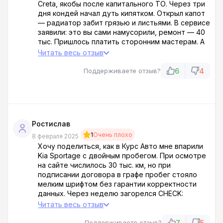
Creta, якобы после капитального ТО. Через три
дня кондей начал дуть кипятком. Открыл капот
— радиатор забит грязью и листьями. В сервисе
заявили: это вы сами намусорили, ремонт — 40
тыс. Пришлось платить сторонним мастерам. А
ещё в багажнике нашёл ржавые ключи от
Читать весь отзыв
предыдущего владельца. И после этого они
будут уверять, что проводили полное ТО?!
6
4
Поддерживаете отзыв?
Ростислав
1
Очень плохо
8 февраля 2025
Хочу поделиться, как в Курс Авто мне впарили
Kia Sportage с двойным пробегом. При осмотре
на сайте числилось 30 тыс. км, но при
подписании договора в графе пробег стояло
мелким шрифтом без гарантии корректности
данных. Через неделю загорелся CHECK:
диагностика показала износ цепи ГРМ как на 120
Читать весь отзыв
тыс. км! Пришёл ругаться — менеджер
ухмыльнулся, мол, вы же сами подписались, что
7
5
Поддерживаете отзыв?