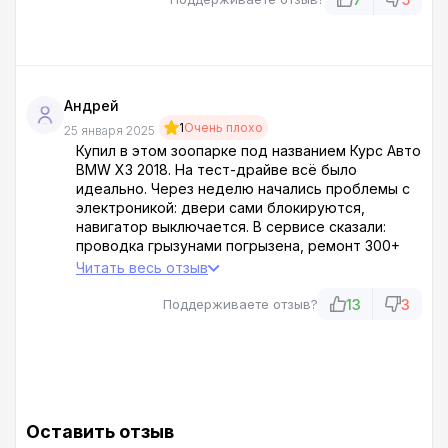
претензий нет. За ремонт выложил 85 тысяч, а
они теперь трубку не берут. Совет: берите
магнитометр и лупу в этот лохотрон.
Андрей
1
Очень плохо
25 января 2025
Купил в этом зоопарке под названием Курс Авто
BMW X3 2018. На тест-драйве всё было
идеально. Через неделю начались проблемы с
электроникой: двери сами блокируются,
навигатор выключается. В сервисе сказали:
проводка грызунами погрызена, ремонт 300+
тыс. Салон отказался даже диагностику делать.
Читать весь отзыв
Интересно, где они машины хранят — в сарае с
крысами?
13
3
Поддерживаете отзыв?
Оставить отзыв