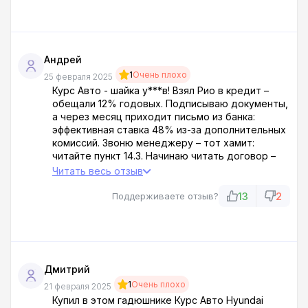
Андрей
1
Очень плохо
25 февраля 2025
Курс Авто - шайка у***в! Взял Рио в кредит –
обещали 12% годовых. Подписываю документы,
а через месяц приходит письмо из банка:
эффективная ставка 48% из-за дополнительных
комиссий. Звоню менеджеру – тот хамит:
читайте пункт 14.3. Начинаю читать договор –
оказывается, ежемесячная плата за
Читать весь отзыв
сопровождение сделки 5 тыс. рублей!
Приезжаю в салон требовать расторжения –
13
2
Поддерживаете отзыв?
охранник выволок за шкирку. Полиция разводит
руками. Теперь плачу как лох за машину,
которой даже толком не пользуюсь.
Дмитрий
1
Очень плохо
21 февраля 2025
Купил в этом гадюшнике Курс Авто Hyundai