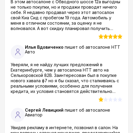
В этом автосалоне с Обводного шоссе 12а выгодны
не только покупки, но и продажи проводят ничего
себе. Я недавно продавал через этот автосалон
свой Киа Сид с пробегом 19 года. Автомобиль у
меня в отличном состоянии, за оценку я не
волновался. А вот скидку планировал получить
неплохую. Так и вышло. Мне на покупку новой тачки
оформили 150 тысяч. Больше, чем в других
автосалонах в Тольятти. Авто взял выгодно, да и
Илья Вдовиченко
пишет об автосалоне
НТТ
мою тачку обменяли быстро, я доволен работой
Авто
автоцентра М Авто
Уверяли, я не найду лучших предложений в
Екатеринбурге, чем у автосалона НТТ авто на
Селькоровской 82В. Заинтересован был в покупке
нового хавала ф7 но я бы сказал, что сталкиваясь с
реальными условиями, особенно для получения
кредита, их условия становятся действительно
беспределом! Сотрудники обещают выгодные
условия автокредитования, но ни х*я подобного. Не
понимаю, почему мне оформили 32%??? Не
Сергей Левицкий
пишет об автосалоне
удивительно, что не рекомендую пользоваться их
Авиатор
услугами! Лично я смылся сразу как спалил в
договоре подобные условия... я еще не сошел с
Увидев рекламу в интернете, позвонил в салон. На
ума!! за пять лет это 160% переплаты...
мои вопросы отвечал менеджер, представившийся