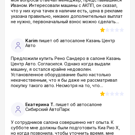
Иваном. Интересовали машины с АКПП, он сказал,
что у них куча тачек в наличии есть, цена в рекламе
указана правильно, никаких дополнительных выплат
не нужно, первоначальный взнос можно сделать
картой, дорогу до салона оплатят. В субботу с
другом приехали на Максима Горького 66, и
выясняется, что в машине, о которой шла речь,
Karim
пишет об автосалоне
Казань Центр
стоит робот. Дальше – больше, первоначальный
Авто
взнос нужно вносить намного большего размера.
Через почти 4 часа ожидания, машину по цене в
Предложили купить Рено Сандеро в салоне Казань
рекламе купить уже нельзя. Нужно банку оплатить
Центр Авто. Согласился. Однако когда выдали
страховку, плюс ежемесячный платеж намного
машину, я остался крайне недоволен.
выше, почти что в два раза от обещанного, ну и
Установленное оборудование было настолько
первоначальный взнос. В итоге стоимость
некачественным, что я бы даже не рассматривал
автомобиля увеличивается чуть ли не вдвое!!! Уехал
покупку такого авто. Несмотря на то, что
ни с чем. Напрасно потерян день, потрачены деньги
документы на доп. опции были оформлены
на дорогу, досрочно закрыт депозит, потеряны
правильно, они были не качественные…. Продавцы
проценты по вкладу. Люди!!! Не обращайтесь туда,
дурят клиентов как минимум в этом аспекте, а еще
ни к чему хорошему это не приведет, я про
Екатерина Т.
пишет об автосалоне
у них не такой уж и большой автопарк и цены выше
автосалон авиатор отзывы почитал, понял что попал
Сибирский АвтоПарк
чем на сайте, сказали что это связанно с тем, что
на стандартную лживую схему работы с
они не ответственны за рекламу в интернете, этим
клиентами... куча народа уже жалуется на то как
У сотрудников салона совершенно нет опыта. К
другие люди занимаются... как будто мне от этого
действует этот автоцентр!
субботе мне должны были подготовить Киа Рио Х,
легче или тем кто едет в Казань за сотни
но когда позвонила, чтобы уточнить время, мне
километров в надежде сэкономить а эти черти их