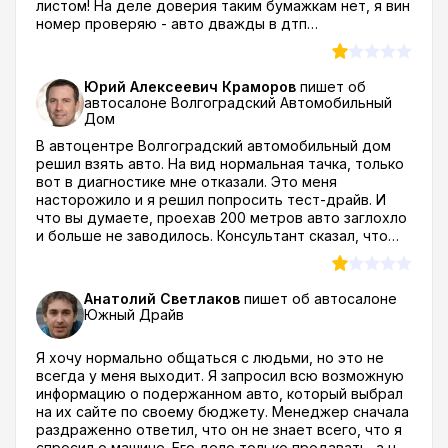
листом! На деле доверия таким бумажкам нет, я вин
номер проверяю - авто дважды в дтп
участвовало..об этом сотрудники молчат как и о
скрученном пробеге... Вы скажите, вы как, совсем за
дебила полного клиента держите? Тем кто
Юрий Алексеевич Краморов
пишет об
планирует купить авто в Краснодаре я посоветую
автосалоне
Волгоградский Автомобильный
избегать поездки в автосалон на Российскую 490,
Дом
потому что по личному опыту и отзывам об
В автоцентре Волгоградский автомобильный дом
автоцентре Кубань драйв вырисовывается ясная
решил взять авто. На вид нормальная тачка, только
картина - это серый дилер - перекупщики!
вот в диагностике мне отказали. Это меня
насторожило и я решил попросить тест-драйв. И
что вы думаете, проехав 200 метров авто заглохло
и больше не заводилось. Консультант сказал, что
это редкое явление и мастер все исправит, пока я
буду оформлять документы. Я естественно сразу с
ними попрощался! А как бы вы на моем месте
Анатолий Светлаков
пишет об автосалоне
поступили? Там было еще много других факторов
Южный Драйв
которые повлияли на мое решение.. например
модельный ряд небольшой, на сайте обещают
Я хочу нормально общаться с людьми, но это не
сотни авто в наличии, а реально там даже 50 тачек
всегда у меня выходит. Я запросил всю возможную
нет... Кроме того я про автосалон Волгоградский
информацию о подержанном авто, который выбрал
автомобильный дом отзывы читал, очень много
на их сайте по своему бюджету. Менеджер сначала
негатива которому я не поверил прям уж на 100%,
раздраженно ответил, что он не знает всего, что я
но к сведению принял и когда многие сценарии из
спросил о машине. Его дело только продавать, а не