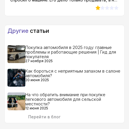
них стали сбываться, то понял что надо валить..Так
давать информацию. Странно, конечно, как можно
что этого дилера с Исторической 162 я советовать
продавать то, в чем не разбираешься. Точно решил
не буду никому.
не связываться с этим автодилером когда про
автосалон Южный драйв отзывы почитал, слишком
много негатива, люди просто так писать не будут...
Другие
статьи
Покупка автомобиля в 2025 году: главные
проблемы и работающие решения | Гид для
покупателя
27 ноября 2025
Как бороться с неприятным запахом в салоне
автомобиля?
20 июня 2025
На что обратить внимание при покупке
легкового автомобиля для сельской
местности?
12 июня 2025
Перейти в блог