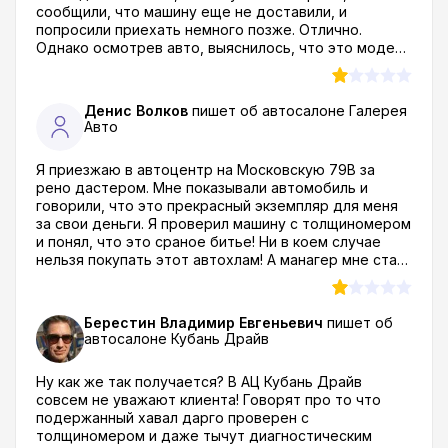
сообщили, что машину еще не доставили, и
разводят как лохов.. Стоит заглянуть в отзывы об
попросили приехать немного позже. Отлично.
автосалоне Казань Центр авто и понимаешь
Однако осмотрев авто, выяснилось, что это модель
насколько жадные люди там работают..
2018 года. И это несмотря на то, что меня уверяли,
что она намного новее. Наглая ложь! Как приехала,
сразу решила в интернете всем свой опыт
Денис Волков
пишет об автосалоне
Галерея
посещения этого автоцентра передать, а тут уже
Авто
чуть ли не сотни отзывов от недовольных
клиентов... Для меня лично автосалон Сибирский
Я приезжаю в автоцентр на Московскую 79В за
автопарк это худший автодилер в Новосибирске!
рено дастером. Мне показывали автомобиль и
говорили, что это прекрасный экземпляр для меня
за свои деньги. Я проверил машину с толщиномером
и понял, что это сраное битье! Ни в коем случае
нельзя покупать этот автохлам! А манагер мне стал
грубить после моего отказа! Говорит, что их так
уже достали такие разборчивые клиенты как я!
Слушайте, идите нахрен!! Себе этот хлам
Берестин Владимир Евгеньевич
пишет об
оставляйте! После этого уехал... дома почитал об
автосалоне
Кубань Драйв
автосалоне Галерея Авто отзывы и понял что это их
"фирменный" стиль работы с посетителями... не
Ну как же так получается? В АЦ Кубань Драйв
знаю долго ли они при таком раскладе
совсем не уважают клиента! Говорят про то что
проработают..
подержанный хавал дарго проверен с
толщиномером и даже тычут диагностическим