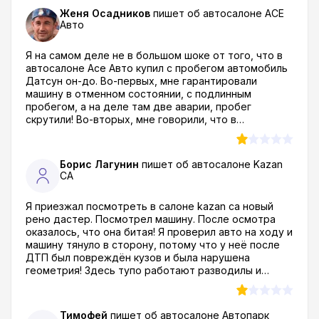
Женя Осадников
пишет об автосалоне
АСЕ
Авто
Я на самом деле не в большом шоке от того, что в
автосалоне Асе Авто купил с пробегом автомобиль
Датсун он-до. Во-первых, мне гарантировали
машину в отменном состоянии, с подлинным
пробегом, а на деле там две аварии, пробег
скрутили! Во-вторых, мне говорили, что в
документах один собственник, обманули, их было
четыре!!! Дело в том ,что в момент покупки мне
показывали копию, а оригинал абсолютно отличался.
Борис Лагунин
пишет об автосалоне
Kazan
Это УЖАС!!!
CA
Я приезжал посмотреть в салоне kazan ca новый
рено дастер. Посмотрел машину. После осмотра
оказалось, что она битая! Я проверил авто на ходу и
машину тянуло в сторону, потому что у неё после
ДТП был повреждён кузов и была нарушена
геометрия! Здесь тупо работают разводилы и
кидалы! Как можно вообще продавать такой тотал?!
Я был просто в шоке! даже в ах*е, если быть совсем
откровенным...
Тимофей
пишет об автосалоне
Автопарк