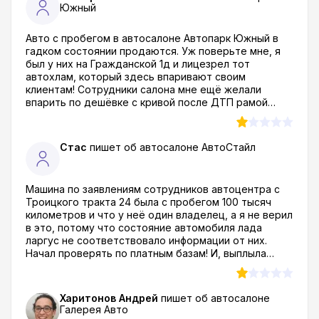
Южный
Авто с пробегом в автосалоне Автопарк Южный в
гадком состоянии продаются. Уж поверьте мне, я
был у них на Гражданской 1д и лицезрел тот
автохлам, который здесь впаривают своим
клиентам! Сотрудники салона мне ещё желали
впарить по дешёвке с кривой после ДТП рамой
Фольксваген Гольф! Решили наверное что я лох
педальный которому можно впарить что угодно! Я
сколько уже машин сменил, во многих автоцентрах
Стас
пишет об автосалоне
АвтоСтайл
покупал и вот как на духу скажу - хуже автодилера
чем автопарк Южный в Ставрополе я не встречал
еще!
Машина по заявлениям сотрудников автоцентра с
Троицкого тракта 24 была с пробегом 100 тысяч
километров и что у неё один владелец, а я не верил
в это, потому что состояние автомобиля лада
ларгус не соответствовало информации от них.
Начал проверять по платным базам! И, выплыла
инфа, что автомобиль после 5 владельцев и он
работал в такси, а как они мне лепили что работают
честно и прозрачно...Я после такого даже смотреть
Харитонов Андрей
пишет об автосалоне
не буду в сторону автосалона АвтоСтайл и вам того
Галерея Авто
же советую. Челябинск город большой и