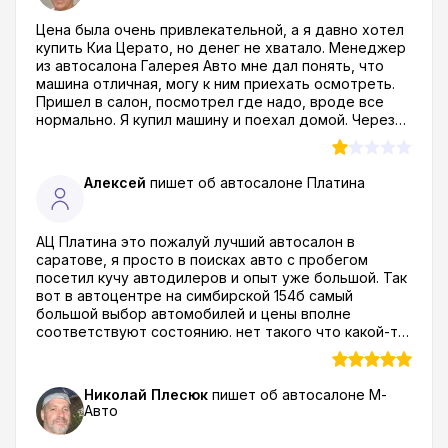
нормальных автодилеров тут полно, к ним и
Цена была очень привлекательной, а я давно хотел
обращайтесь, а ездить вот в такие конторы
купить Киа Церато, но денег не хватало. Менеджер
которые много обещают и врут по всем пунктам -
из автосалона Галерея Авто мне дал понять, что
время лучше не тратить.
машина отличная, могу к ним приехать осмотреть.
Пришел в салон, посмотрел где надо, вроде все
нормально. Я купил машину и поехал домой. Через
несколько дней у нее начала барахлить электрика,
по гарантии в этом автоцентре мне ее чинить
отказались, сказали что это не гарантийный случай...
Алексей
пишет об автосалоне
Платина
Подстава конкретная, я посмотрел что люди в
отзывах об автоцентре галерея Авто пишут и понял
что мой случай совсем не единичный!
АЦ Платина это пожалуй лучший автосалон в
саратове, я просто в поисках авто с пробегом
посетил кучу автодилеров и опыт уже большой. Так
вот в автоцентре на симбирской 154б самый
большой выбор автомобилей и цены вполне
соответствуют состоянию. нет такого что какой-то
автохлам пытаются загнать за сумасшедшие бабки.
Выбрал себе киа к5 в отличном состоянии, еще и
комплект резины получил в подарок. Так что этого
Николай Плесюк
пишет об автосалоне
М-
дилера я спокойно рекомендую как своим друзьям
Авто
и знакомым так и тем кто читает отзывы об
автосалоне Платина и планирует к ним поехать.